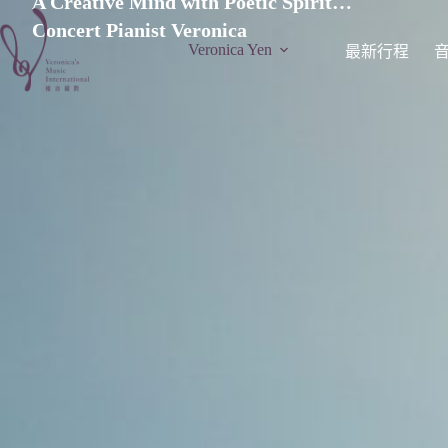
A Creative Mind with Poetic Spirit…
Concert Pianist Veronica
Veronica Yen
最新行程