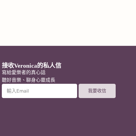
接收Veronica的私人信
寫給愛樂者的真心話
聽好音樂、聊身心靈成長
我要收信
A
l
t
e
r
n
a