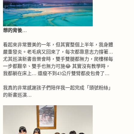
想的背後
…
看起來非常豐美的一年，但其實整個上半年，我身體
嚴重發炎。老毛病又回來了，每次都靠意志力撐著…
尤其巡演新書音樂會時，雙手雙腿都無力，爬樓梯每
一步都艱辛、雙手也無力可施😂 其實沒有教學時，
我都躺在床上… 還瘦不到43公斤雙臂都皮包骨了…
我真的非常感謝孩子們陪伴我一起完成「頭號粉絲」
的新書巡演…