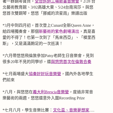
著一群鋼琴寶貝，
全台巡迴三場新書音樂會
。2/28 台
北藝術教育館、3/02高雄大東、5/24台南涴莎。與悠
悠首次雙鋼琴，悠悠「挪威的流星雨」樂譜出版
*3月中到四月初，首次登上Cunard全新Queen Anne，
給四場獨奏會，那個
新藝術的紫色劇場演出
，真是喜
愛的不得了！也第一次到了「馬來西亞」、「模里西
斯」，又是滿滿飽足的一次巡演！
*六月帶悠悠飛倫敦參加Patsy老師生日音樂會，見到
很多20年不見的同學🤣，還
與悠悠首次在倫敦合奏
*七月兩場盛大
協奏好好玩音樂營
，國內外各地學生
們前來
*八月，與悠悠在
義大利Brescia音樂營
，度過非常音
樂藝術的兩週，悠悠還意外入圍Recording Prize
*七月八月，學生音樂比賽：
文化盃、音樂夢想家
….