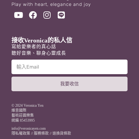
Play with heart, elegance and joy
接收Veronica的私人信
寫給愛樂者的真心話
聽好音樂、聊身心靈成長
我要收信
A
l
t
© 2024 Veronica Yen
e
維音國際
藝術莊園樂集
r
統編 85453995
n
a
info@veronicayen.com
t
隱私權政策
//
服務條款
//
退換貨條款
i