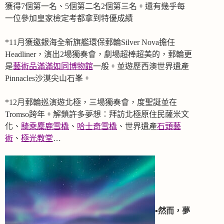
獲得7個第一名、5個第二名2個第三名。還有幾乎每
一位參加皇家檢定考都拿到特優成績
*11月獲邀銀海全新旗艦環保郵輪Silver Nova擔任
Headliner，演出2場獨奏會，劇場超棒超美的，郵輪更
是
藝術品滿滿如同博物館
一般。並遊歷西澳世界遺產
Pinnacles沙漠尖山石峯。
*12月郵輪巡演遊北極，三場獨奏會，度聖誕並在
Tromso跨年。解鎖許多夢想：拜訪北極原住民薩米文
化、
騎乘麋鹿雪橇
、
哈士奇雪橇
、世界遺產
石頭藝
術
、
極光教堂
…
▪️
然而，夢