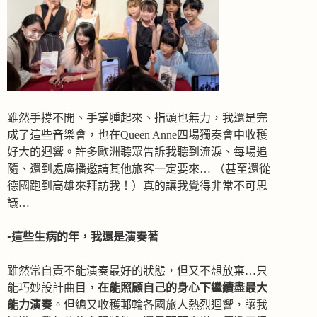
雖然手撐不開、手掌腫起來、指頭也無力，我還是完
成了這些音樂會，也在Queen Anne四場獨奏會中收穫
好大的迴響。許多歐洲聽眾告訴我聽到流淚、每場追
隨、還到處廣播邀請其他旅客一定要來… （甚至還從
德國跑到高雄來拜訪我！）真的讓我覺得非常不可思
議…
▪️
這些生病的年，我還是演奏著
雖然常自責不能演奏最好的狀態，但又不想放棄…只
能巧妙設計曲目，
在能照顧自己的身心下繼續盡最大
能力演奏
。但總又收穫郵輪各國旅人熱烈迴響，讓我