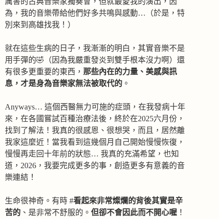
厲害的古典音樂家獨奏會，但就最愛我的演出，因
為，我的音樂帶給他們好多共鳴與感動…（於是，特
別來到高雄找我！）
就在這些生病的日子，我漸漸的明白，其實音樂不是
用手彈的🤣（因為我嚴重發炎到雙手根本沒力啊）還
有很多更重要的東西，
那些內在的力量、美感與訊
息，才是身為音樂家無法被取代的
。
Anyways… 這個西醫無力可施的症頭，在我發病十年
來，在各國嘗試百種治療法後，終於在2025六月份，
找到了解法！我真的很感恩、很想哭，而且，居然離
我家這麼近！當我看到這幾個月自己開始慢慢恢復，
慢慢再走回十年前的狀態… 我真的充滿希望，也知
道，2026，我要完成更多的事，創造更多有意義的音
樂連結！
生命很神奇。有時 #
看起來非常燦爛的背後其實是辛
苦的
、是非常不舒服的。
但卻不會因此而不開心喔
！