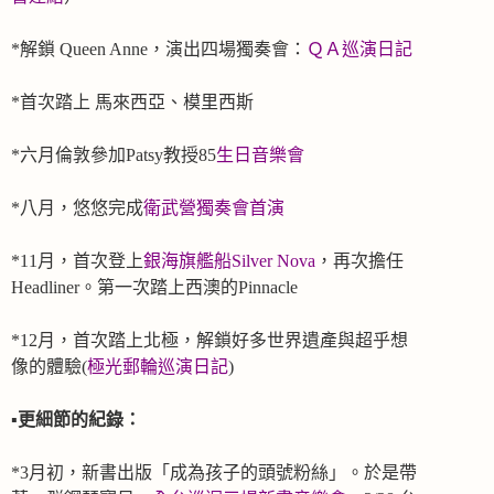
*解鎖 Queen Anne，演出四場獨奏會：
ＱＡ巡演日記
*首次踏上 馬來西亞、模里西斯
*六月倫敦參加Patsy教授85
生日音樂會
*八月，悠悠完成
衛武營獨奏會首演
*11月，首次登上
銀海旗艦船Silver Nova
，再次擔任
Headliner。第一次踏上西澳的Pinnacle
*12月，首次踏上北極，解鎖好多世界遺產與超乎想
像的體驗(
極光郵輪巡演日記
)
▪️
更細節的紀錄：
*3月初，新書出版「成為孩子的頭號粉絲」。於是帶