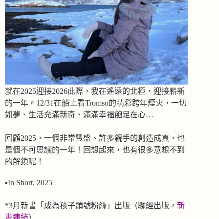
就在2025迎接2026此際，我在遙遠的北極，迎接嶄新
的一年。12/31在船上看Tromso的精彩跨年煙火，一切
Veronica in Sommaroy
Rec
如夢、生活充滿新奇、滿滿幸福飽足在心…
隨Fred Olsen 極光郵輪巡演來到挪威北極
回顧2025，一個非常豐盛、許多親手的創造成真，也
是個不可思議的一年！回想起來，也有很多意想不到
點擊這裡
的解鎖呢！
▪️In Short, 2025
*3月新書「成為孩子頭號粉絲」出版（聯經出版，
新
書連結
）