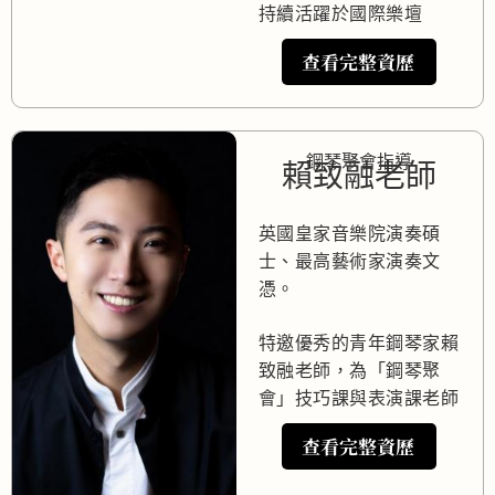
持續活躍於國際樂壇
查看完整資歷
鋼琴聚會指導
賴致融老師
英國皇家音樂院演奏碩
士、最高藝術家演奏文
憑。
特邀優秀的青年鋼琴家賴
致融老師，為「鋼琴聚
會」技巧課與表演課老師
查看完整資歷