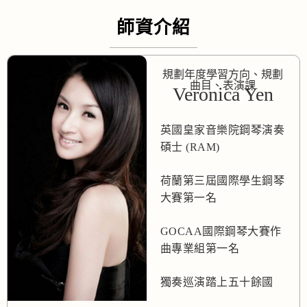
師資介紹
規劃年度學習方向、規劃
曲目、表演課
Veronica Yen
英國皇家音樂院鋼琴演奏
碩士 (RAM)
荷蘭第三屆國際學生鋼琴
大賽第一名
GOCAA國際鋼琴大賽作
曲專業組第一名
獨奏巡演踏上五十餘國