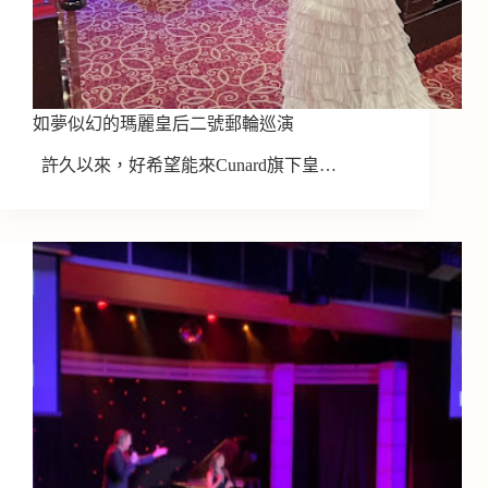
如夢似幻的瑪麗皇后二號郵輪巡演
許久以來，好希望能來Cunard旗下皇…