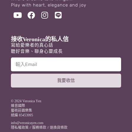
Play with heart, elegance and joy
接收Veronica的私人信
寫給愛樂者的真心話
聽好音樂、聊身心靈成長
我要收信
A
l
t
© 2024 Veronica Yen
e
維音國際
藝術莊園樂集
r
統編 85453995
n
a
info@veronicayen.com
t
隱私權政策
//
服務條款
//
退換貨條款