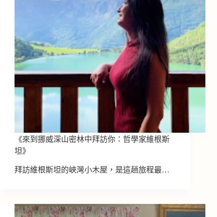
《來到挪威深山密林中拜訪你：哲學家維根斯
坦》
拜訪維根斯坦的峽灣小木屋，是這趟旅程最…