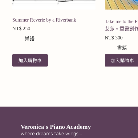
Summer Reverie by a Riverbank
Take me to t
NT$
250
艾莎。童書創
NT$
300
樂譜
書籍
加入購物車
加入購物車
Veronica's Piano Academy
where dreams take wings...