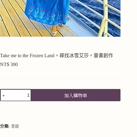
Take me to the Frozen Land。尋找冰雪艾莎。童書創作
NT$
300
加入購物車
A
l
t
e
r
分類:
書籍
n