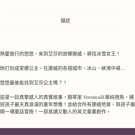
a
t
i
v
描述
e
:
熱愛旅行的悠悠，來到艾莎的故鄉挪威，尋找冰雪女王！
她打扮成安娜公主，在挪威的各個城市、冰山、峽灣中尋…
悠悠最後能找到艾莎公主嗎？！
這是一段真摯感人的真實故事，鋼琴家 Veronica以單純視角，捕
捉孩子最天真浪漫的童年想像！並結合所有挪威地景，與孩子展
開一場童話冒險！一部易讀又動人的英文童書創作。