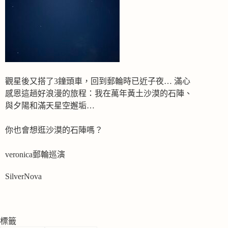
觀星後又搭了3鐘頭車，回到郵輪時已近子夜… 滿心
感恩這趟好浪漫的旅程：我在萬年黃土沙漠的石陣、
與夕陽和滿天星空邂垢…
你也會想逛沙漠的石陣嗎？
veronica郵輪巡演
SilverNova
標籤