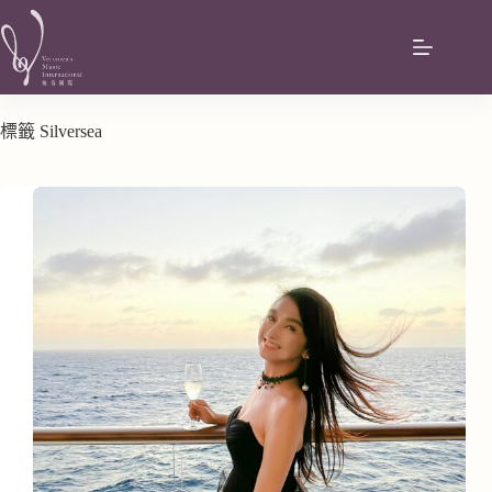
標籤
Silversea