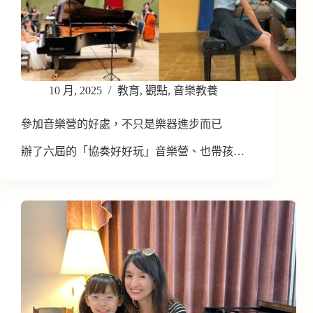
10 月, 2025
教育
,
觀點
,
音樂教養
參加音樂營的好處，不只是樂器進步而已
辦了六屆的「協奏好好玩」音樂營、也帶孩…