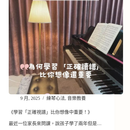
9 月, 2025
練琴心法
,
音樂教養
《學習「正確視譜」比你想像中重要！》
最近一位家長來問課，說孩子學了兩年但是…