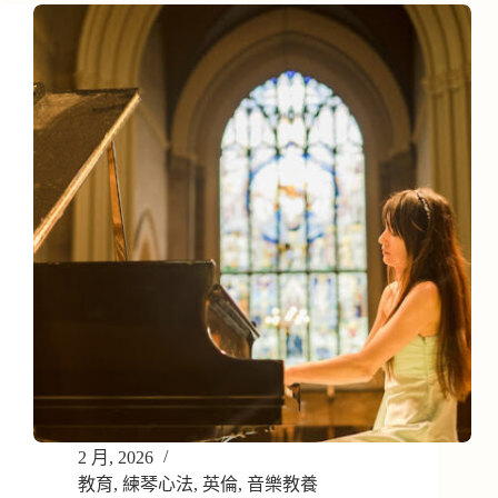
2 月, 2026
教育
,
練琴心法
,
英倫
,
音樂教養