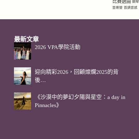
比賽選曲
鋼
音樂營
首調音感
最新文章
2026 VPA學院活動
迎向精彩2026，回顧燦爛2025的背
後…
《沙漠中的夢幻夕陽與星空：a day in
Pinnacles》