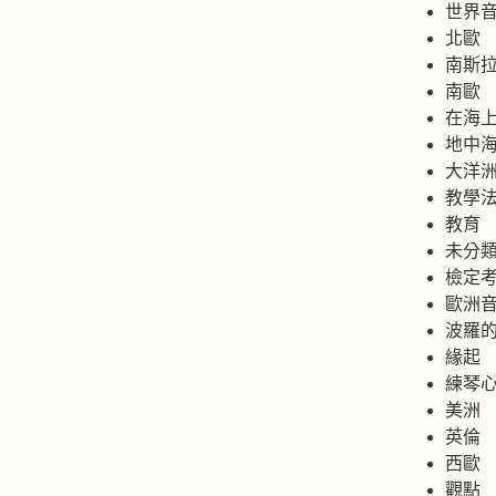
世界
北歐
南斯
南歐
在海
地中
大洋
教學
教育
未分
檢定
歐洲
波羅
緣起
練琴
美洲
英倫
西歐
觀點