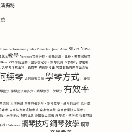
巡演揭秘
教養
Silver Nova
nline-Performance grades
Pinnacles
Queen Anne
onica教學
Veronica音樂行程，郵輪巡演，北極，奢華郵輪首
iner
VPA學院活動，皇家檢定考，鋼琴比賽
世界旅行
你是哪一
感
入學考注意事項，錄取率
初級鋼琴曲
奢華郵輪首席演出嘉賓，
何練琴
學琴方式
如何練習音階
小奏鳴
有效率
琴指法
彈琴指法知多少，鋼琴教學，練琴法
音樂營
沙漠尖峰
演奏與彈鋼琴，鋼琴教學，練琴的藝術
為什麼
檢定考
皇家檢定考遠距考試
皇家音樂院
皇家音樂院入學考，
樂院，美學筆記
相對音感
節拍器怎麼用
練琴法，教學法
聆聽的藝
鋼琴教學
鋼琴技巧
鋼琴
Silversea