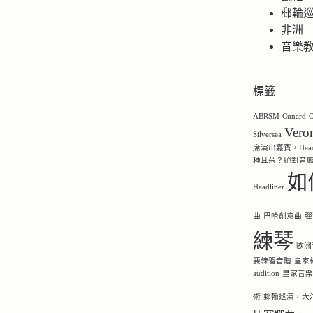
郵輪
非洲
音樂
標籤
ABRSM
Cunard
O
Ver
Silversea
席演出嘉賓，Headl
種耳朵？絕對音
如
Headliner
曲
巴哈創意曲
彈
練琴
歐洲
要練習音階
皇家
audition
皇家音
術
郵輪巡演，大洋洲，