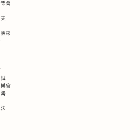
音樂會
拉夫
上醒來
海
洲
法
類
考試
音樂會
的海
心法