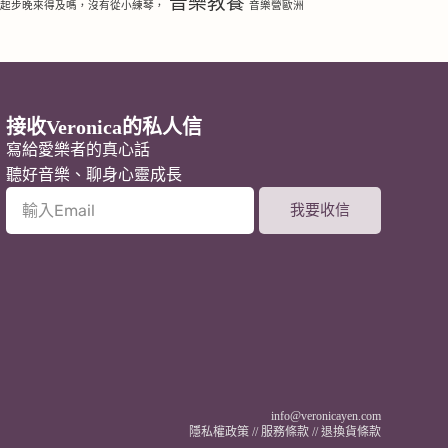
音樂教養
琴起步晚來得及嗎，沒有從小練琴，
音樂營歐洲
接收Veronica的私人信
寫給愛樂者的真心話
聽好音樂、聊身心靈成長
我要收信
A
l
t
e
r
n
a
t
i
v
info@veronicayen.com
e
隱私權政策
//
服務條款
//
退換貨條款
: