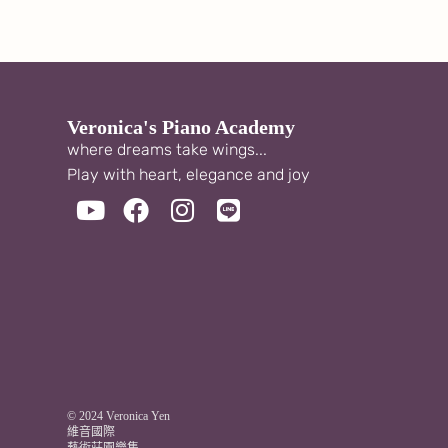
Veronica's Piano Academy
where dreams take wings...
Play with heart, elegance and joy
© 2024 Veronica Yen
維音國際