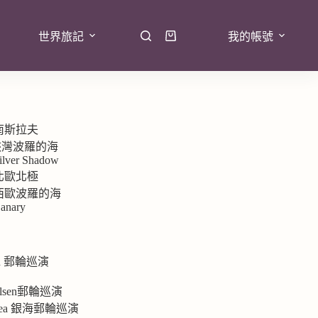
世界旅記
我的帳號
 南斯拉夫
7峽灣波羅的海
ilver Shadow
 北歐北極
9 西歐波羅的海
anary
rd 郵輪巡演
e
 Olsen郵輪巡演
ersea 銀海郵輪巡演