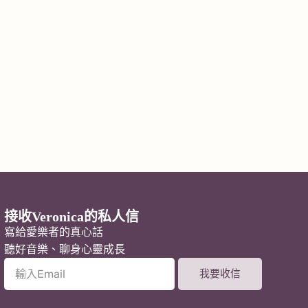
接收Veronica的私人信
寫給愛樂者的真心話
聽好音樂、聊身心靈成長
我要收信
A