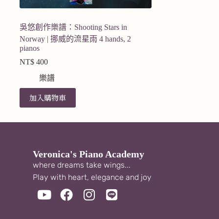
吳悠創作樂譜：Shooting Stars in
Norway | 挪威的流星雨 4 hands, 2
pianos
NT$
400
樂譜
加入購物車
Veronica's Piano Academy
where dreams take wings...
Play with heart, elegance and joy