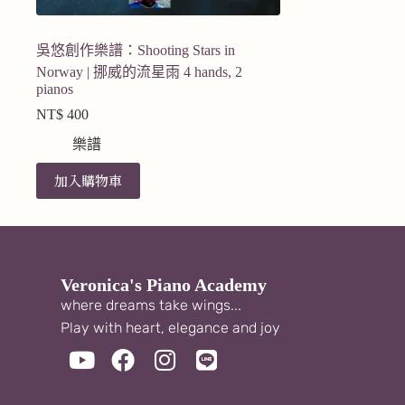
吳悠創作樂譜：Shooting Stars in
Norway | 挪威的流星雨 4 hands, 2
pianos
NT$
400
樂譜
加入購物車
Veronica's Piano Academy
where dreams take wings...
Play with heart, elegance and joy