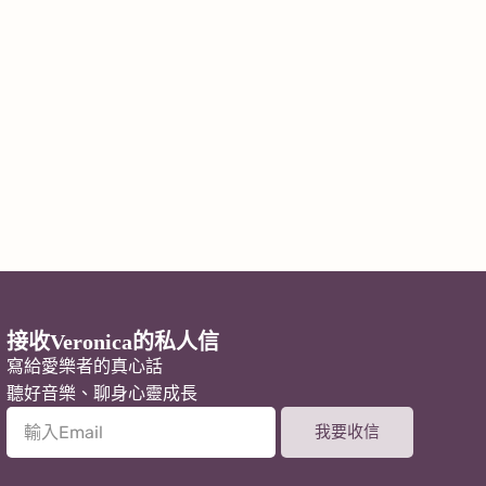
接收Veronica的私人信
寫給愛樂者的真心話
聽好音樂、聊身心靈成長
我要收信
A