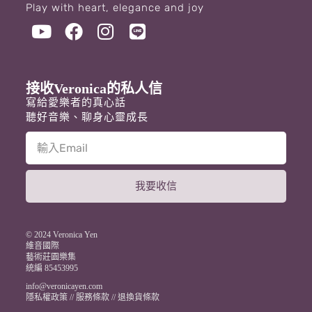
Play with heart, elegance and joy
接收Veronica的私人信
寫給愛樂者的真心話
聽好音樂、聊身心靈成長
我要收信
A
l
t
© 2024 Veronica Yen
e
維音國際
藝術莊園樂集
r
統編 85453995
n
a
info@veronicayen.com
t
隱私權政策
//
服務條款
//
退換貨條款
i