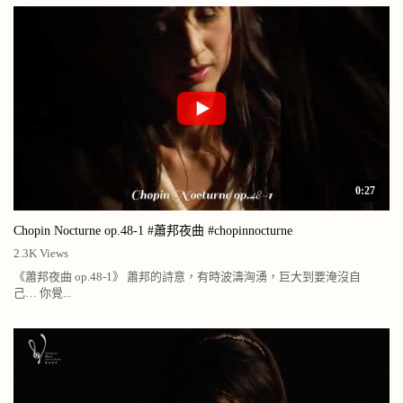
0:27
Chopin Nocturne op.48-1 #蕭邦夜曲 #chopinnocturne
2.3K Views
《蕭邦夜曲 op.48-1》 蕭邦的詩意，有時波濤洶湧，巨大到要淹沒自
己… 你覺...