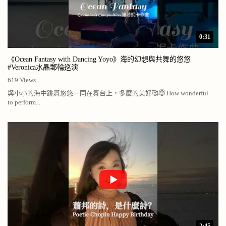
0:31
《Ocean Fantasy with Dancing Yoyo》海的幻想與共舞的悠悠
#Veronica水晶郵輪巡演
619 Views
與小小的海中跳舞悠悠一同在舞台上，多麼的美好🥰😇 How wonderful
to perform...
2:45