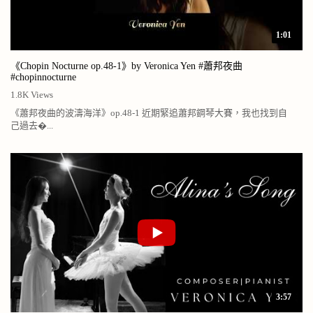
1:01
《Chopin Nocturne op.48-1》by Veronica Yen #蕭邦夜曲
#chopinnocturne
1.8K Views
《蕭邦夜曲的波濤海洋》op.48-1 近期緊追蕭邦鋼琴大賽，我也找到自
己過去�...
3:57