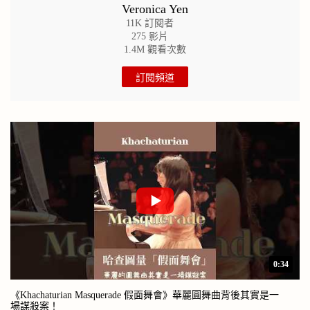
Veronica Yen
11K 訂閱者
275 影片
1.4M 觀看次數
訂閱頻道
0:34
《Khachaturian Masquerade 假面舞會》華麗圓舞曲背後其實是一
場謀殺案！