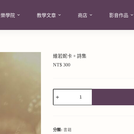
音樂學院
教學文章
商店
影音作品
維若妮卡。詩集
NT$
300
A
l
t
e
r
分類:
書籍