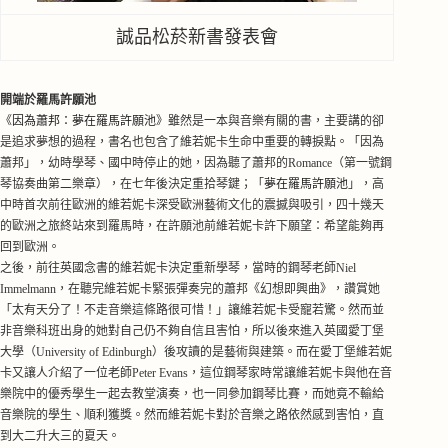
誠品松菸新書發表會
開端於羅馬許願池
《
因為蕭邦：夢在羅馬許願池
》
雖然是一本與音樂有關的書，主要講的
卻
是追求夢想的過程，書名也包含了維若妮卡生命中重要的
轉捩點
。「因為
蕭邦」，幼時學琴、國中時停止的她，
因為聽了蕭邦的Romance
（第一號鋼
琴協奏曲第二樂章），在
七年後決定重拾琴鍵；「
夢在羅馬許願池
」，高
中時首次前往歐洲的維若妮卡深受歐洲藝術文化的震撼
與吸引
，四十幾天
的歐洲之旅終站來到羅馬時，在許願池前維若妮卡許下願望：希望能夠再
回到歐洲。
之後，
前往英國念書的維若妮卡決定重新學琴，
當時的
鋼琴老師Niel
Immelmann，在聽完維若妮卡
緊張彈奏完的蕭邦
《
幻想即興曲
》
，讚賞她
「太有天分了！不走音樂這條路很可惜！」讓維若妮卡受寵若驚。然而並
非音樂
科
班出身的她對自己仍不夠自信且害怕，所以後來進入英國愛丁堡
大學（
University of Edinburgh
）後攻讀的是
藝術與建築
。
而
在愛丁堡維若妮
卡又讓人介紹了一位老師Peter Evans，這位鋼琴家時常讓維若妮卡與他在音
樂院中的優秀學生一
起去教堂演奏，
也
一同
參加鋼琴比賽，而她竟
不輸給
音樂院的學生、順利獲獎。然而維若妮卡對於音樂之路依然感到害怕，直
到大二升大三的夏天。