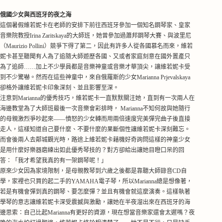
俄國少女與西班牙的夜之海
這個暑假維若妮卡在老師的安排下前往西班牙參加一個知名鋼琴家
、
皇家
音樂院教授Irina Zaritskaya
的大師班
，她曾參加過蕭邦鋼琴大賽、與波里尼
（
Maurizio
Pollini
）競爭下得了第二，因此有許多人從各國慕名而來，維若
妮卡甚至聽聞有
人
為了追隨大師遊歷各國、又或者家庭刻意在國外置產只
為了追師
……
加上不少學員都是音樂神童或
音樂才華
頂尖，讓維若妮卡受
到不少驚嚇。然而在這些神
童中，來自俄羅斯的少女
Marianna Prjevalskaya
卻格外讓維若妮卡印象深刻、並且影響至深。
注意到
Marianna
的優秀技巧，維若妮卡一直默默關注她，直到有一次兩人在
海邊教堂為了大師班最後一次音樂會彩排時，
Marianna
不知何故與她隨行
的母親激烈爭吵起來
—
—
憤怒的少女轉而用兩倍速度完美彈完曲子後直接
走人，
這樣知道自己要什麼、不要什麼的果斷個性讓維若妮卡深刻難忘
。
而會後兩人
去
鄰城觀光
時，
路途上維若妮卡
藉機
好奇
詢問這樣的神童少女
是用什麼好樂器磨練出如此優秀琴技的？
對方卻給出讓她目瞪口呆的回
答：「我才希望我
真的
有一架鋼琴呢！」
原來少女因為家境限制，是母親教
琴到六歲
之後
都是靠
聽大師錄音
CD自
學，
家裡也只買的起二手的YAMAHA電子琴，所以
Marianna
總是想像著，
若是有機會彈到真的鋼琴、要怎麼彈？並且
有機會
就這麼演奏。
這樣執著
學琴的意志讓維若妮卡深受震撼與激勵，讓她在半夜
溜出來在
西班牙
的
海
邊思索：自己比起
Marianna
有更好的資源，現在想當音樂家還會太遲嗎？夜