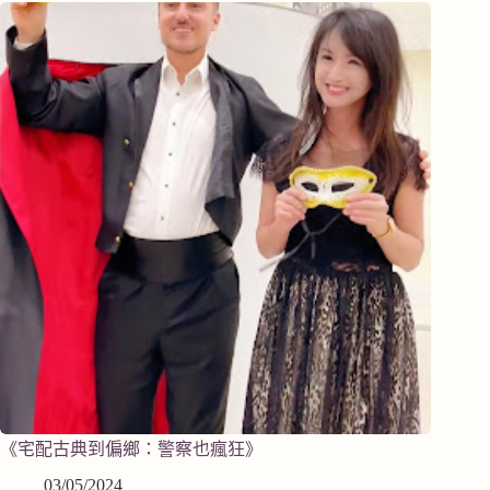
《宅配古典到偏鄉：警察也瘋狂》
03/05/2024