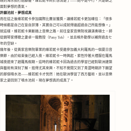
晚的海水拍打過腳邊，維若妮卡終於想清楚了
—
—她不是不行，只是缺乏
面對夢想的勇氣。
許願池前，夢想成真
而在這之後維若妮卡參加國際比賽並獲獎，讓維若妮卡更加確信：「很多
時候都是自己在妄自菲薄，其實自己可以成就得遠超過自己所能想像。」
就這樣，維若妮卡果斷踏上音樂之路，前往皇家音樂院攻讀演奏碩士，師
從鋼琴家傅
聰之妻
卓一龍教授（Patsy Toh）
，並且
格外
勤學
以補齊過去七
年的空缺。
幾年後，從黃家音樂院畢業的維若妮卡受邀參加義大利羅馬的一個夏日音
樂節，由於結束後已經入夜，維若妮卡一時興起
，索性
拎著大禮服在羅馬
城夜遊來了趟羅馬假期。這時的維若妮卡因為過去的學習已經對歐洲建築
與藝術有
深刻了解，
逛得尤其來興，不知不覺間又到了青澀時期許下願望
的那個噴水池
—
—維若妮卡才恍然：她在歐洲學習了西方藝術，
並
以音樂
家之姿回到了噴水池前，現在夢想真的成真了。