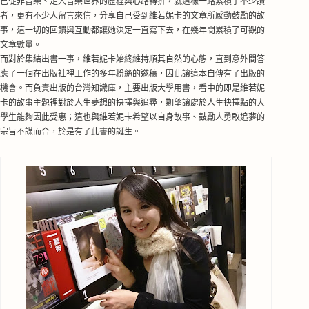
己從非音樂、走入音樂世界的歷程與心路轉折，就這樣一路累積了不少讀
者，
更有不少人留言來信，分享自己受到維若妮卡的文章所感動
鼓勵
的故
事，這一切的回饋與互動都讓她
決定
一直寫下去，
在幾年間累積了可觀的
文章數量。
而對於集結出書一事，維若妮卡始終維持順其自然的心態，直到意外間答
應了一個
在出版社裡工作的
多年粉絲的邀稿，因此讓這本自傳有了
出版的
機會。而負責出版的
台灣知識庫，主要出版大學用書，看中的即是維若妮
卡的故事
主題
裡對於人生夢想的抉擇與追尋，期望讓處於人生抉擇點的大
學生能夠因此受惠；這也與維若妮卡希望以自身故事、鼓勵人勇敢追夢的
宗旨不謀而合，於是有了此書的誕生。