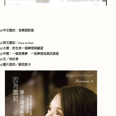
@中文類別：
音樂面對面
@英文類別：
F
ace to face
@大標：許生命一個夢想與願望
@中標：一個音樂夢 一段夢想成真的旅程
@文
／
林虹聿
@圖片提供
／
維若妮卡