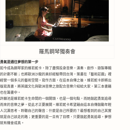
羅馬鋼琴獨奏會
勇氣是通往夢想的第一步
如今成為鋼琴家的維若妮卡，除了盡情投身音樂，演奏、創作、錄製專輯
的計劃不斷；也將歐洲沙龍
的美好
經驗帶回台灣，
策畫在「藝術莊園」裡
經營一個多元的藝術空間。
寫作方面
，在這本
自傳之後，
維若妮卡
即將出
版寫真書，將英國文化與歐洲音樂之旅配合音樂介紹給大家，第三本書籍
也在籌畫中。
許願池是維若妮卡生命間的一個開頭，也是一個句點，而她鼓起勇氣追尋
而來
的音樂之夢，
從此
才正要展開。
維若妮卡希望藉由這本自傳鼓勵年輕
人沉澱思考
、
聆聽自己的
聲音：
什麼是自己所要的？最想看到的自己
其實
就是自己該走的路；更重要的是一旦有了目標，只要鼓起勇氣追尋，夢想
就有機會成真。