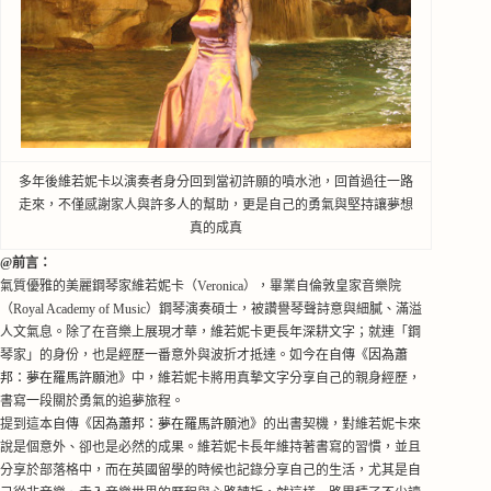
多年後維若妮卡以演奏者身分回到當初許願的
噴水池，回首過往一路
走來，不僅感謝家人與許多人的幫助，更是自己的勇氣與堅持讓夢想
真的成真
@前言：
氣質優雅的美麗鋼琴
家
維若妮卡
（Veronica），
畢業
自倫敦皇家音樂院
（Royal Academy of Music）
鋼琴演奏碩士，
被讚譽琴聲
詩意與細膩、
滿溢
人文氣息。除了在音樂上展現才華，維若妮卡更長年深耕文字
；
就連「鋼
琴家」
的身份，也是經歷一番意外與波折才抵達。如今在自傳
《
因為蕭
邦：夢在羅馬許願池
》
中，維若妮卡將用真摯文字分享自己的親身經歷，
書寫一段關於勇氣的追夢旅程。
提到這本自傳
《
因為蕭邦：夢在羅馬許願池
》
的出書契機，對維若妮卡來
說是個意外、卻也是必然的成果。維若妮卡長年維持著書寫的習慣，並且
分享於部落格中，而在英國留學的時候也記錄分享自己的生活，尤其是自