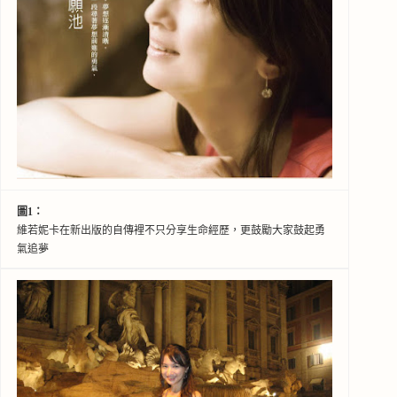
圖1：
維若妮卡在新出版的自傳裡不只分享生命經歷，更鼓勵大家鼓起勇
氣追夢