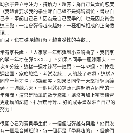
助孩子建立專注力、持續力，還有：為自己負責的態度
（我總會要求我的學生琴自己練不是媽媽幫忙、書包自
己拿、筆記自己看！因為是自己要學的）也是因為貫徹
這三點，一定會彈得越來越好，一種相輔相成的正向循
環…
而且，也在越彈越好時，越自發性的喜歡…
常有家長說，「人家學一年都彈到小奏鳴曲了，我們家
的學一年才在彈XXX…」。如果Ａ同學一週練兩次，一
次30分鐘，這樣一週才練琴一鐘頭。一年52週，扣掉幾
週出國、家庭旅遊、考試沒練… 大約練了45週，這樣Ａ
同學一年才彈了45鐘頭琴。如果Ｂ同學一天堅持練兩鐘
頭，一週練六天，一個月就48鐘頭已經超過Ａ同學的一
年時間，這只是簡單的數學邏輯，還沒有加上密集練習
更能增加記憶、扎實度等等… 好的成果當然來自自己的
努力！
很開心看到寶貝學生們，一個個越彈越有興趣！他們沒
有一個是音樂班的，每一個都是「學興趣的」，但他們