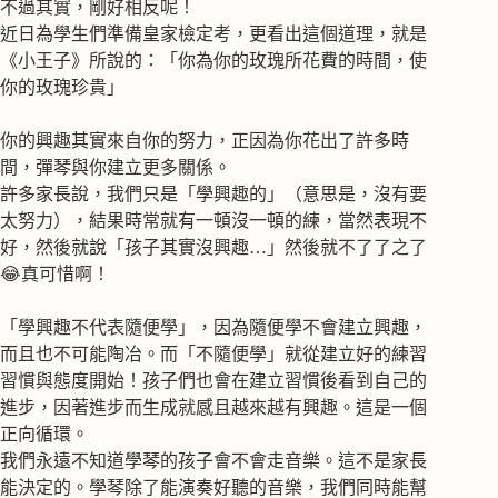
不過其實，剛好相反呢！
近日為學生們準備皇家檢定考，更看出這個道理，就是
《小王子》所說的：「你為你的玫瑰所花費的時間，使
你的玫瑰珍貴」
你的興趣其實來自你的努力，正因為你花出了許多時
間，彈琴與你建立更多關係。
許多家長說，我們只是「學興趣的」（意思是，沒有要
太努力），結果時常就有一頓沒一頓的練，當然表現不
好，然後就說「孩子其實沒興趣…」然後就不了了之了
😂真可惜啊！
「學興趣不代表隨便學」，因為隨便學不會建立興趣，
而且也不可能陶冶。而「不隨便學」就從建立好的練習
習慣與態度開始！孩子們也會在建立習慣後看到自己的
進步，因著進步而生成就感且越來越有興趣。這是一個
正向循環。
我們永遠不知道學琴的孩子會不會走音樂。這不是家長
能決定的。學琴除了能演奏好聽的音樂，我們同時能幫