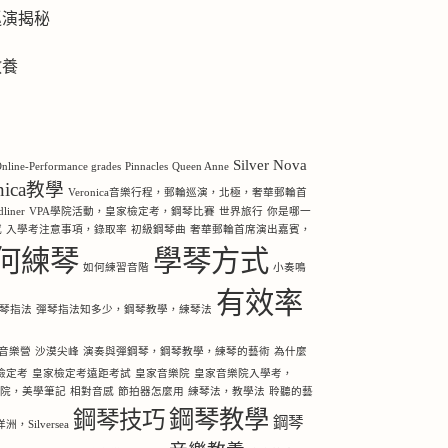
巡演揭秘
教養
Silver Nova
nline-Performance grades
Pinnacles
Queen Anne
onica教學
Veronica音樂行程，郵輪巡演，北極，奢華郵輪首
iner
VPA學院活動，皇家檢定考，鋼琴比賽
世界旅行
你是哪一
感
入學考注意事項，錄取率
初級鋼琴曲
奢華郵輪首席演出嘉賓，
何練琴
學琴方式
如何練習音階
小奏鳴
有效率
琴指法
彈琴指法知多少，鋼琴教學，練琴法
音樂營
沙漠尖峰
演奏與彈鋼琴，鋼琴教學，練琴的藝術
為什麼
檢定考
皇家檢定考遠距考試
皇家音樂院
皇家音樂院入學考，
樂院，美學筆記
相對音感
節拍器怎麼用
練琴法，教學法
聆聽的藝
鋼琴教學
鋼琴技巧
鋼琴
Silversea