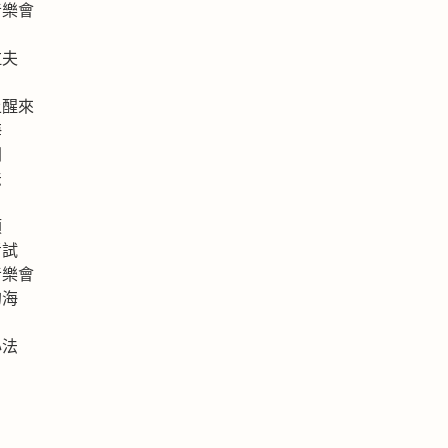
音樂會
拉夫
上醒來
海
洲
法
類
考試
音樂會
的海
心法