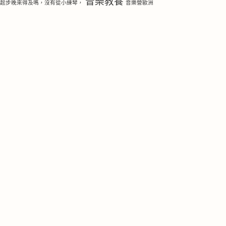
音樂教養
琴起步晚來得及嗎，沒有從小練琴，
音樂營歐洲