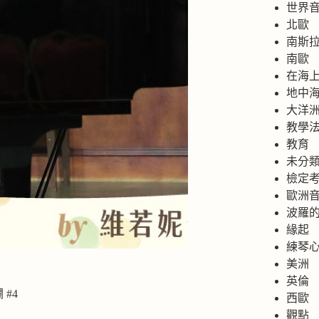
世界
北歐
南斯
南歐
在海
地中
大洋
教學
教育
未分
檢定
歐洲
波羅
緣起
練琴
美洲
英倫
 #4
西歐
觀點