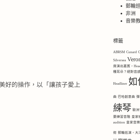
郵輪
非洲
音樂
標籤
ABRSM
Cunard
O
Ver
Silversea
席演出嘉賓，Headl
種耳朵？絕對音
如
美好的操作，以「讓孩子愛上
Headliner
曲
巴哈創意曲
彈
練琴
歐洲
要練習音階
皇家
audition
皇家音
術
郵輪巡演，大洋洲，