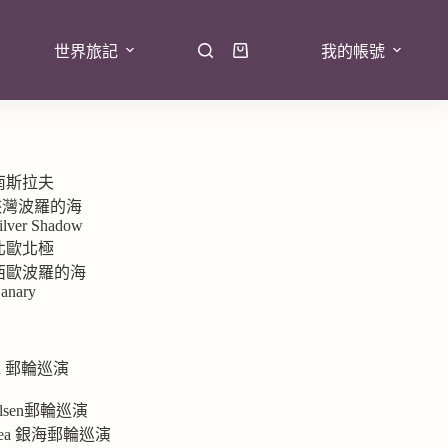
世界旅記
我的帳號
 南斯拉夫
7峽灣波羅的海
ilver Shadow
 北歐北極
9 西歐波羅的海
anary
rd 郵輪巡演
e
 Olsen郵輪巡演
ersea 銀海郵輪巡演