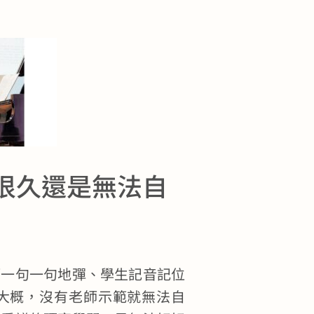
學很久還是無法自
師一句一句地彈、學生記音記位
大概，沒有老師示範就無法自