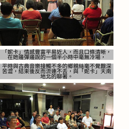
「妮卡」情感豐富平易近人，而且口條清晰，
在她邊彈邊說的一個半小時中毫無冷場，
平時與古典音樂接觸不多的鄉親絲毫不覺艱深
苦澀，結束後反而流連不去，與「妮卡」天南
地北的聊著。