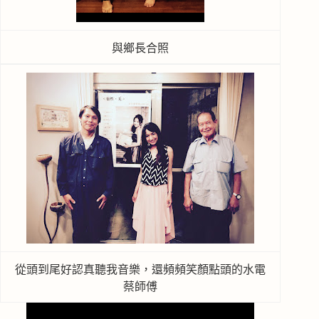
與鄉長合照
從頭到尾好認真聽我音樂，還頻頻笑顏點頭的水電
蔡師傅