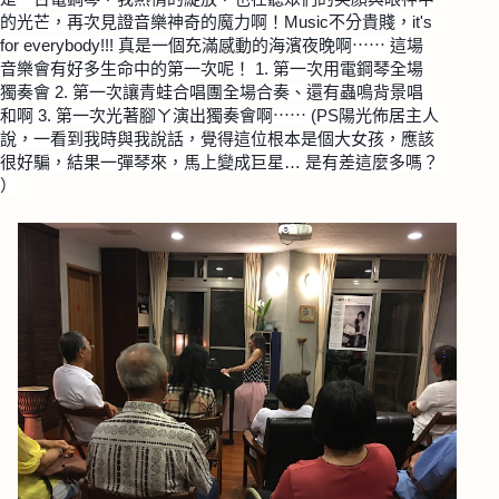
的光芒，再次見證音樂神奇的魔力啊！Music不分貴賤，it's
for everybody!!! 真是一個充滿感動的海濱夜晚啊⋯⋯ 這場
音樂會有好多生命中的第一次呢！ 1. 第一次用電鋼琴全場
獨奏會 2. 第一次讓青蛙合唱團全場合奏、還有蟲鳴背景唱
和啊 3. 第一次光著腳ㄚ演出獨奏會啊⋯⋯ (PS陽光佈居主人
說，一看到我時與我說話，覺得這位根本是個大女孩，應該
很好騙，結果一彈琴來，馬上變成巨星… 是有差這麼多嗎？
）