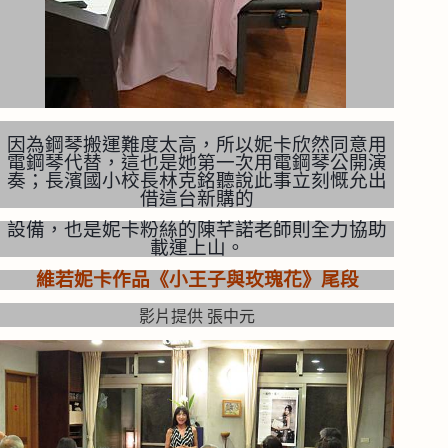
因為鋼琴搬運難度太高，所以妮卡欣然同意用
電鋼琴代替，這也是她第一次用電鋼琴公開演
奏；長濱國小校長林克
銘聽說此事立刻慨允出
借這台新購的
設備，也是妮卡粉絲的陳芊諾老師則
全力協助
載運上山。
維若妮卡作品《小王子與玫瑰花》尾段
影片提供 張中元