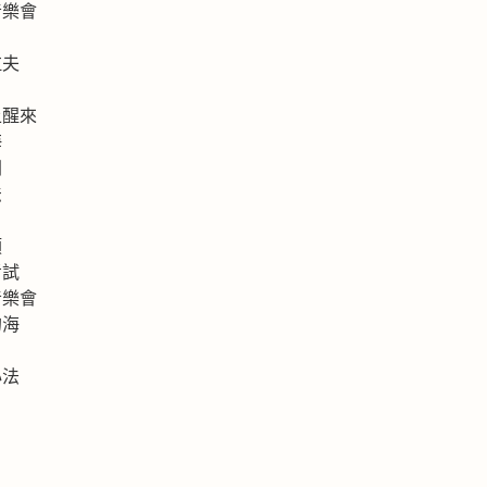
音樂會
拉夫
上醒來
海
洲
法
類
考試
音樂會
的海
心法