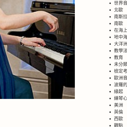
世界
北歐
南斯
南歐
在海
地中
大洋
教學
教育
未分
檢定
歐洲
波羅
緣起
練琴
美洲
英倫
西歐
觀點