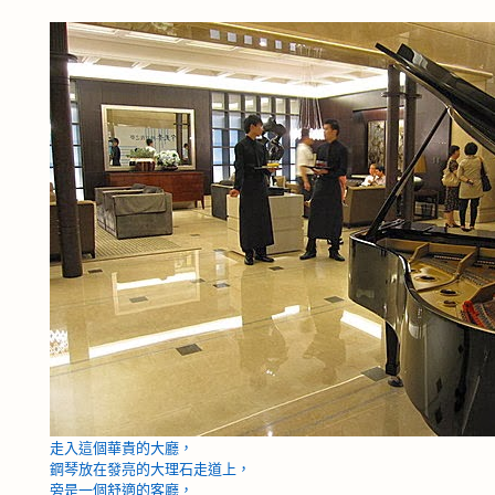
走入這個華貴的大廳，
鋼琴放在發亮的大理石走道上，
旁是一個舒適的客廳，