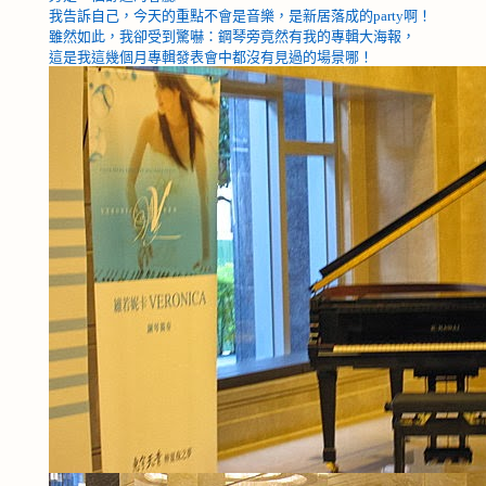
我告訴自己，今天的重點不會是音樂，是新居落成的
party
啊！
雖然如此，我卻受到驚嚇：鋼琴旁竟然有我的專輯大海報，
這是我這幾個月專輯發表會中都沒有見過的場景哪！