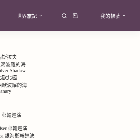
世界旅記
我的帳號
 南斯拉夫
7峽灣波羅的海
ilver Shadow
 北歐北極
9 西歐波羅的海
anary
rd 郵輪巡演
e
 Olsen郵輪巡演
ersea 銀海郵輪巡演