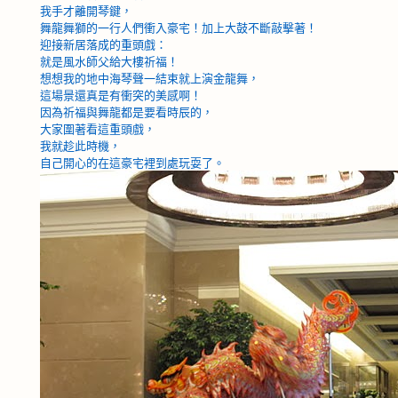
我手才離開琴鍵，
舞龍舞獅的一行人們衝入豪宅！加上大鼓不斷敲擊著！
迎接新居落成的重頭戲：
就是風水師父給大樓祈福！
想想我的地中海琴聲一結束就上演金龍舞，
這場景還真是有衝突的美感啊！
因為祈福與舞龍都是要看時辰的，
大家圍著看這重頭戲，
我就趁此時機，
自己開心的在這豪宅裡到處玩耍了。