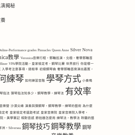
巡演揭秘
教養
Silver Nova
nline-Performance grades
Pinnacles
Queen Anne
onica教學
Veronica音樂行程，郵輪巡演，北極，奢華郵輪首
iner
VPA學院活動，皇家檢定考，鋼琴比賽
世界旅行
你是哪一
感
入學考注意事項，錄取率
初級鋼琴曲
奢華郵輪首席演出嘉賓，
何練琴
學琴方式
如何練習音階
小奏鳴
有效率
琴指法
彈琴指法知多少，鋼琴教學，練琴法
音樂營
沙漠尖峰
演奏與彈鋼琴，鋼琴教學，練琴的藝術
為什麼
檢定考
皇家檢定考遠距考試
皇家音樂院
皇家音樂院入學考，
樂院，美學筆記
相對音感
節拍器怎麼用
練琴法，教學法
聆聽的藝
鋼琴教學
鋼琴技巧
鋼琴
Silversea