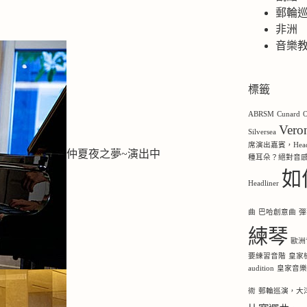
郵輪
非洲
音樂
標籤
ABRSM
Cunard
O
Ver
Silversea
席演出嘉賓，Headl
仲夏夜之夢~演出中
種耳朵？絕對音
如
Headliner
曲
巴哈創意曲
彈
練琴
歐洲
要練習音階
皇家
audition
皇家音
術
郵輪巡演，大洋洲，