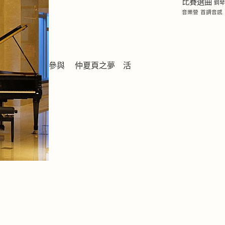
比賽選曲
鋼
音樂營
首調音感
參與 仲夏頁之夢 活