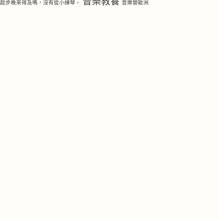
音樂教養
琴起步晚來得及嗎，沒有從小練琴，
音樂營歐洲