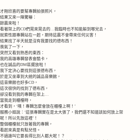
才剛欣喜的要幫專輯拍張照片，
結果又來一陣驚嚇：
餘震來啦！
看著架上的
CD
們晃來晃去的…我臨時也不知能躲到哪兒去，
就索性跟專輯站在一起，期待這震不會帶來任何災害！
結果找了半天就是沒有我要找的德布西！
喪氣了一下，
突然又看到熟悉的東西：
我的高雄專輯發表會酷卡，
也在誠品的
DM
區擺放啦！
我下定決心要找到這張德布西，
於是又坐車到大統的誠品音樂館，
這音樂館也好多
CD
，
這次很快的找到了德布西，
卻沒看到我的專輯在架上…
當我走到櫃檯時，
才看到，‘咦！專輯怎麼會放在櫃檯上啊！’
服務小姐說：‘這張專輯實在是太大張了，我們還不知道該如何放上架
呢！所以先放這裡’！
整個櫃檯就只放著我的專輯，
看起來真是有點兒怪。
不過誰叫它要長得比別人都大呢！？