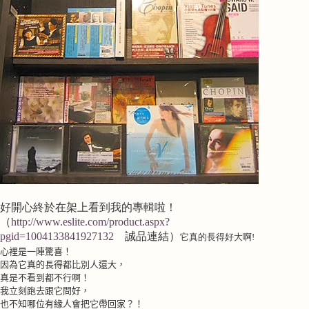
好開心終於在架上看到我的專輯啦！
（
http://www.eslite.com/product.aspx?
pgid=1004133841927132
誠品連結）
它真的長得好大啊!
心裡是一陣驚喜！
因為它真的長得都比別人還大，
真是不看到都不行啊！
我立刻跑去跟它問好，
也不知哪位有緣人會把它帶回家？！