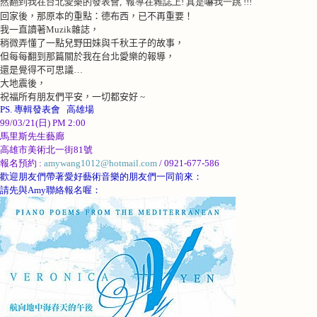
然翻到我在台北愛樂的發表會, 報導在雜誌上! 真是嚇我一跳 !!!
回家後，那原本的重點：德布西，已不再重要！
我一直讀著
Muzik
雜誌，
稍微弄懂了一點兒野田妹與千秋王子的故事，
但每每翻到那篇關於我在台北愛樂的報導，
還是覺得不可思議…
大地震後，
祝福所有朋友們平安，一切都安好 ~
PS. 專輯發表會
高雄場
99/03/21(日) PM 2:00
馬里斯先生藝廊
高雄市美術北一街
81號
報名預約 :
amywang1012@hotmail.com
/ 0921-677-586
歡迎朋友們帶著愛好藝術音樂的朋友們一同前來：
請先與
Amy
聯絡報名喔：