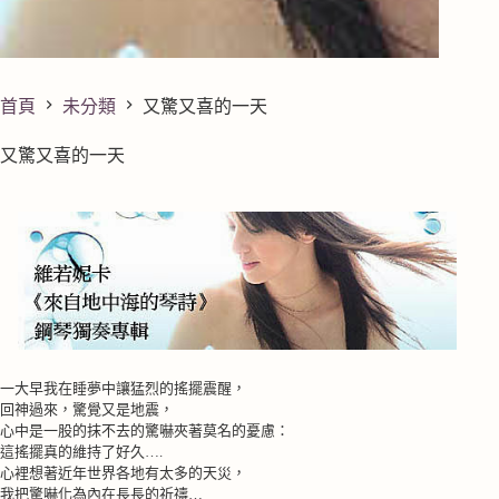
首頁
未分類
又驚又喜的一天
又驚又喜的一天
一大早我在睡夢中讓猛烈的搖擺震醒，
回神過來，驚覺又是地震，
心中是一股的抹不去的驚嚇夾著莫名的憂慮：
這搖擺真的維持了好久
….
心裡想著近年世界各地有太多的天災，
我把驚嚇化為內在長長的祈禱…