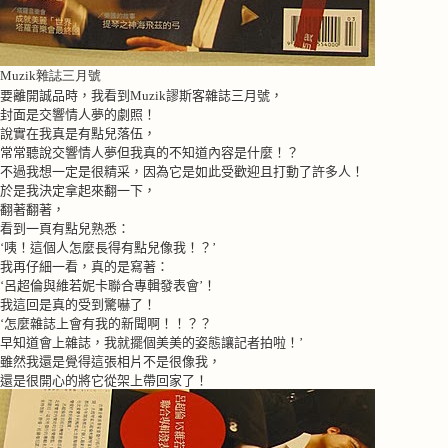
Muzik雜誌三月號
要離開誠品時，我看到
Muzik
謬斯客雜誌三月號，
封面是交響情人夢的劇照！
說實在我真是有點兒落伍，
常常聽說交響情人夢但我真的不知道內容是什麼！？
不過我想一定是很精采，因為它是如此受歡迎且打動了許多人！
於是我決定拿起來翻一下，
翻著翻著，
看到一頁有點兒熟悉：
‘咦！這個人怎麼長得有點兒像我！？’
我再仔細一看，真的是寫著：
‘呂超倫與維若妮卡聯合專輯發表會’！
我這回是真的受到驚嚇了！
‘怎麼雜誌上會有我的新聞啊！！？？
早知道會上雜誌，我就擺個美美的姿態讓記者拍啦！’
雖然我還是覺得這張相片不是很像我，
還是很開心的將它從架上帶回家了！