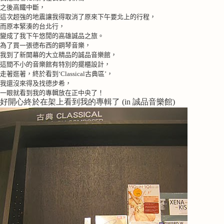
之後高鐵中斷，
這次超強的地震讓我得取消了原來下午要北上的行程，
而原本緊湊的台北行，
變成了我下午悠閒的高雄誠品之旅。
為了買一張德布西的鋼琴音樂，
我到了新開幕的大立精品的誠品音樂館，
這間不小的音樂館有特別的擺櫃設計，
走著逛著，終於看到‘
Classical
古典區’，
我還沒來得及找德步希，
一眼就看到我的專輯放在正中央了！
好開心終於在架上看到我的專輯了 (in 誠品音樂館)