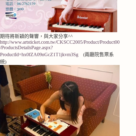
期待將新穎的聲響，與大家分享^^
http://www.artsticket.com.tw/CKSCC2005/Product/Product00
/ProductsDetailsPage.aspx?
ProductId=hx0fZA09nGcZ1T1jkvm3Sg
(兩廳院售票系
統)