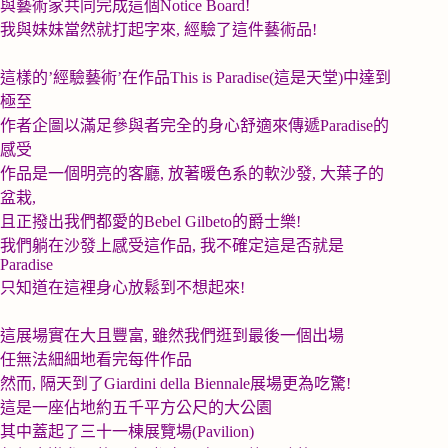
與藝術家共同完成這個
Notice Board!
我與妹妹當然就打起字來
,
經驗了這件藝術品
!
這樣的
’
經驗藝術
’
在作品
This is Paradise(這是天堂)
中達到
極至
作者企圖以滿足參與者完全的身心舒適來傳遞
Paradise
的
感受
作品是一個明亮的客廳
,
放著暖色系的軟沙發
,
大葉子的
盆栽
,
且正撥出我們都愛的
Bebel Gilbeto
的爵士樂
!
我們躺在沙發上感受這作品
,
我不確定這是否就是
Paradise
只知道在這裡身心放鬆到不想起來
!
這展場實在大且豐富
,
雖然我們逛到最後一個出場
任無法細細地看完每件作品
然而
,
隔天到了
Giardini della Biennale
展場更為吃驚
!
這是一座佔地約五千平方公尺的大公園
其中蓋起了三十一棟展覽場
(Pavilion)