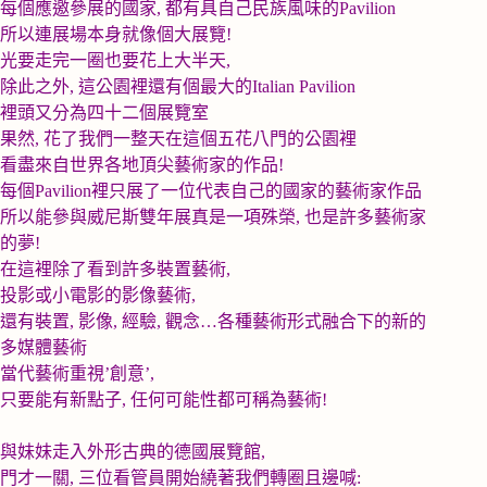
每個應邀參展的國家
,
都有具自己民族風味的
Pavilion
所以連展場本身就像個大展覽
!
光要走完一圈也要花上大半天
,
除此之外
,
這公園裡還有個最大的
Italian Pavilion
裡頭又分為四十二個展覽室
果然
,
花了我們一整天在這個五花八門的公園裡
看盡來自世界各地頂尖藝術家的作品
!
每個
Pavilion
裡只展了一位代表自己的國家的藝術家作品
所以能參與威尼斯雙年展真是一項殊榮
,
也是許多藝術家
的夢
!
在這裡除了看到許多裝置藝術
,
投影或小電影的影像藝術
,
還有裝置
,
影像
,
經驗
,
觀念
…
各種藝術形式融合下的新的
多媒體藝術
當代藝術重視
’
創意
’,
只要能有新點子
,
任何可能性都可稱為藝術
!
與妹妹走入外形古典的德國展覽館
,
門才一關
,
三位看管員開始繞著我們轉圈且邊喊
: