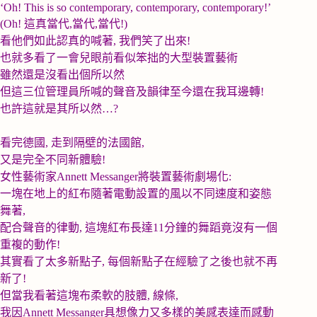
‘Oh! This is so contemporary, contemporary, contemporary!’
(Oh!
這真當代
,
當代
,
當代
!)
看他們如此認真的喊著
,
我們笑了出來
!
也就多看了一會兒眼前看似笨拙的大型裝置藝術
雖然還是沒看出個所以然
但這三位管理員所喊的聲音及韻律至今還在我耳邊轉
!
也許這就是其所以然
…?
看完德國
,
走到隔壁的法國館
,
又是完全不同新體驗
!
女性藝術家
Annett Messanger
將裝置藝術劇場化
:
一塊在地上的紅布隨著電動設置的風以不同速度和姿態
舞著
,
配合聲音的律動
,
這塊紅布長達
11
分鐘的舞蹈竟沒有一個
重複的動作
!
其實看了太多新點子
,
每個新點子在經驗了之後也就不再
新了
!
但當我看著這塊布柔軟的肢體
,
線條
,
我因
Annett Messanger
具想像力又多樣的美感表達而感動