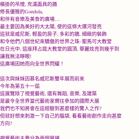
橫掛的吊燈
,
充滿面具的牆
修長優雅的
Gondola,
和伴有音樂及美食的廣場
…
最主要因為美好的大太陽
,
使的這條大運河發亮
這就是威尼斯
,
輕盈的房子
,
多彩的牆
,
細緻的裝飾
和令他們八個世紀來驕傲的世界之珠
–
聖馬可大教堂
在日光中
,
這座拜占庭大教堂的圓頂
,
華麗炫亮到幾乎到
讓我無法睜眼
!
這廣場因她而向全世界閃耀！
這次與妹妹因慕名威尼斯雙年展而前來
今年為第五十一屆
這展覽除了視覺藝術
,
還有舞蹈
,
音樂
,
及建築
是最令全世界當代藝術家嚮往參加的國際大展
我們也不知將會在這經驗到甚麼樣的驚人之作
?
但就好想來刺激一下自己的腦袋
,
看看藝術創作走向甚麼
方向
?
視覺藝術主要分為兩個展場