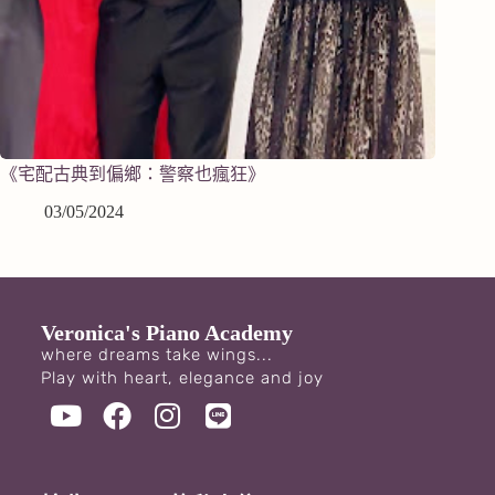
《宅配古典到偏鄉：警察也瘋狂》
03/05/2024
Veronica's Piano Academy
where dreams take wings...
Play with heart, elegance and joy