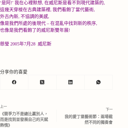
‘
是阿
!’
我在心裡默想
,
在威尼斯是看不到現代建築的
,
這幾天穿梭在古典建築裡
,
我們看飽了當代藝術
,
外古內新
,
不協調的美感
,
像是我們所處的後現代
–
在混亂中找到新的秩序
,
也像是我們看飽了的威尼斯雙年展
!
慈瑩
2005
年
7
月
28
威尼斯
分享你的喜愛
上一
下一
《競爭力不是總比贏別人，
我的愛丁堡藝術節：兩場截
而是找到並發展自己的天賦
然不同的獨奏會
熱情》