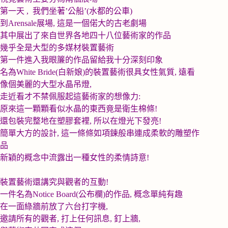
第一天 , 我們坐著
’
公船
’(
水都的公車
)
到
Arensale
展場
,
這是一個偌大的古老劇場
其中展出了來自世界各地四十八位藝術家的作品
幾乎全是大型的多媒材裝置藝術
第一件進入我眼簾的作品留給我十分深刻印象
名為
White Bride(白新娘)
的裝置藝術很具女性氣質
,
遠看
像個美麗的大型水晶吊燈
,
走近看才不禁佩服起這藝術家的想像力
:
原來這一顆顆看似水晶的東西竟是衛生棉條
!
還包裝完整地在塑膠套裡
,
所以在燈光下發亮
!
簡單大方的設計
,
這一條條如項鍊般串連成柔軟的雕塑作
品
新穎的概念中流露出一種女性的柔情詩意
!
裝置藝術還講究與觀者的互動
!
一件名為
Notice Board(公布欄)
的作品
,
概念單純有趣
在一面綠牆前放了六台打字機
,
邀請所有的觀者
,
打上任何訊息
,
釘上牆
,