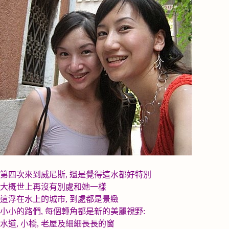
第四次來到威尼斯
,
還是覺得這水都好特別
大概世上再沒有別處和她一樣
這浮在水上的城市
,
到處都是景緻
小小的路們
,
每個轉角都是新的美麗視野
:
水道
,
小橋
,
老屋及細細長長的窗