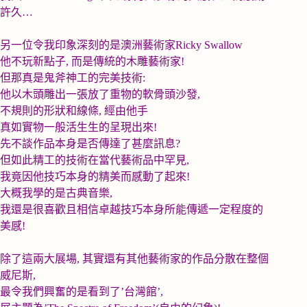
許久
…
另一位令我印象深刻的是澳洲藝術家
Ricky Swallow
他不玩新點子
,
而是傳統的木雕藝術家
!
但那真是鬼斧神工的完美技術
:
他以木頭雕出一張放了重物的軟骨頭沙發
,
不規則的形狀和線條
,
經由他手
真如實物一般活生生的呈現出來
!
先不談作品本身是否傳達了甚麼訊息
?
但如此精工的技術在當代藝術品中罕見
,
我竟因他技巧本身的精美而感動了起來
!
大概我學的是古典音樂
,
我還是很喜歡且相信卓越技巧本身所能傳遞一定程度的
美感
!
除了這兩大展場
,
其實還有其他藝術家的作品分散在整個
威尼斯,
最令我們興奮的是看到了
’
台灣館
’,