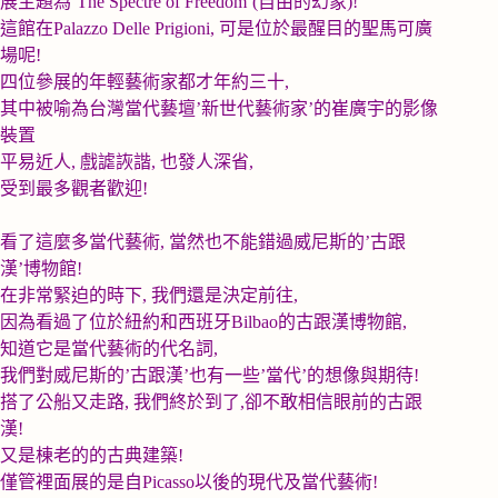
展主題為
’The Spectre of Freedom’(
自由的幻象
)!
這館在
Palazzo Delle Prigioni,
可是位於最醒目的聖馬可廣
場呢
!
四位參展的年輕藝術家都才年約三十
,
其中被喻為台灣當代藝壇
’
新世代藝術家
’
的崔廣宇的影像
裝置
平易近人
,
戲謔詼諧
,
也發人深省
,
受到最多觀者歡迎
!
看了這麼多當代藝術
,
當然也不能錯過威尼斯的
’
古跟
漢
’
博物館
!
在非常緊迫的時下
,
我們還是決定前往
,
因為看過了位於紐約和西班牙
Bilbao
的古跟漢博物館
,
知道它是當代藝術的代名詞
,
我們對威尼斯的
’
古跟漢
’
也有一些
’
當代
’
的想像與期待
!
搭了公船又走路
,
我們終於到了
,
卻不敢相信眼前的古跟
漢
!
又是棟老的的古典建築
!
僅管裡面展的是自
Picasso
以後的現代及當代藝術
!