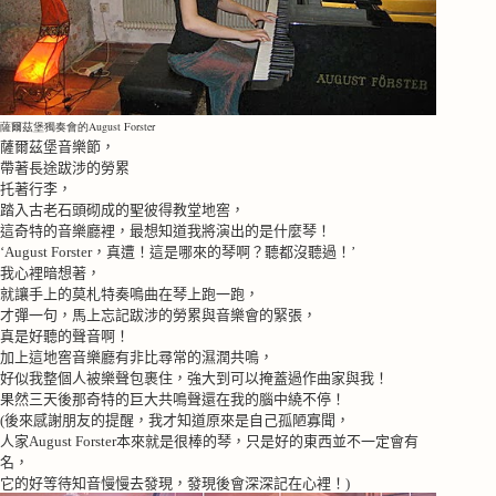
薩爾茲堡獨奏會的August Forster
薩爾茲堡音樂節，
帶著長途跋涉的勞累
托著行李，
踏入古老石頭砌成的聖彼得教堂地窖，
這奇特的音樂廳裡，最想知道我將演出的是什麼琴！
‘
August Forster
，真遭！這是哪來的琴啊？聽都沒聽過！’
我心裡暗想著，
就讓手上的莫札特奏鳴曲在琴上跑一跑，
才彈一句，馬上忘記跋涉的勞累與音樂會的緊張，
真是好聽的聲音啊！
加上這地窖音樂廳有非比尋常的濕潤共鳴，
好似我整個人被樂聲包裹住，強大到可以掩蓋過作曲家與我！
果然三天後那奇特的巨大共鳴聲還在我的腦中繞不停！
(
後來感謝朋友的提醒，我才知道原來是自己孤陋寡聞，
人家
August Forster
本來就是很棒的琴，只是好的東西並不一定會有
名，
它的好等待知音慢慢去發現，發現後會深深記在心裡！
)