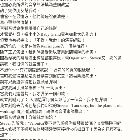
也擔心我所彈的音樂無法填滿整個教堂！
請了幾位朋友幫我聽，
儘管坐在最遠方，他們總是說很清楚，
再小聲都很清楚！
直到音樂會後我聽聽自己的錄影，
才驚覺神奇，這小小的
Baby Grand
竟有如此大的能力！
但我也有過幾次：「不得，我命」的演奏經驗！
最恐怖的一次是在倫敦
Kensington
的一個醫院裡。
除了正式演出，我也時常受邀以音樂慰問醫院的病患。
因為幾次的醫院演出經驗都很喜悅，當
Organisor ~ Steven
又一次的邀
請我，我很快的就答應了。
不過
Steven
有特別提醒我說：‘這次的琴真的很破喔！’
當時我覺得重點是將音樂帶到醫院去，將喜樂給病患，
鋼琴只要還彈得動我就願意彈啊！
那次我與手風琴搭檔
~ Yi,
一同演出，
當我們到達醫院，我才彈第一個和絃，
就立刻嚇到了：‘天啊這琴每個音都低了一個音，我不能彈啊！’
我立刻跑去告訴在幫我們印譜的
Steven: ‘I am sorry, but the piano is not
working!!!
能不能請您馬上請位調音師來調準音！
’
眼看音樂會再十分鐘就要開始了，
Steven
告訴我：‘
Veronica
我不是告訴過你這琴很破嗎？其實醫院已經
請人修過了不過那位修琴師建議直接把它扔掉算了！因為它已經不能
調了！’