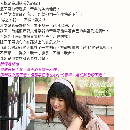
大概是為訓練我的心臟！
這回沒有傳遞多少音樂的美給他們，
但希望這賣命的演出，能給他們一個愉快的下午！
‘得之，我幸﹔不得，我命！’
演奏會的美好鋼琴，並不都是自己可以決定的！
我因此曾經很羨幕其他樂器的音樂家能帶著自己的樂器到處演出，
不過近年來卻覺得其實鋼琴帶不走也很棒：
除了不用擔心它在路途上的安危之外，
我的音樂旅行也因此多了一樣期待，挑戰與驚喜！
(
有時也是驚嚇！
)
不管是 得之，我幸﹔還是 不得，我命，
都還是都要虔誠的表達音樂，
我總是相信，
樂器只是工具，真正的音樂在心裡！
鋼琴雖然搬不走，但那早已存在心中的音樂，是任誰也帶不走！