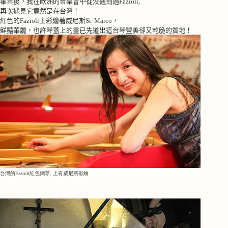
畢業後，我在歐洲的音樂會中從沒遇到過
Fazioli,
再次遇見它竟然是在台灣！
紅色的
Fazioli
上彩繪著威尼斯
St. Marco
，
鮮豔華麗，也許琴蓋上的畫已先道出這台琴豐美卻又乾脆的質地！
台灣的Fazioli紅色鋼琴, 上有威尼斯彩繪