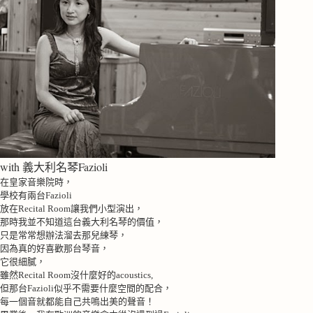
with 義大利名琴Fazioli
在皇家音樂院時，
學校有兩台
Fazioli
放在
Recital Room
讓我們小型演出，
那時我並不知道這台義大利名琴的價值，
只是常常想辦法溜去那兒練琴，
因為真的好喜歡那台琴音，
它很細膩，
雖然
Recital Room
沒什麼好的
acoustics,
但那台
Fazioli
似乎不需要什麼空間的配合，
每一個音就都能自己共鳴出美的聲音！