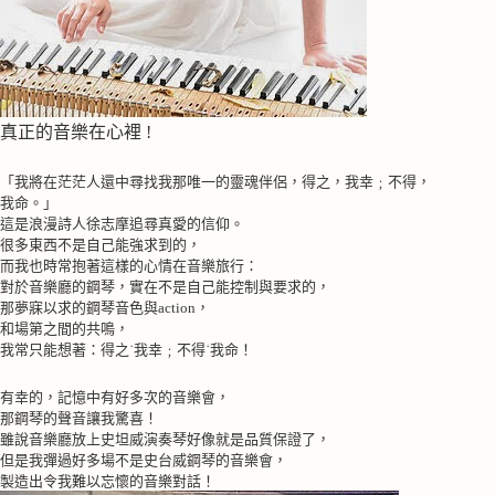
真正的音樂在心裡 !
「我將在茫茫人還中尋找我那唯一的靈魂伴侶，得之，我幸﹔不得，
我命。」
這是浪漫詩人徐志摩追尋真愛的信仰。
很多東西不是自己能強求到的，
而我也時常抱著這樣的心情在音樂旅行：
對於音樂廳的鋼琴，實在不是自己能控制與要求的，
那夢寐以求的鋼琴音色與
action
，
和場第之間的共鳴，
我常只能想著：得之˙我幸﹔不得˙我命！
有幸的，記憶中有好多次的音樂會，
那鋼琴的聲音讓我驚喜！
雖說音樂廳放上史坦威演奏琴好像就是品質保證了，
但是我彈過好多場不是史台威鋼琴的音樂會，
製造出令我難以忘懷的音樂對話！