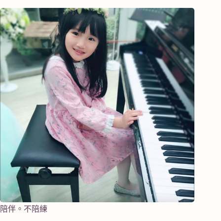
陪伴。不陪練