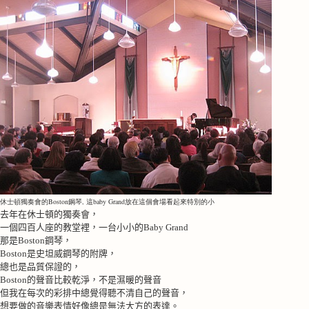
休士頓獨奏會的Boston鋼琴, 這baby Grand放在這個會場看起來特別的小
去年在休士頓的獨奏會，
一個四百人座的教堂裡，一台小小的
Baby Grand
那是
Boston
鋼琴，
Boston
是史坦威鋼琴的附牌，
總也是品質保證的，
Boston
的聲音比較乾淨，不是濕暖的聲音
但我在每次的彩排中總覺得聽不清自己的聲音，
想要做的音樂表情好像總是無法大方的表達。