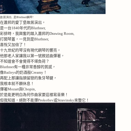
故居演出, 是Bluthner鋼琴!
在蕭邦的愛丁堡故居演出，
是一台
1840
年代的
Bluthner,
彩排時，我興奮的踏入蕭邦的
Drawing Room,
打開琴蓋，一見到是
Bluthner,
喜悅又加倍了！
十九世紀的琴沒有現代鋼琴的響亮，
他那老人家讓我以第一號敘述曲彈著，
不知道會不會覺得不堪負荷？
Bluthner
有一種非常香醇的質感，
像
Baileys
的奶酒般
Creamy
！
再配上那讓指頭留戀的象牙琴鍵，
我根本就不願休息！
彈著
Mozart
與
Chopin,
於是能更明白為何作曲家要這樣寫音樂！
但我知道，絕對不能彈
Prokofiev
或
Stravinsky
來整它！