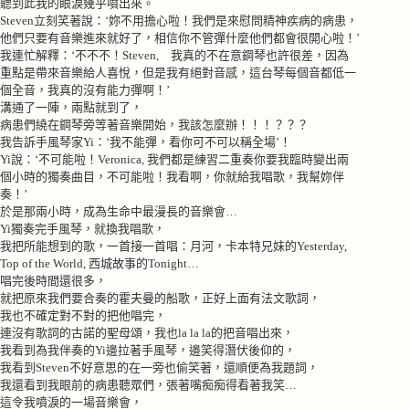
聽到此我的眼淚幾乎噴出來。
Steven
立刻笑著說：‘妳不用擔心啦！我們是來慰問精神疾病的病患，
他們只要有音樂進來就好了，相信你不管彈什麼他們都會很開心啦！’
我連忙解釋：‘不不不！
Steven,
我真的不在意鋼琴也許很差，因為
重點是帶來音樂給人喜悅，但是我有絕對音感，這台琴每個音都低一
個全音，我真的沒有能力彈啊！’
溝通了一陣，兩點就到了，
病患們繞在鋼琴旁等著音樂開始，我該怎麼辦！！！？？？
我告訴手風琴家
Yi
：‘我不能彈，看你可不可以稱全場’！
Yi
說：‘不可能啦！
Veronica,
我們都是練習二重奏你要我臨時變出兩
個小時的獨奏曲目，不可能啦！我看啊，你就給我唱歌，我幫妳伴
奏！’
於是那兩小時，成為生命中最漫長的音樂會…
Yi
獨奏完手風琴，就換我唱歌，
我把所能想到的歌，一首接一首唱：月河，卡本特兄妹的
Yesterday,
Top of the World,
西城故事的
Tonight…
唱完後時間還很多，
就把原來我們要合奏的霍夫曼的船歌，正好上面有法文歌詞，
我也不確定對不對的把他唱完，
連沒有歌詞的古諾的聖母頌，我也
la la la
的把音唱出來，
我看到為我伴奏的
Yi
邊拉著手風琴，邊笑得潛伏後仰的，
我看到
Steven
不好意思的在一旁也偷笑著，還順便為我題詞，
我還看到我眼前的病患聽眾們，張著嘴痴痴得看著我笑…
這令我噴淚的一場音樂會，