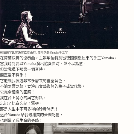
荷蘭鋼琴比賽決賽協奏曲時, 使用的是Yamaha手工琴
在荷蘭決賽的協奏曲，主辦單位特別從德國漢堡運來的手工
Yamaha
，
當我聽到要以
Yamaha
演出協奏曲時，並不以為意，
但當我彈下那第一個音時，
簡直愛不釋手！
它能讓我製造非常多層次的豐富音色，
不論要響要弱，要演出文藝復興的曲子或當代樂，
它完全細緻的回應！
我在台上開心的與它對話，
忘記了比賽忘記了緊張，
那是人生中不可多得的珍貴時光！
這台
Yamaha
給我最甜美的音樂記憶，
也創造了我生命的奇蹟！