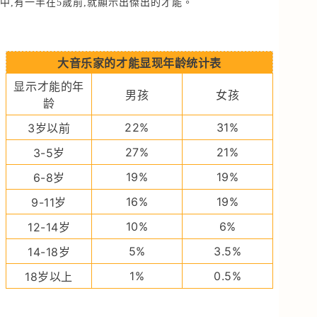
中,有一半在5歲前,就顯示出傑出的才能。
大音乐家的才能显现年龄统计表
显示才能的年
男孩
女孩
龄
22%
31%
3岁以前
27%
21%
3-5岁
19%
19%
6-8岁
16%
19%
9-11岁
10%
6%
12-14岁
5%
3.5%
14-18岁
1%
0.5%
18岁以上