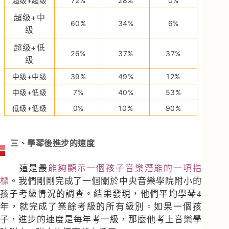
超级+超级
72%
28%
0%
超级+中
60%
34%
6%
级
超级+低
26%
37%
37%
级
中级+中级
39%
49%
12%
中级+低级
7%
40%
53%
低级+低级
0%
10%
90%
三、學琴後進步的速度
這是最
能夠顯示一個孩子音樂潛能的一項指
標
。我們剛剛完成了一個關於中央音樂學院附小的
孩子考級情況的調查。結果發現，他們平均學琴4
年，就完成了業餘考級的所有級別。如果一個孩
子，進步的速度是每年考一級，那麼他考上音樂學