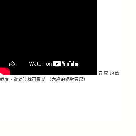
音感的敏
銳度，從幼時就可察覺 （六歲的絕對音感）