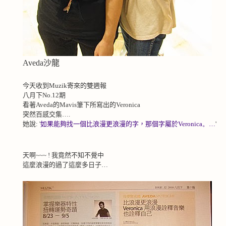
Aveda沙龍
今天收到Muzik寄來的雙週報
八月下No.12期
看著Aveda的Mavis
筆下所寫出的Veronica
突然百感交集….
她說: '
如果能夠找一個比浪漫更浪漫的字，那個字屬於
Veronica。…
'
天啊~~~ ! 我竟然不知不覺中
這麼浪漫的過了這麼多日子…