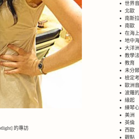
世界
北歐
南斯
南歐
在海
地中
大洋
教學
教育
未分
檢定
歐洲
波羅
緣起
練琴
美洲
英倫
light] 的專訪
西歐
觀點