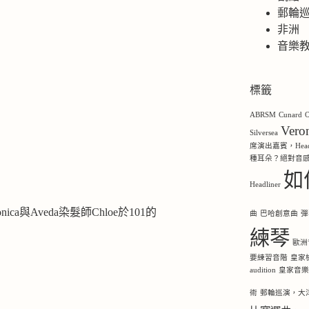
郵輪
非洲
音樂
標籤
ABRSM
Cunard
O
Ver
Silversea
席演出嘉賓，Headl
種耳朵？絕對音
如
Headliner
ronica與Aveda染髮師Chloe於101的
曲
巴哈創意曲
彈
練琴
歐洲
要練習音階
皇家
audition
皇家音
術
郵輪巡演，大洋洲，