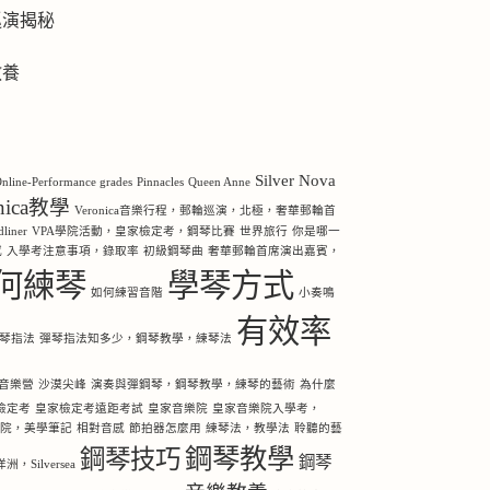
巡演揭秘
教養
Silver Nova
nline-Performance grades
Pinnacles
Queen Anne
onica教學
Veronica音樂行程，郵輪巡演，北極，奢華郵輪首
iner
VPA學院活動，皇家檢定考，鋼琴比賽
世界旅行
你是哪一
感
入學考注意事項，錄取率
初級鋼琴曲
奢華郵輪首席演出嘉賓，
何練琴
學琴方式
如何練習音階
小奏鳴
有效率
琴指法
彈琴指法知多少，鋼琴教學，練琴法
音樂營
沙漠尖峰
演奏與彈鋼琴，鋼琴教學，練琴的藝術
為什麼
檢定考
皇家檢定考遠距考試
皇家音樂院
皇家音樂院入學考，
樂院，美學筆記
相對音感
節拍器怎麼用
練琴法，教學法
聆聽的藝
鋼琴教學
鋼琴技巧
鋼琴
Silversea