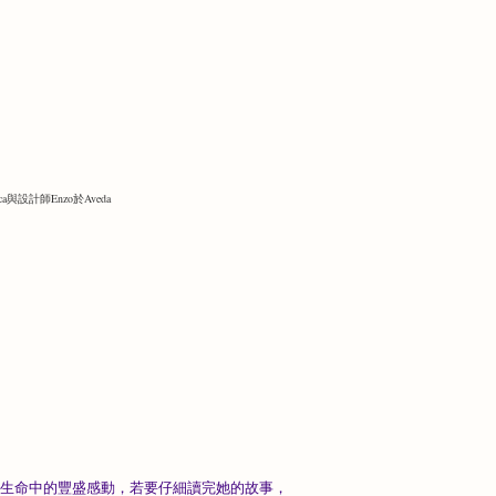
nica與設計師Enzo於Aveda
文字分享生命中的豐盛感動，若要仔細讀完她的故事，