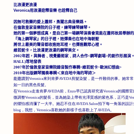
比浪漫更浪漫
Veronica
用浪漫詮釋音樂
也詮釋自己
因無可救藥的愛上蕭邦，
勇闖古典音樂路。
在倫敦皇家音樂院的日子裡，練琴練琴練琴。
她的第一個夢想成真，是自己第一場鋼琴演奏
會竟能
在蕭邦故居舉辦的
『海上鋼琴家』的日子裡，她彈奏也在地中海朝聖
將世上最美的聲音都收進她耳
裡，
也彈進觀眾心裡。
維若妮
卡，
比浪漫更浪漫的鋼琴美女。
2002
年起，與舞者﹑視覺藝術家﹑詩人合作
<
鋼琴劇場
>
的創作形展演
HALL)
等地發表
2007
年於倫敦皇家音樂院錄音製作專輯
<
維若妮卡
~
歐洲幻想曲
>
2010
年出版鋼琴獨奏專輯＜來自地中海的琴詩＞
能邀請到
Veronica來到肯夢AVEDA剪髮染髮，是一件難得的事。
如一日的黑色長髮。
在
Veronica走進肯夢AVEDA前，Enzo早已認真研究過Veronic
微調整Veronica的髮長，並為她染上帶有光澤質感的紫色系，正巧是Vero
的懼怕感消瀰了一大半。她忍不住在AVEDA Salon拍下每一角落的
blog，我想，Veronica喜歡她的新樣子也喜歡上了AVEDA。