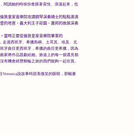
力爬文，閱讀她的時候你會跟著喜悅、浪漫起來，也
倫敦
皇家音樂院攻讀鋼琴演奏碩士的點點滴滴
堡的地窖、義大利王子莊園、蕭邦的故居演奏
。當時正要從
倫敦皇家音樂院畢業
的
家』，走過西班牙、希臘島嶼、土耳其、埃及、北
西班牙曲目更西班牙，希臘的曲目更希臘，因為
作曲家將作品題獻給她。旅途上的每一個遇見都
讓沒有機會經歷郵輪之旅的我們能夠一起欣賞。
夠抓住Veronica說故事時甜美微笑的眼睛，那幅畫