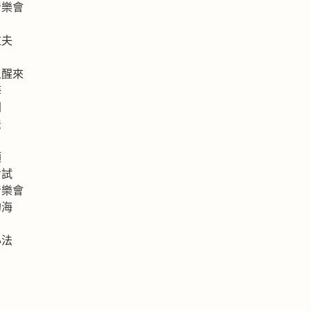
音樂會
拉夫
上醒來
海
洲
法
類
考試
音樂會
的海
心法