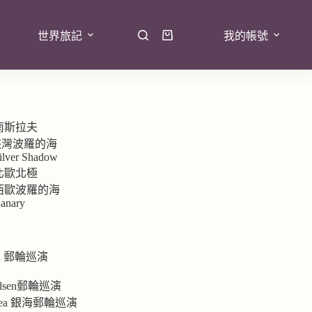
世界旅記
我的帳號
 南斯拉夫
7峽灣波羅的海
ilver Shadow
 北歐北極
9 西歐波羅的海
anary
rd 郵輪巡演
e
 Olsen郵輪巡演
ersea 銀海郵輪巡演