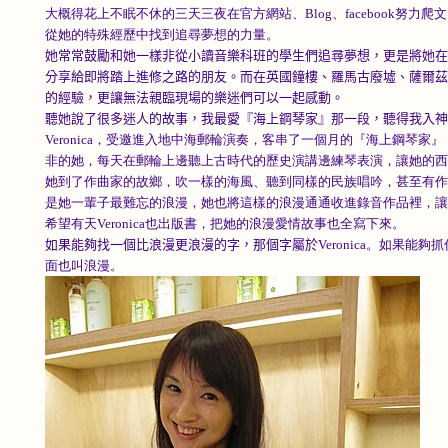
大概得花上不眠不休的三天三夜在官方網站、Blog、facebook努
從她的特殊經歷中找到追尋夢想的力量。
她常常鼓勵和她一樣非從小讀音樂科班的學生們追尋夢想，更是將她在
分享給即將踏上進修之路的朋友。
而在英國鐘樓、羅馬古廢墟、薩爾茲
的經驗，更讓無法親臨現場的樂迷們可以一起感動。
聽她說了很多迷人的故事，我最愛『海上鋼琴家』那一段，聽得我入神
Veronica，受邀進入地中海郵輪演奏，客串了一個月的『海上鋼琴
非的她，每天在郵輪上邊聽上古時代的歷史演講邊練琴表演，讓她的
她到了作曲家的故鄉，吹一樣的海風、聽到同樣的民族唱吟，甚至有
是她一輩子最難忘的浪漫，她也將這樣的浪漫通通收進錄音作品裡，
希望有天Veronica也出版書，把她的浪漫愛情故事也全寫下來。
如果能夠找一個比浪漫更浪漫的字，那個字屬於
Veronica。如果能
面也叫浪漫。