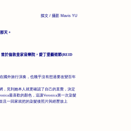
撰文
/
攝影
Mavis YU
那天。
。曾於倫敦皇家音樂院，愛丁堡藝術節
(REID
她常常在國外旅行演奏，也幾乎沒有想過要改變百年
a的國際官網，見到她本人就更確認了自己的直覺，決定
nica最喜歡的顏色，這讓Veronica第一次染髮
設計並且一回家就把的染髮後照片與經歷放上