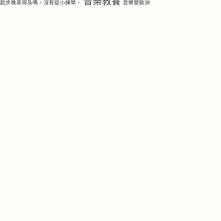
音樂教養
琴起步晚來得及嗎，沒有從小練琴，
音樂營歐洲