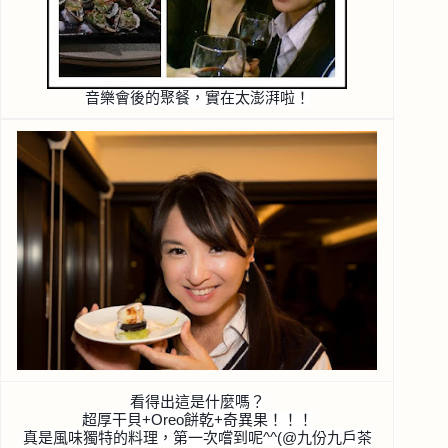
音樂會後的聚餐，實在太澎湃啦！
看得出這是什麼嗎？
超厚干貝+Oreo餅乾+奇異果！！！
真是風味獨特的料理，第一次嚐到呢^^(@九份九戶茶