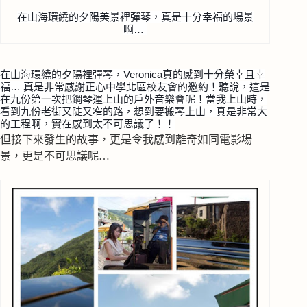
在山海環繞的夕陽美景裡彈琴，真是十分
幸福的場景
啊…
在山海環繞的夕陽裡彈琴，Veronica真的感到十分
榮幸且幸
福… 真是非常感謝正心中學北區校友會的邀約！
聽說，這是
在九份第一次把鋼琴運上山的戶外音樂會呢！當我
上山時，
看到九份老街又陡又窄的路，想到要搬琴上山，真
是非常大
的工程啊，實在感到太不可思議了！！
但接下來發生的故事，更是令我感到離奇如同電影場
景，更是不可思議呢…