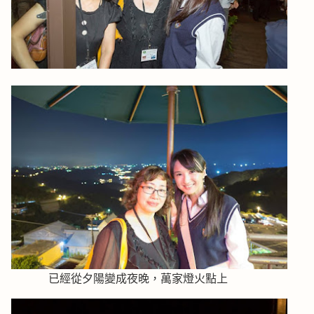
已經從夕陽變成夜晚，萬家燈火點上