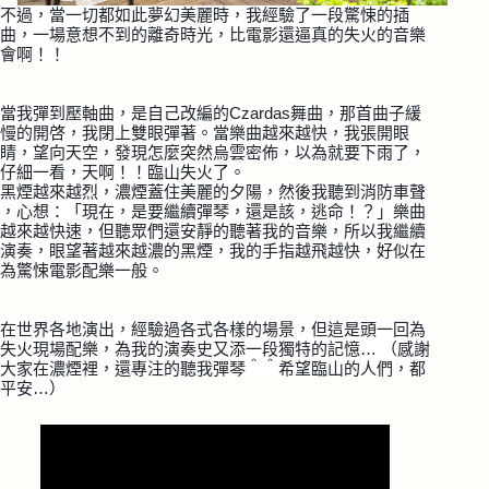
不過，當一切都如此夢幻美麗時，我經驗了一
段驚悚的插
曲，一
場意想不到的離奇時光，比電影還逼真的失火的音樂
會啊！！
當我彈到
壓軸曲，是自己改編的Czardas舞曲，那首曲子緩
慢
的開啓，我閉上雙眼彈著。當樂曲越來越快，我張開眼
睛，
望向天空，發現怎麼突然烏雲密佈，以為就要下雨了，
仔細
一看，天啊！！臨山失火了。
黑煙越來越烈，濃煙蓋住美麗的夕陽，然後我聽到消防車聲
，心想：「現在，是要繼續彈琴，還是該，逃命！？」樂曲
越來越快速，但聽眾們還安靜的聽著我的音樂，所以我繼續
演奏，眼望著越來越濃的黑煙，我的手指越飛越快，好似在
為驚悚電影配樂一般。
在世界各地演出，經驗過各式各樣的場景，但這是頭一回為
失火現場配樂，為我的演奏史又添一段獨特的記憶… （感謝
大家在濃煙裡，還專注的聽我彈琴＾＾希望臨山的人
們，都
平安…）