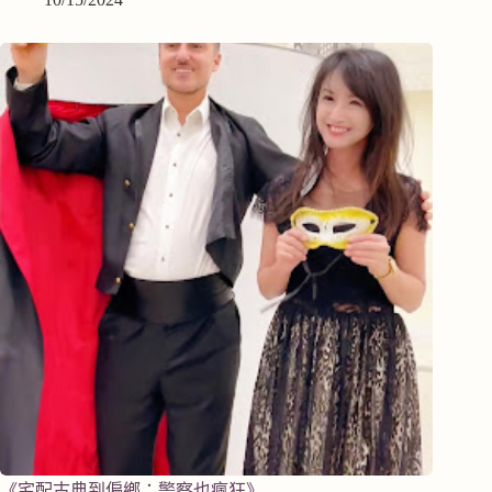
《宅配古典到偏鄉：警察也瘋狂》