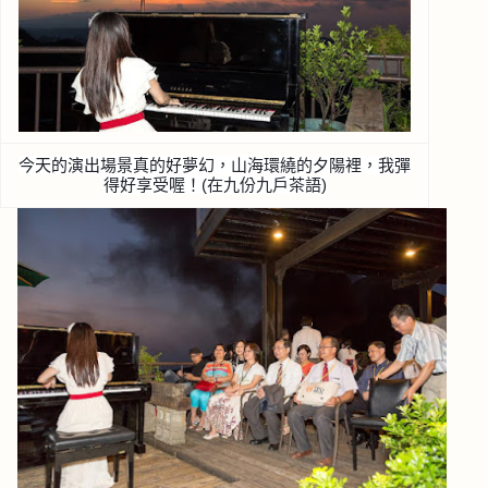
今天的演出場景真的好夢幻，山海環繞的夕陽裡，我彈
得好享受喔
！(在九份九戶茶語)