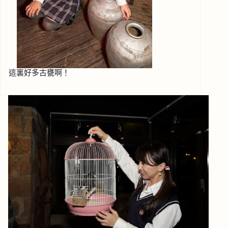
這裏好多古甕啊！