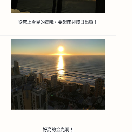
從床上看見的晨曦，要起床迎接日出囉！
好亮的金光啊！