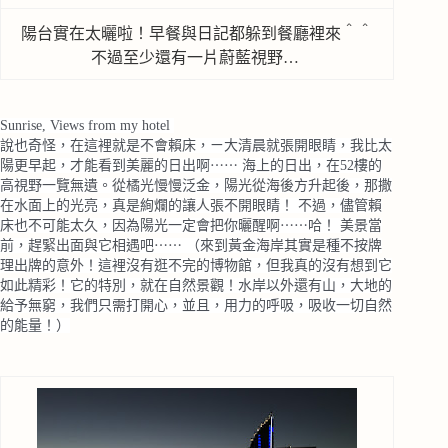
陽台實在太曬啦！早餐與日記都躲到餐廳裡來＾＾
不過至少還有一片蔚藍視野…
Sunrise, Views from my hotel
說也奇怪，在這裡就是不會賴床，ㄧ大清晨就張開眼睛，我比太
陽更早起，才能看到美麗的日出啊⋯⋯ 海上的日出，在52樓的
高視野一覽無遺。從橘光慢慢泛金，陽光從海後方升起後，那撒
在水面上的光亮，真是絢爛的讓人張不開眼睛！ 不過，儘管賴
床也不可能太久，因為陽光一定會把你曬醒啊⋯⋯哈！ 美景當
前，趕緊出面與它相遇吧⋯⋯ （來到黃金海岸其實是種不按牌
理出牌的意外！這裡沒有逛不完的博物館，但我真的沒有想到它
如此精彩！它的特別，就在自然景觀！水岸以外還有山，大地的
給予無窮，我們只需打開心，並且，用力的呼吸，吸收一切自然
的能量！）