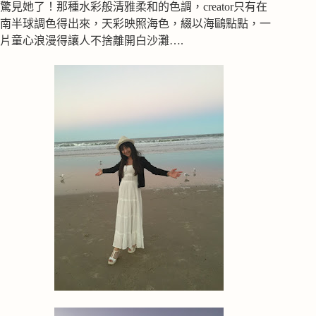
驚見她了！那種水彩般清雅柔和的色調，creator只有在
南半球調色得出來，天彩映照海色，綴以海鷗點點，一
片童心浪漫得讓人不捨離開白沙灘….