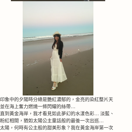
印象中的夕陽時分總是艷紅濃郁的，金亮的染紅整片天
並在海上奮力燃燒一條閃耀的絲帶…
直到黃金海岸，我才看見如此夢幻的水漾色彩… 淡藍、
粉紅相間，猶如太陽公主童話般的最後一次出巡…
太陽，何時有公主般的甜美形象？我在黃金海岸第一次