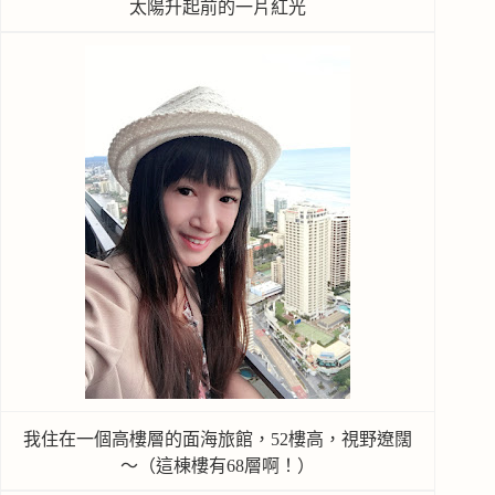
太陽升起前的一片紅光
我住在一個高樓層的面海旅館，52樓高，視野遼闊
～（這棟樓有68層啊！）