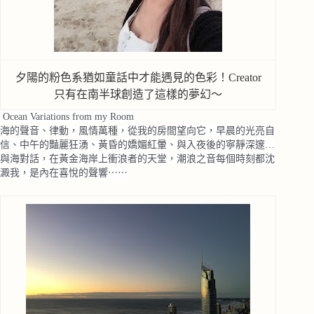
夕陽的粉色系猶如童話中才能遇見的色彩！Creator
只有在南半球創造了這樣的夢幻～
Ocean Variations from my Room
海的聲音、律動，風情萬種，從我的房間望向它，早晨的光亮自
信、中午的豔麗狂湧、黃昏的嬌媚紅暈、與入夜後的寧靜深邃…
與海對話，在黃金海岸上衝浪者的天堂，潮浪之音每個時刻都沈
澱我，是內在喜悅的聲響⋯⋯