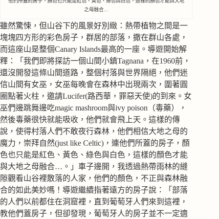
他們所蓋的房子，顏色也只能是紅色、黃色、綠色與白色，這樣的顏色才能與大地
之母融合…
雖然驚悚，但山谷下的風景好別緻：熱帶植物之間是一
塊塊四方形的彩色房子，群居的部落，撒在群山各處，
而這座山是整個Canary Islands最高的一座。導遊開始解
釋：「我們即將探訪一個山間小鎮Tagnana，在1960前，
還沒開發這條山間道路，整個村落與世界隔絕，他們迷
信山間有女巫，女巫每晚會在森林中出現兩次，圍著圓
圈點著火柱，邀請Lucifer(路西華，罪惡天使)的到來。女
巫們邊跳舞邊吃magic mashroom與ivy poison（毒藥），
然後毒藥很快就能吸收，他們就會飛上天。這樣的傳
說，使得村落人們不敢夜行森林，他們相信大地之母的
魔力，崇拜自然(just like Celtic)，連他們所蓋的房子，顏
色也只能是紅色、黃色、綠色與白色，這樣的顏色才能
與大地之母融合…。」車子邊開，我透過熱帶雨林的縫
隙觀看山谷裡散落的人家，他們的顏色，不正與森林融
合的如此美妙嗎！導遊繼續指著遠方的房子說：「部落
的人們以前都住在洞窟裡，直到葡萄牙人們來到這裡，
教他們蓋房子，但卻發現，葡萄牙人的房子並不一定適