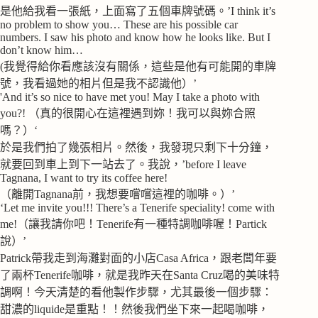
是他給我看一張紙，上面寫了五個車牌號碼。’I think it’s
no problem to show you… These are his possible car
numbers. I saw his photo and know how he looks like. But I
don’t know him…
(我覺得給你看應該沒有關係，這些是他有可能開的車牌
號，我看過她的相片但是我不認識他）’
'And it’s so nice to have met you! May I take a photo with
you?! （真的很開心在這裡遇到妳！我可以與妳合照
嗎？）‘
於是我們拍了幾張相片。然後，我發現只剩下十分鐘，
就要回到車上到下一站去了。我說，’before I leave
Tagnana, I want to try its coffee here!
（離開Tagnana前，我想要嚐嚐這裡的咖啡。）’
‘Let me invite you!!! There’s a Tenerife speciality! come with
me!（讓我請你吧！Tenerife有一種特調咖啡喔！Partick
說）’
Patrick帶我走到海灘對面的小店Casa Africa，跟老闆年要
了兩杯Tenerife咖啡，就是我昨天在Santa Cruz喝的美味特
調啊！今天清楚的看他製作步驟，尤其最後一個步驟：
甜濃的liquide是重點！！然後我們坐下來一起喝咖啡，