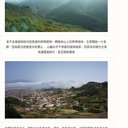
來不及看植物如何從乾燥的熱帶植物，轉換到山上的熱帶雨林，全車開始一片安
靜，因為那沿途簡直怵目驚心… 山巖似乎不停歇的越來越高，
而原本的陽光也漸
漸讓煙嵐取代，甚至開始飄雨