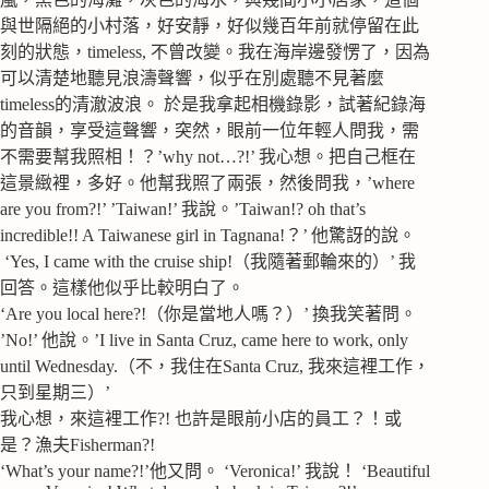
與世隔絕的小村落，好安靜，好似幾百年前就停留在此
刻的狀態，timeless, 不曾改變。我在海岸邊發愣了，因為
可以清楚地聽見浪濤聲響，似乎在別處聽不見著麼
timeless的清澈波浪。 於是我拿起相機錄影，試著紀錄海
的音韻，享受這聲響，突然，眼前一位年輕人問我，需
不需要幫我照相！？’why not…?!’ 我心想。把自己框在
這景緻裡，多好。他幫我照了兩張，然後問我，’where
are you from?!’ ’Taiwan!’ 我說。’Taiwan!? oh that’s
incredible!! A Taiwanese girl in Tagnana!？’ 他驚訝的說。
‘Yes, I came with the cruise ship!（我隨著郵輪來的）’ 我
回答。這樣他似乎比較明白了。
‘Are you local here?!（你是當地人嗎？）’ 換我笑著問。
’No!’ 他說。’I live in Santa Cruz, came here to work, only
until Wednesday.（不，我住在Santa Cruz, 我來這裡工作，
只到星期三）’
我心想，來這裡工作?! 也許是眼前小店的員工？！或
是？漁夫Fisherman?!
‘What’s your name?!’他又問。 ‘Veronica!’ 我說！ ‘Beautiful