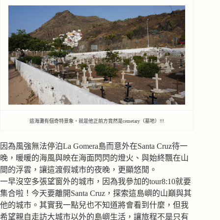
這海灘有個奇特景象，就是他正前方竟然是cemetary（墓地）!!!
因為風強無法停泊La Gomera島而意外在Santa Cruz待一
晚，暖暖的海風與映在海面閃閃的燈火、與始終飄在山
間的浮雲，讓這渡假城市的夜晚，更顯悠閒。
一早沒空多張望窗外的城市，因為我參加的tour8:10就要
集合啦！今天要離開Santa Cruz，探索這島嶼的山巔與其
他的城市。其實我一點兒也不知道將會看到什麼，但我
希望親自走訪大城市以外的島嶼生活，讓旅程不是只有