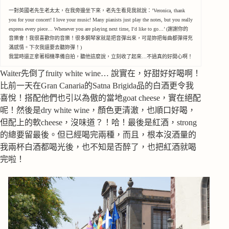
一對英國老先生老太太，在我旁邊坐下來，老先生看見我就說：’Veronica, thank
you for your concert! I love your music! Many pianists just play the notes, but you really
express every piece… Whenever you are playing next time, I’d like to go…’ (謝謝你的
音樂會！我很喜歡你的音樂！很多鋼琴家就是把音彈出來，可是妳把每曲都彈得充
滿感情。下次我還要去聽妳彈！)
我當時還正拿著相機準備自拍，聽他這麼說，立刻收了起來…不過真的好開心啊！
Waiter先倒了fruity white wine… 說實在，好甜好好喝啊！
比前一天在Gran Canaria的Satna Brigida品的白酒更令我
喜悅！搭配他們也引以為傲的當地goat cheese，實在絕配
呢！然後是dry white wine，顏色更清澈，也順口好喝，
但配上的軟cheese，沒味道？！哈！最後是紅酒，strong
的總要留最後。但已經喝完兩種，而且，根本沒酒量的
我兩杯白酒都喝光後，也不知是否醉了，也把紅酒就喝
完啦！