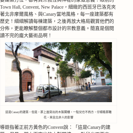
Town Hall, Convent, New Palace，細緻的西班牙巴洛克夾
著北非摩爾風格、與Canary當地風格，每一座建築都有
歷史！細細解讀每棟建築，之後再放大格局觀賞他們的
分佈，更能瞭解整個都市設計的宗教意義。簡直是個閱
讀不完的龐大藝術品啊！
這是Canary的建築，但是，那上面突出的木製閣樓，一點兒也不西方，仔細看那雕
花，來自北非人的影響
導遊指著正前方黃色的Convent說：「這是Canary的建