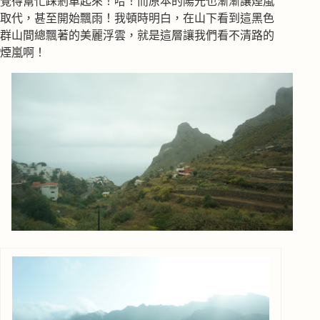
覺得幫忙踩剎車起來！哈！而原本的陽光也漸漸讓煙嵐
取代，甚至開始飄雨！我頓時明白，在山下看到這黑色
群山間總飄著的美麗浮雲，就是這層讓我們看不清路的
煙嵐啊！