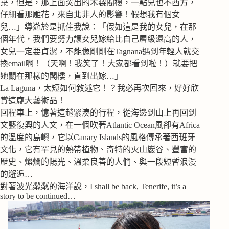
築，但是，那上面突出的木製閣樓，一點兒也不西方，
仔細看那雕花，來自北非人的影響！假想我有個女
兒…」導遊於是抓住我說：「假如這是我的女兒，在那
個年代，我們要努力讓女兒嫁給比自己層級還高的人，
女兒一定要貞潔，不能像剛剛在Tagnana遇到年輕人就交
換email啊！（天啊！我笑了！大家都看到啦！）就要把
她關在那樣的閣樓，直到出嫁…」
La Laguna，太短如何敘述它！？我必再次回來，好好欣
賞這龐大藝術品！
回程車上，憶著這趟緊湊的行程，從海邊到山上再回到
文藝復興的人文，在一個吹著Atlantic Ocean風卻有Africa
的溫度的島嶼，它以Canary Islands的風格傳承著西班牙
文化，它有罕見的熱帶植物、奇特的火山巖谷、豐富的
歷史、燦爛的陽光、溫柔良善的人們、與一段短暫浪漫
的邂逅…
對著波光粼粼的海洋說，I shall be back, Tenerife, it’s a
story to be continued…