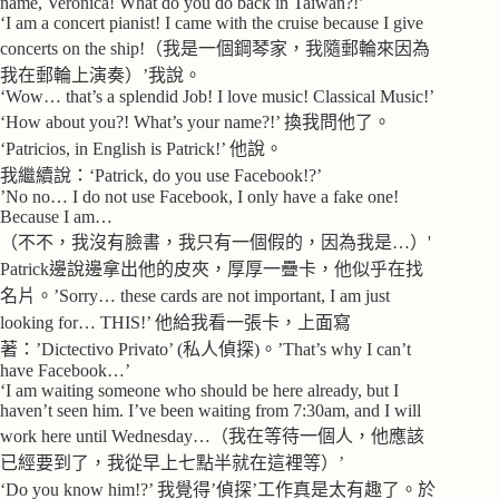
name, Veronica! What do you do back in Taiwan?!’
‘I am a concert pianist! I came with the cruise because I give
concerts on the ship!（我是一個鋼琴家，我隨郵輪來因為
我在郵輪上演奏）’我說。
‘Wow… that’s a splendid Job! I love music! Classical Music!’
‘How about you?! What’s your name?!’ 換我問他了。
‘Patricios, in English is Patrick!’ 他說。
我繼續說：‘Patrick, do you use Facebook!?’
’No no… I do not use Facebook, I only have a fake one!
Because I am…
（不不，我沒有臉書，我只有一個假的，因為我是…）'
Patrick邊說邊拿出他的皮夾，厚厚一疊卡，他似乎在找
名片。’Sorry… these cards are not important, I am just
looking for… THIS!’ 他給我看一張卡，上面寫
著：’Dictectivo Privato’ (私人偵探)。’That’s why I can’t
have Facebook…’
‘I am waiting someone who should be here already, but I
haven’t seen him. I’ve been waiting from 7:30am, and I will
work here until Wednesday…（我在等待一個人，他應該
已經要到了，我從早上七點半就在這裡等）’
‘Do you know him!?’ 我覺得’偵探’工作真是太有趣了。於