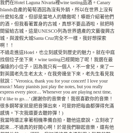
我們在Hotel Laguna Nivaria裡wine tasting品酒。Canary
Islands自產的葡萄酒因為沒有外銷，所以在世界上沒有
什麼知名度，但卻是當地人的驕傲呢！導遊介紹著他們
的酒，但我看著置身的古城，真想不要品酒啦，就把時
間留給古城，這是UNESCO列為世界遺產的文藝復興古
城，與渡假大城Santa Cruz完全不一樣，我好想探索
啊！！
不過走進這Hotel，也立刻感受到歷史的魅力。就在中庭
找個位子坐下來，wine tasting已經開始了呢！我選在最
偏遠的小位子，因為我只有一個人，不一會兒，來了一
對英國老先生老太太，在我旁邊坐下來，老先生看見我
就說：’Veronica, thank you for your concert! I love your
music! Many pianists just play the notes, but you really
express every piece… Whenever you are playing next time,
I’d like to go…’ (謝謝你的音樂會！我很喜歡你的音樂！
很多鋼琴家就是把音彈出來，可是妳把每曲都彈得充滿
感情。下次我還要去聽妳彈！)
我當時還正拿著相機準備自拍，聽他這麼說，立刻收了
起來…不過真的好開心啊！於是我們聊起音樂，還有他