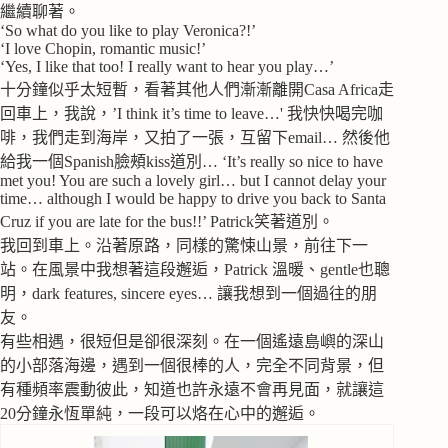
繼續聊著。
‘So what do you like to play Veronica?!’
‘I love Chopin, romantic music!’
‘Yes, I like that too! I really want to hear you play…’
十分鐘似乎太短暫，看著其他人們漸漸離開Casa Africa走
回車上，我說，’I think it’s time to leave…' 我快快喝完咖
啡，我們走到海岸，又拍了一張，互留下email… 然後他
給我一個Spanish臉頰kiss道別… ‘It’s really so nice to have
met you! You are such a lovely girl… but I cannot delay your
time… although I would be happy to drive you back to Santa
Cruz if you are late for the bus!!’ Patrick笑著道別。
我回到車上。沿著原路，同樣的驚悚山景，前往下一
站。在風景中我想著這段邂逅，Patrick 溫暖、gentle也聰
明，dark features, sincere eyes… 讓我想到一個過往的朋
友。
有些相遇，很短但是卻很深刻。在一個遙遠島嶼的深山
的小部落海邊，遇到一個很棒的人，完全不同背景，但
有種頻率震動彼此，知道也許永遠不會再見面，就讓這
20分鐘永恆單純，一段可以烙在心中的邂逅。