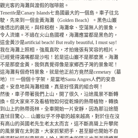
觀光客的海灘與渡假的咖啡館。
Tenerife是Canary Islands七島國最大的一個島。車子往北
駛，先來到一個金黃海灘（Golden Beach）。黑色山巖
後透出的晨光，與棕梠樹、海灘傘、空蕩無人的景象，
令人流連。不過在火山島國裡，海灘應當都是黑色的，
這金黃沙是artificial beach! But really beautiful, I must say!
我在海灘上照相，強風直吹，才拍幾張有笑容的相片，
已經覺得滿嘴都是沙啦！若是這山巖不是那麼黑，海灘
不是那麼金黃，我倒真覺得像是家鄉西子灣的景象呢！
這海灘有個奇特景象，就是他正前方竟然是cemetary（墓
地）!!! 一個個十字架，是當地Santa Angres人們的安息
處。安息地與海灘相連，真是好怪異的組合啊！
然後，車子帶著我們上山，開了很久，沿途風景不斷轉
換。但大家來不及看植物如何從乾燥的熱帶植物，轉換
到山上的熱帶雨林，全車開始一片安靜，因為那沿途簡
直怵目驚心… 山巖似乎不停歇的越來越高，對於住在沒
有高山的英國老先生老太太而言，這不斷高聳上升攀爬
的風景實在太刺激，大家抓緊把手，甚至腳也開始不自