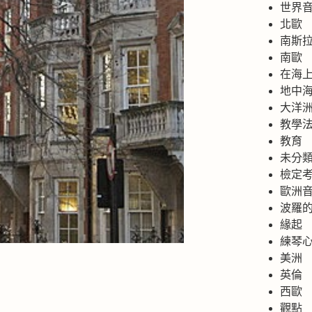
世界
北歐
南斯
南歐
在海
地中
大洋
教學
教育
未分
檢定
歐洲
波羅
緣起
練琴
美洲
英倫
西歐
觀點