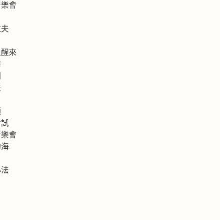
音樂會
拉夫
上醒來
海
洲
法
類
考試
音樂會
的海
心法