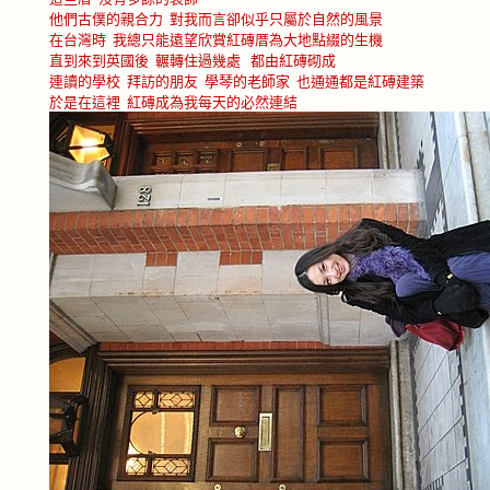
他們古僕的親合力
對我而言卻似乎只屬於自然的風景
在台灣時
我總只能遠望欣賞紅磚厝為大地點綴的生機
直到來到英國後
輾轉住過幾處
都由紅磚砌成
連讀的學校
拜訪的朋友
學琴的老師家
也通通都是紅磚建築
於是在這裡
紅磚成為我每天的必然連結