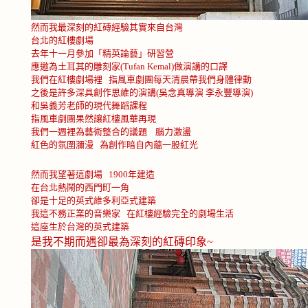
然而我最深刻的紅磚經驗其實來自台灣
台北的紅樓劇場
去年十一月參加「精英論藝」研習營
應邀為土耳其的雕刻家
(Tufan Kemal)
做演講的口譯
指風車劇團
我們在紅樓劇場裡
每天清晨帶我們身體律動
之後是許多深具創作思維的演講
(
吳念真導演
李永豐導演
)
和吳義芳老師的現代舞蹈課程
指風車劇團果然讓紅樓風華再現
我們一週裡為藝術整合的議題
腦力激盪
紅色的氛圍瀰漫
為創作暗自內蘊一股紅光
然而我望著這劇場
1900
年建造
在台北熱鬧的西門町一角
卻是十足的英式維多利亞式建築
我這不務正業的音樂家
在紅樓經驗完全的劇場生活
這座生於台灣的英式建築
是我不期而遇卻最為深刻的紅磚印象
~