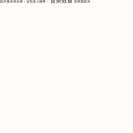
音樂教養
琴起步晚來得及嗎，沒有從小練琴，
音樂營歐洲