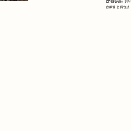
比賽選曲
鋼
音樂營
首調音感