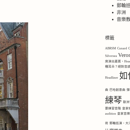
郵輪
非洲
音樂
標籤
ABRSM
Cunard
O
Ver
Silversea
席演出嘉賓，Headl
種耳朵？絕對音
如
Headliner
曲
巴哈創意曲
彈
練琴
歐洲
要練習音階
皇家
audition
皇家音
術
郵輪巡演，大洋洲，