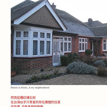
Houses in Bricks, at my neighbourhood
然而這種紅磚石材
在台灣似乎只零星的存在鄉間的住家
這些厝
沒有多餘的裝飾