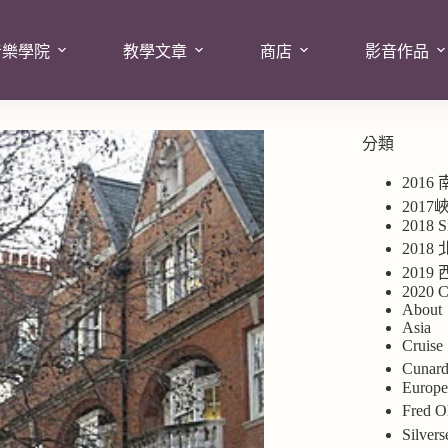
音樂學院
教學文章
商店
影音作品
分類
2016
201
2018 S
2018
201
2020 C
About
Asia
Cruise
Cuna
Europ
Fred
Silv