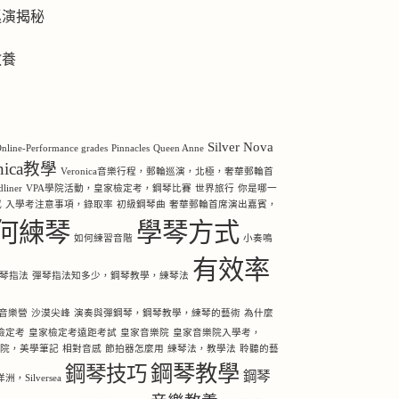
巡演揭秘
教養
Silver Nova
nline-Performance grades
Pinnacles
Queen Anne
onica教學
Veronica音樂行程，郵輪巡演，北極，奢華郵輪首
iner
VPA學院活動，皇家檢定考，鋼琴比賽
世界旅行
你是哪一
感
入學考注意事項，錄取率
初級鋼琴曲
奢華郵輪首席演出嘉賓，
何練琴
學琴方式
如何練習音階
小奏鳴
有效率
琴指法
彈琴指法知多少，鋼琴教學，練琴法
音樂營
沙漠尖峰
演奏與彈鋼琴，鋼琴教學，練琴的藝術
為什麼
檢定考
皇家檢定考遠距考試
皇家音樂院
皇家音樂院入學考，
樂院，美學筆記
相對音感
節拍器怎麼用
練琴法，教學法
聆聽的藝
鋼琴教學
鋼琴技巧
鋼琴
Silversea