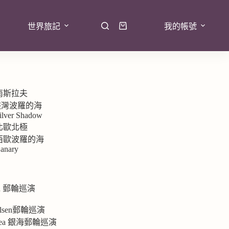
世界旅記
我的帳號
 南斯拉夫
7峽灣波羅的海
ilver Shadow
 北歐北極
9 西歐波羅的海
anary
rd 郵輪巡演
e
 Olsen郵輪巡演
ersea 銀海郵輪巡演