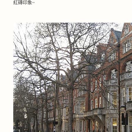
紅磚印象~