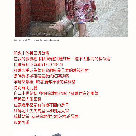
Veronica at Victoria&Albert Museum
印象中的英國與台灣
在我的腦袋裡
因紅磚建築連結出一種不太相同的相似處
自維多利亞時期
(1840-1904)
紅磚似乎成為整個倫敦區最重要的建築石材
當時許多據磅礡氣勢的紅磚建築
華麗又繁複
映著滿佈綠蔭的英格蘭
特別鮮明亮麗
自二十世紀初
整個倫敦區也開了紅磚住家的風氣
而英國人愛園藝
住家幾乎都是有前後花園的房子
紅磚配上尖尖的屋頂和明亮大窗
成排站著
就是倫敦住宅區常見的景象
很是可愛