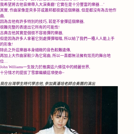
我希望將吉他音樂帶入大演奏廳
!
它實在是十分豐富的樂器
…’
其實
,
作曲家像是貝多芬或蕭邦都很愛這個樂器
,
但是都沒有為吉他作
曲
,
因為吉他有許多特別的技巧
,
若是不會彈這個樂器
,
很難完整的表達出它所有的可能性
!
古典吉他其實是個很不容易彈的樂器
,
但是因為許多人拿著它到處彈彈唱唱
,
所以給了我們一種人人能上手
的形象
!
除此之外這樂器本身細緻的音色較難遠傳
,
再加上大作曲家較少為它寫曲
,
所以一直都無法擁有炫亮的舞台地
位
…
John Williams
一生致力於推廣這六條弦中的綺麗世界
,
十分惜才的提拔了雪霏繼續這項使命
~
我在台灣學生時代學吉他, 參加黃潘培老師合奏團的演出