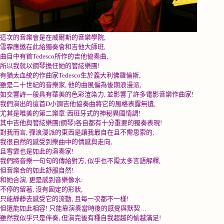
這次的音樂會是在威爾斯的音樂學院
,
雪霏應邀在此給獨奏會和吉他大師班
,
曲目中有首
Tedesco
所作的吉他協奏曲
,
所以我就以鋼琴擔任她的管絃樂團
!
有猶太血統的作曲家
Tedesco
生於義大利佛羅倫斯
,
雖是二十世紀的音樂家
,
他的曲風偏為後期浪漫派
,
如交響詩一般具有華美的色彩渲染力
,
並影響了許多電影音樂作曲家
!
我們演出的這首
D
小調吉他協奏曲將它的風格表露無遺
,
尤其是唯美的第二樂章
:
西班牙式的神秘異國情調
!
其中吉他與管絃樂團
(
鋼琴
)
各自都有十分重要的獨奏表現
!
對我而言
,
彈浪漫派的東西是讓我最自在且不需思索的
,
我很自然的感受到樂曲中的情感與走向
,
且雪霏也是如此的演奏家
!
我們將音樂一句句的傳給對方
,
似乎也不需太多言語解釋
,
但音樂合的如此舒服自然
!
和她合演
,
更是感到音樂像水
:
不停的留著
,
沒有固定的形狀
,
只能靜靜去感受它的流動
,
且每一次都不一樣
!
但還能如此相容
!
只能靠演奏當時後的感覺與默契
…
雖然我似乎只是伴奏
,
但演完後有種自我超越的愉越滿足
!