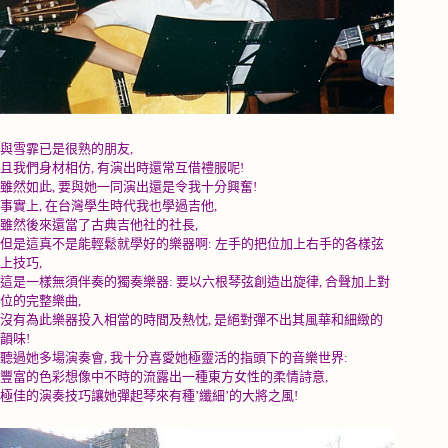
與雪霏已是很熟的朋友
,
且我們身材相仿
,
有演出時還常互借禮服呢
!
雖然如此
,
要與她一同演出還是令我十分興奮
!
事實上
,
在台灣學生時代我也學過吉他
,
雖然後來還當了古典吉他社的社長
,
但是這真不是能輕鬆就學好的樂器啊
:
左手的把位加上右手的各樣弦
上技巧
,
這是一樣無須伴奏的獨奏樂器
:
要以六根琴弦創造出旋律
,
合聲加上對
位的完整樂曲
,
沒有為此樂器投入相當的時間及熱忱
,
是絕對彈不出其風華和細緻的
韻味
!
聽過她多場演奏會
,
我十分喜愛她極靈活的指頭下的音樂世界
:
豐富的色彩想像中不時的流露出一種東方女性的柔情詩意
,
極佳的演奏技巧讓她彈起琴來有種
’
纖細
’
的大將之風
!