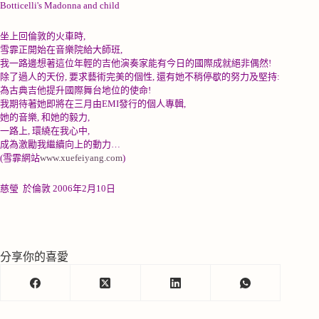
Botticelli's Madonna and child
坐上回倫敦的火車時
,
雪霏正開始在音樂院給大師班
,
我一路邊想著這位年輕的吉他演奏家能有今日的國際成就絕非偶然
!
除了過人的天份
,
要求藝術完美的個性
,
還有她不稍停歇的努力及堅持
:
為古典吉他提升國際舞台地位的使命
!
我期待著她即將在三月由
EMI
發行的個人專輯
,
她的音樂
,
和她的毅力
,
一路上
,
環繞在我心中
,
成為激勵我繼續向上的動力
…
(雪霏網站
www.xuefeiyang.com
)
慈瑩
於倫敦
2006
年
2
月
10
日
分享你的喜愛