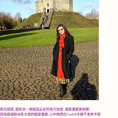
逛完城堡
,
還有另一個每回必走的地方就是
:
國家畫廊美術館
!
因為逛過歐洲各大城的國家畫廊
,
心中暗想在
Cardiff
大概不會有令我