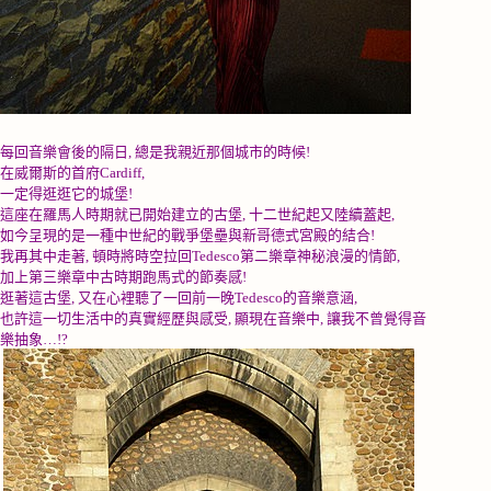
每回音樂會後的隔日
,
總是我親近那個城市的時候
!
在威爾斯的首府
Cardiff,
一定得逛逛它的城堡
!
這座在羅馬人時期就已開始建立的古堡
,
十二世紀起又陸續蓋起
,
如今呈現的是一種中世紀的戰爭堡壘與新哥德式宮殿的結合
!
我再其中走著
,
頓時將時空拉回
Tedesco
第二樂章神秘浪漫的情節
,
加上第三樂章中古時期跑馬式的節奏感
!
逛著這古堡
,
又在心裡聽了一回前一晚
Tedesco
的音樂意涵
,
也許這一切生活中的真實經歷與感受
,
顯現在音樂中
,
讓我不曾覺得音
樂抽象
…!?