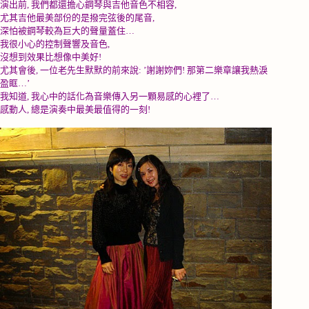
演出前
,
我們都還擔心鋼琴與吉他音色不相容
,
尤其吉他最美部份的是撥完弦後的尾音
,
深怕被鋼琴較為巨大的聲量蓋住
…
我很小心的控制聲響及音色
,
沒想到效果比想像中美好
!
尤其會後
,
一位老先生默默的前來說
: ’
謝謝妳們
!
那第二樂章讓我熱淚
盈眶
…’
我知道
,
我心中的話化為音樂傳入另一顆易感的心裡了
…
感動人
,
總是演奏中最美最值得的一刻
!