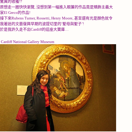
驚異的收穫
!?
原想走一圈快快瀏覽
,
沒想到第一幅進入眼簾的作品竟是矯飾主義大
家
El Greco
的作品
!
接下來
Rubens Turner, Rossetti, Henry Moore,
甚至還有光是顏色就令
我著迷的文藝復興早期的波提切里的
’
聖母與聖子
’!
於是我許久走不出
Cardiff
的這座大寶庫
…
Cardiff National Gallery Museum