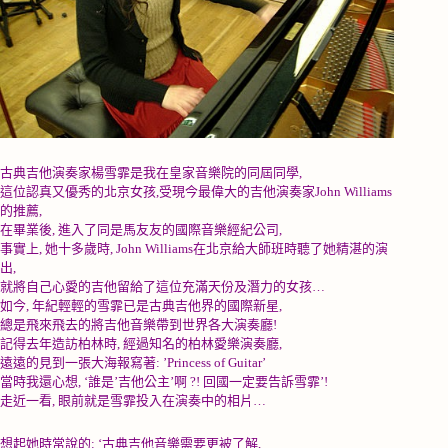
古典吉他演奏家楊雪霏是我在皇家音樂院的同屆同學
,
這位認真又優秀的北京女孩
,
受現今最偉大的吉他演奏家
John Williams
的推薦
,
在畢業後
,
進入了同是馬友友的國際音樂經紀公司
,
事實上
,
她十多歲時
, John Williams
在北京給大師班時聽了她精湛的演
出
,
就將自己心愛的吉他留給了這位充滿天份及潛力的女孩
…
如今
,
年紀輕輕的雪霏已是古典吉他界的國際新星
,
總是飛來飛去的將吉他音樂帶到世界各大演奏廳
!
記得去年造訪柏林時
,
經過知名的柏林愛樂演奏廳
,
遠遠的見到一張大海報寫著
: ’Princess of Guitar’
當時我還心想
, ‘
誰是
’
吉他公主
’
啊
?!
回國一定要告訴雪霏
’!
走近一看
,
眼前就是雪霏投入在演奏中的相片
…
想起她時常說的
: ‘
古典吉他音樂需要更被了解
,