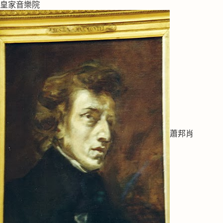
皇家音樂院
蕭邦肖