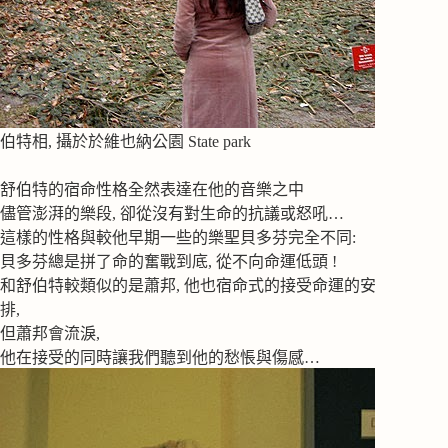
伯特相, 攝於於維也納公園 State park
舒伯特的宿命性格全然表達在他的音樂之中
儘管澎湃的樂段, 卻從沒有對生命的抗議或怒吼…
這樣的性格與較他早期一些的樂聖貝多芬完全不同:
貝多芬總是拼了命的奮戰到底, 從不向命運低頭 !
和舒伯特較類似的是蕭邦, 他也宿命式的接受命運的安
排,
但蕭邦會流淚,
他在接受的同時讓我們聽到他的愁悵與傷感…