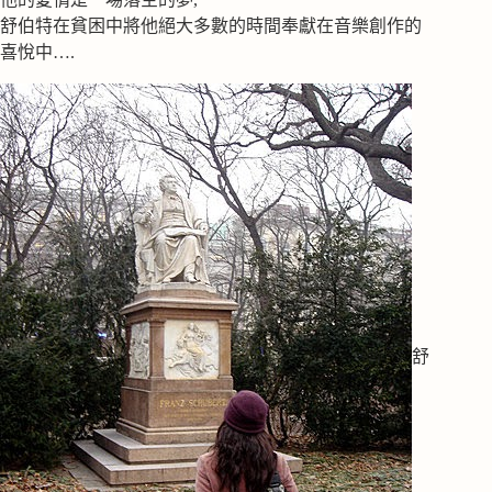
舒伯特在貧困中將他絕大多數的時間奉獻在音樂創作的
喜悅中….
舒