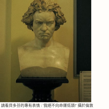
請看貝多芬的專有表情 : '我絕不向命運低頭!' 攝於倫敦