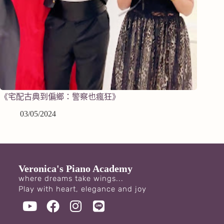
《宅配古典到偏鄉：警察也瘋狂》
03/05/2024
Veronica's Piano Academy
where dreams take wings...
Play with heart, elegance and joy