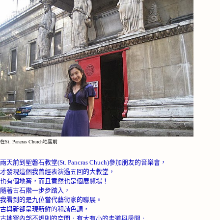
在St. Pancras Church地窖前
兩天前到聖磐石教堂
(St. Pancras Chuch)
參加朋友的音樂會，
才發現這個我曾經表演過五回的大教堂，
也有個地窖，而且竟然也是個展覽場！
隨著古石階一步步踏入，
我看到的是九位當代藝術家的聯展。
古與新卻呈現新鮮的和諧色調，
古地窖內部不規則的空間﹔有大有小的走道與房間﹔