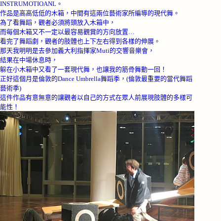
INSTRUMOTIOANL
。
作品是高高低低的木箱，中間有這兩位藝術家所編導的現代舞。
為了看舞蹈，觀者必須將頭放入木箱中，
而每個木箱又不一定以最容易觀賞的方向放置…
看完了舞蹈劇，觀者的肢體也上下左右得到各樣的伸展。
那天我明明是去參加義大利指揮家
Muti
的交響音樂會，
結果在中場休息時，
躲在小木箱中又看了一套現代舞，也讓我的筋骨舞動一回！
正好這個月是倫敦的
Dance Umbrella
舞蹈季，
(
倫敦最重要的當代舞蹈
藝術季
)
這件作品有意無意的讓觀者以自己的方式在眾人前展現肢體的多樣可
能性！