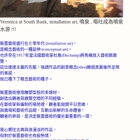
Veronica at South Bank, installation art, 噴泉 , 嘔吐成為噴泉
水源 !!!
裝置藝術盛行在七零年代
(installation art)
，
是概念藝術的一種延伸
(conceptual art)
。
也許早在
1917
年當法國藝術家杜象
(Duchamp)
將馬桶放入藝術館展
覽，
這位達達主義的先驅，強調作品的創意概念
(idea)
勝過其最後所呈現
的美感，
就已種下了概念藝術的種子。
裝置藝術使用雕塑型態的多媒材，
創造出觀者與展覽空間的不同經驗。
在藝術家新編制的場地裡，觀者能拋開平日思維，
與展場和藝術作品間，互動出新鮮的生命體會
!
觀者的參與，是決定裝置藝術的優劣最重要的一環
!
我心嚮往古典與浪漫派的作品，
但對於裝置藝術也有股熱情
!