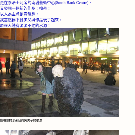
走在泰晤士河旁的南堤藝術中心
(South Bank Centre)
，
又發現一個新的作品︰噴泉！
以人為主體創意發想，
我當然停下腳步又與作品玩了起來，
原來人體有源源不絕的水源！
這噴泉的水來自痛哭男子的眼淚