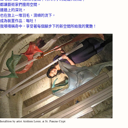
都讓藝術家們擅用空間，
連牆上的深坑，
也在放上一堆羽毛，滑順的流下，
成為裝置作品︰嘔吐！
我嘖嘖稱奇中，享受著每個腳步下的新空間所給我的驚艷！
Installtion by artist Aishleen Lester, at St. Pancras Crypt