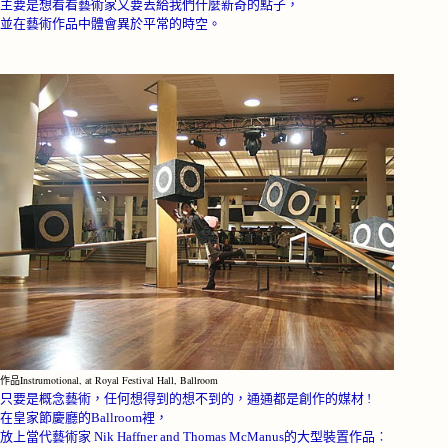
主要是想看看藝術家又要丟給我們什麼新奇的點子，
並在藝術作品中體會異於平常的時空。
作品Instrumotional, at Royal Festival Hall, Ballroom
只要是概念藝術，任何想得到的想不到的，通通都是創作的媒材
!
在皇家節慶廳的
Ballroom
裡，
放上當代藝術家
Nik Haffner and Thomas McManus
的大型裝置作品︰