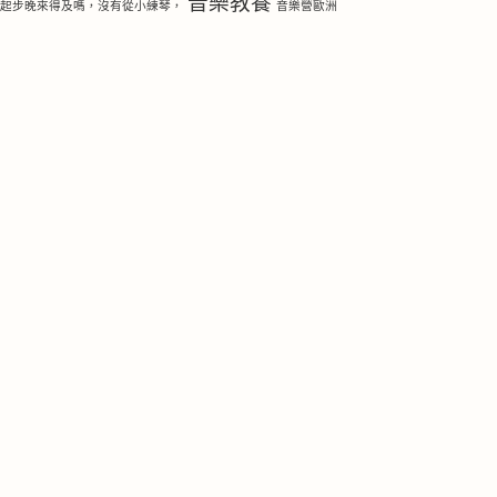
音樂教養
琴起步晚來得及嗎，沒有從小練琴，
音樂營歐洲