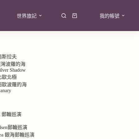
世界旅記
我的帳號
 南斯拉夫
7峽灣波羅的海
ilver Shadow
 北歐北極
9 西歐波羅的海
anary
rd 郵輪巡演
e
 Olsen郵輪巡演
ersea 銀海郵輪巡演