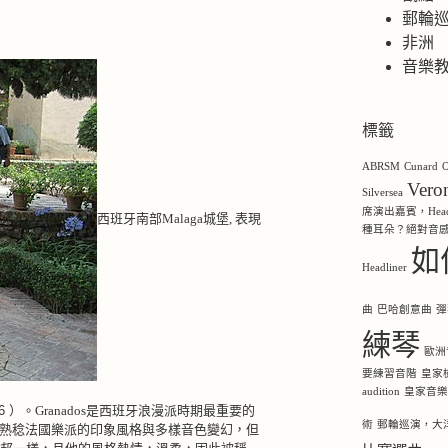
郵輪
非洲
音樂
標籤
ABRSM
Cunard
O
Ver
Silversea
席演出嘉賓，Headl
西班牙南部Malaga城堡, 表現
種耳朵？絕對音
如
Headliner
曲
巴哈創意曲
彈
練琴
歐洲
要練習音階
皇家
audition
皇家音
16
）。
Granados
是西班牙浪漫派時期最重要的
術
郵輪巡演，大洋洲，
熟稔法國樂派的印象風格與多樣音色變幻，但