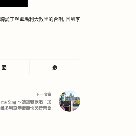
台南聽愛丁堡聖瑪利大教堂的合唱, 回到家
下一
文章
e me Sing ～請讓我歌唱：加
大維多利亞港街頭快閃音樂會