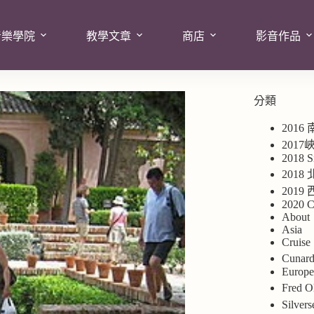
音樂學院
教學文章
商店
影音作品
分類
2016
201
2018 S
2018
201
2020 C
About
Asia
Cruise
Cuna
Europ
Fred
Silv