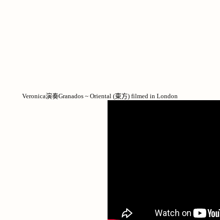
Veronica演奏Granados ~ Oriental (東方) filmed in London