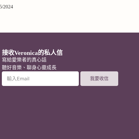
5/2024
接收Veronica的私人信
寫給愛樂者的真心話
聽好音樂、聊身心靈成長
我要收信
A
l
t
e
r
n
a
t
i