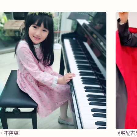
。不陪練
《宅配古