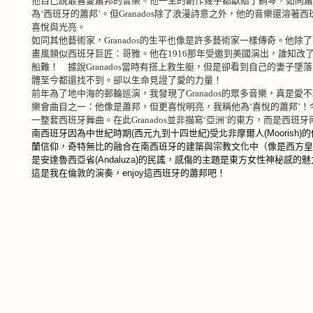
他自己說最喜愛蕭邦的音樂。他一生的創作幾乎都獻給了鋼琴，如同蕭
為
‘
西班牙的蕭邦
’
。但
Granados
除了浪漫詩意之外，他的音樂還溶著西
喜悅與光亮。
如同其他藝術家，
Granados
的生平也像是許多藝術家一樣傳奇。他除了
畫風類似西班牙巨匠：哥雅。他在
1916
那年受邀到美國演出，誰知改
船難！ 據說
Granados
當時有搭上救生艇，但是卻看到自己的妻子墜落
體至今都還找不到。卻以生命見證了愛的力量！
前年為了地中海的郵輪巡演，我發現了
Granados
的眾多音樂，真是愛不
樂會曲目之一：他像是蕭邦，但更喜悅明亮，我稱他為‘喜悅的蕭邦’！
一整套西班牙舞曲。在此
Granados
並非描寫
‘
亞洲
’
的東方，而是西班牙
南西班牙因為中世紀時期
(
西元九到十四世紀
)
受北非摩爾人
(Moorish)
的
蘭信仰，奇特無比的融合在南西班牙的建築與宗教文化中（像是西方
是安達魯西亞省
(Andaluza)
的民謠，感傷的主題是東方女性神秘感的魅
這是我在倫敦的演奏，
enjoy
這西班牙的蕭邦吧！