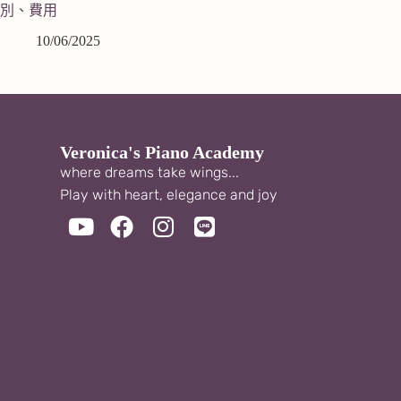
別、費用
10/06/2025
Veronica's Piano Academy
where dreams take wings...
Play with heart, elegance and joy