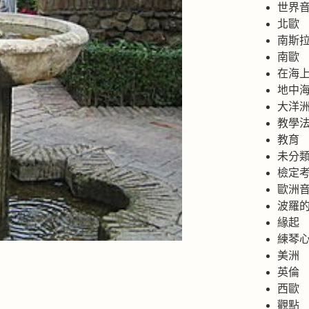
世界
北歐
南斯
南歐
在海
地中
大洋
教學
教育
未分
檢定
歐洲
波羅
緣起
練琴
美洲
英倫
西歐
觀點