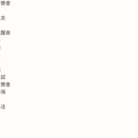
音樂會
拉夫
上醒來
海
洲
法
類
考試
音樂會
的海
心法