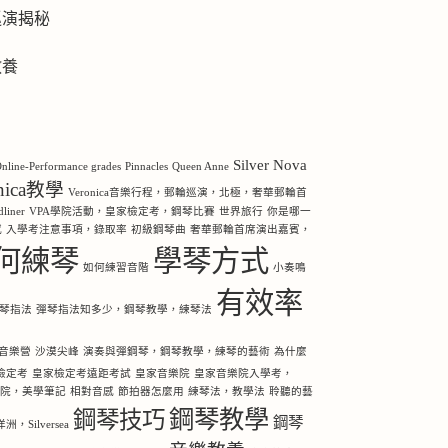
巡演揭秘
教養
Silver Nova
nline-Performance grades
Pinnacles
Queen Anne
onica教學
Veronica音樂行程，郵輪巡演，北極，奢華郵輪首
iner
VPA學院活動，皇家檢定考，鋼琴比賽
世界旅行
你是哪一
感
入學考注意事項，錄取率
初級鋼琴曲
奢華郵輪首席演出嘉賓，
何練琴
學琴方式
如何練習音階
小奏鳴
有效率
琴指法
彈琴指法知多少，鋼琴教學，練琴法
音樂營
沙漠尖峰
演奏與彈鋼琴，鋼琴教學，練琴的藝術
為什麼
檢定考
皇家檢定考遠距考試
皇家音樂院
皇家音樂院入學考，
樂院，美學筆記
相對音感
節拍器怎麼用
練琴法，教學法
聆聽的藝
鋼琴教學
鋼琴技巧
鋼琴
Silversea