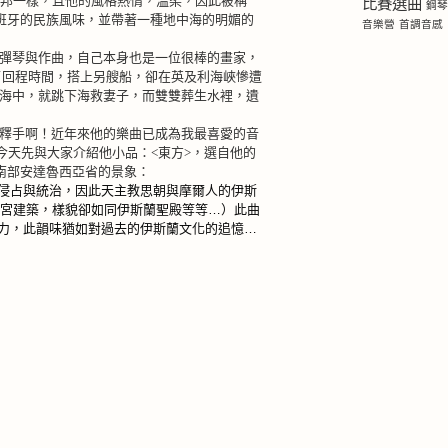
邦一樣，且他的風格熱情，溫柔，因此被稱
比賽選曲
鋼
班牙的民族風味，並帶著一種地中海的明媚的
音樂營
首調音感
彈琴與作曲，自己本身也是一位很棒的畫家，
了回程時間，搭上另艘船，卻在英及利海峽慘遭
海中，就跳下海救妻子，而雙雙葬生水裡，遺
釋手啊！近年來他的樂曲已成為我最喜愛的音
今天先與大家介紹他小品：
<
東方
>
，選自他的
南部安達魯西亞省的景象：
侵占與統治，因此天主教思朝與摩爾人的伊斯
皇宮建築，樣貌卻如同伊斯蘭聖殿等等
…
）此曲
力，此韻味猶如對過去的伊斯蘭文化的追憶
…