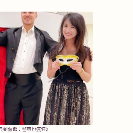
典到偏鄉：警察也瘋狂》