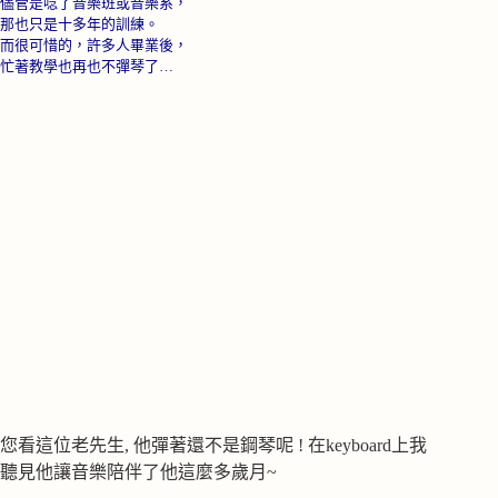
儘管是唸了音樂班或音樂系，
那也只是十多年的訓練。
而很可惜的，許多人畢業後，
忙著教學也再也不彈琴了…
您看這位老先生, 他彈著還不是鋼琴呢 ! 在keyboard上我
聽見他讓音樂陪伴了他這麼多歲月~