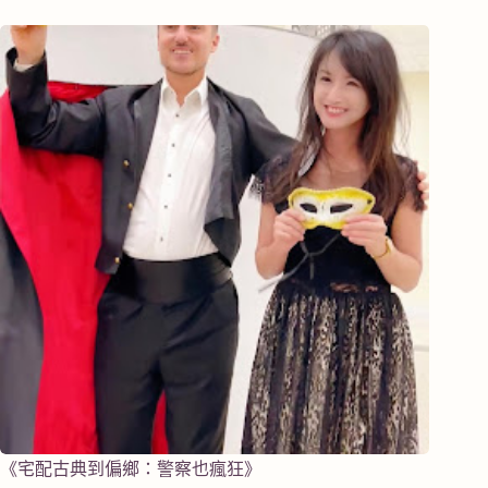
《宅配古典到偏鄉：警察也瘋狂》