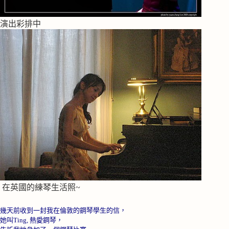
演出彩排中
在英國的練琴生活照~
幾天前收到一封我在倫敦的鋼琴學生的信，
她叫
Ting,
熱愛鋼琴，