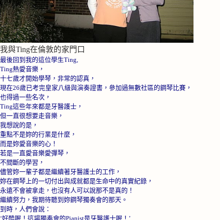
我與Ting在倫敦的家門口
最後回到我的這位學生
Ting,
Ting
熱愛音樂，
十七歲才開始學琴，非常的認真，
現在
26
歲已考完皇家八級與演奏證書，參加過無數社區的鋼琴比賽，
也得過一些名次，
Ting
這些年來都是牙醫護士，
但一直很想要走音樂，
我想說的是，
重點不是妳的行業是什麼，
而是妳愛音樂的心！
若是一直愛音樂愛彈琴，
不間斷的學習，
儘管妳一輩子都是繼續著牙醫護士的工作，
妳在鋼琴上的一切付出與成就都是生命中的真實紀錄，
永遠不會被拿走，也沒有人可以說那不是真的！
繼續努力，我期待聽到妳鋼琴獨奏會的那天。
到時，人們會說：
‘好酷喔！這場獨奏會的
Pianist
是牙醫護士喔！’