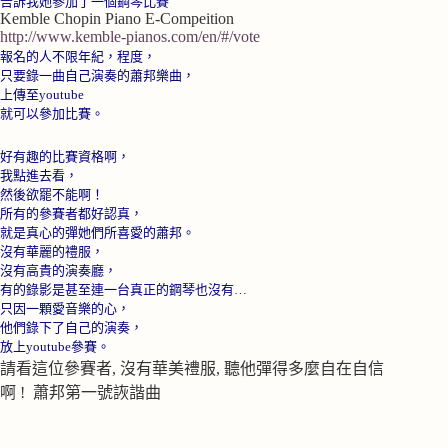
告訴我她參加了一個鋼琴比賽
Kemble Chopin Piano E-Compeition
http://www.kemble-pianos.com/en/#/vote
報名的人不限年紀，程度，
只要錄一曲自己演奏的蕭邦樂曲，
上傳至
youtube
就可以參加比賽。
好有趣的比賽資格啊，
我點進去看，
然後欲罷不能啊！
所有的參賽者都好認真，
就是真心的彈她們所喜愛的蕭邦。
沒有華麗的禮服，
沒有高貴的演奏廳，
有的錄影是甚至連一台真正的鋼琴也沒有…
只因一顆愛音樂的心，
他們錄下了自己的演奏，
放上
youtube
參賽。
請看這位參賽者, 沒有華美禮服, 聽他彈得多麼自在自信
啊 ! 蕭邦第一號詼諧曲