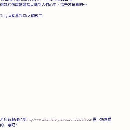
讓妳的情感透過指尖傳到人們心中，這些才是真的～
Ting演奏蕭邦Db大調夜曲
若您有興趣也到
http://www.kemble-pianos.com/en/#/vote
投下您喜愛
的一票吧 !