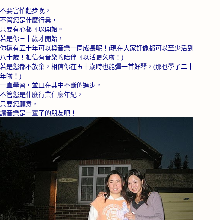
不要害怕起步晚，
不管您是什麼行業，
只要有心都可以開始。
若是你三十歲才開始，
你還有五十年可以與音樂一同成長呢！
(
現在大家好像都可以至少活到
八十歲！相信有音樂的陪伴可以活更久啦！
)
若是您都不放棄，相信你在五十歲時也能彈一首好琴，
(
那也學了二十
年啦！
)
一直學習，並且在其中不斷的進步，
不管您是什麼行業什麼年紀，
只要您願意，
讓音樂是一輩子的朋友吧！