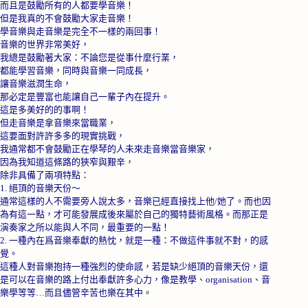
而且是鼓勵所有的人都要學音樂！
但是我真的不會鼓勵大家走音樂！
學音樂與走音樂是完全不一樣的兩回事！
音樂的世界非常美好，
我總是鼓勵著大家：不論您是從事什麼行業，
都能學習音樂，同時與音樂一同成長，
讓音樂滋潤生命，
那必定是豐富也能讓自己一輩子內在提升。
這是多美好的的事啊！
但走音樂是拿音樂來當職業，
這要面對許許多多的現實挑戰，
我通常都不會鼓勵正在學琴的人未來走音樂當音樂家，
因為我知道這條路的狹窄與艱辛，
除非具備了兩項特點：
1.
絕頂的音樂天份～
通常這樣的人不需要旁人說太多，音樂已經直接找上他
/
她了。而也因
為有這一點，才可能發展成後來屬於自己的獨特藝術風格。而那正是
演奏家之所以能與人不同，最重要的一點！
2.
一種內在爲音樂奉獻的熱忱，就是一種：不做這件事就不對，的感
覺。
這種人對音樂抱持一種強烈的使命感，若是缺少絕頂的音樂天份，還
是可以在音樂的路上付出奉獻許多心力，像是教學、
organisation
、音
樂學等等…而且儘管辛苦也樂在其中。