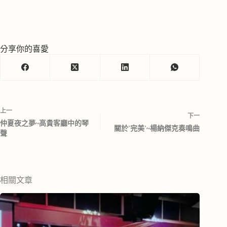
分享你的喜愛
上一
下一
仲夏夜之夢~高貴客廳中的琴
關於'完美'~楊納傑克奏鳴曲
聲
相關文章