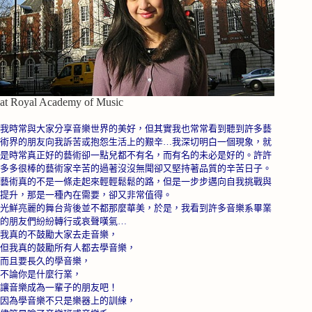
at Royal Academy of Music
我時常與大家分享音樂世界的美好，但其實我也常常看到聽到許多藝
術界的朋友向我訴苦或抱怨生活上的艱辛…我深切明白一個現象，就
是時常真正好的藝術卻一點兒都不有名，而有名的未必是好的。許許
多多很棒的藝術家辛苦的過著沒沒無聞卻又堅持著品質的辛苦日子。
藝術真的不是一條走起來輕輕鬆鬆的路，但是一步步邁向自我挑戰與
提升，那是一種內在需要，卻又非常值得。
光鮮亮麗的舞台背後並不都那麼華美，於是，我看到許多音樂系畢業
的朋友們紛紛轉行或哀聲嘆氣…
我真的不鼓勵大家去走音樂，
但我真的鼓勵所有人都去學音樂，
而且要長久的學音樂，
不論你是什麼行業，
讓音樂成為一輩子的朋友吧！
因為學音樂不只是樂器上的訓練，