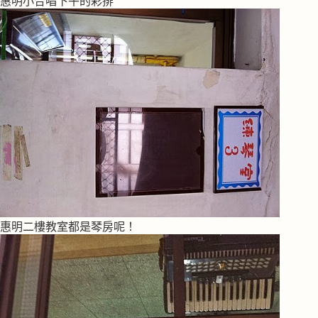
惠明小合唱下午的彩排
惠明二樓教室都是琴房呢！