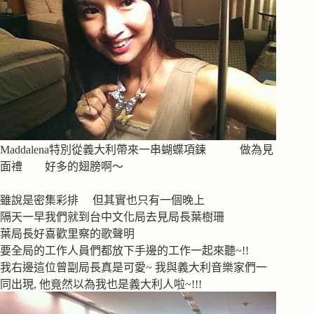
Maddalena特別從義大利帶來一串蝴蝶項鍊 做為見
面禮 好多的翅膀啊～
雖說是密集彩排 但其實也只有一個晚上
隔天一早我們就到台中文化局去見局長葉樹珊
葉局長好喜歡里察的歌聲明
要全局的工作人員們都放下手邊的工作一起來聽~!!
我右邊這位曾副局長真是可愛~ 我與義大利音樂家們一
同出現, 他竟然以為我也是義大利人啦~!!!