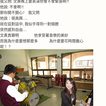
我又問: 文貴晚上要表演你會不會緊張啊?!
他說: 不會啊?!
那你開不開心? 我又問
他說：很高興….
就在這對話中, 我似乎得到一對翅膀
突然感到自由…
文貴真聰明 他享受著音樂的美好
而我為什麼要想那麼多 為什麼要花時間擔心
呢！？