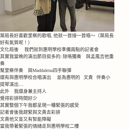
葉局長好喜歡里察的歌唱, 他就一首接一首唱～（葉局長
好有氣質呢！）
文化局後 我們就到惠明學校準備兩點的記者會
其實我當晚的演出節目挺多的: 除咯獨奏 與孟風吉他重
奏
幫里察伴奏 與Maddalena四手聯彈
還有與惠明學校合唱演出 並為惠明的 文貴 伴奏小
提琴演出…
此外 我還身兼主持人
覺得彩排時間好少
其實整個下午我都呈現一種緊張的感受
記者會後我趕緊與文貴去彩排
文貴他又盲又有智能障礙
當我帶著緊張的情緒走到惠明學校二樓