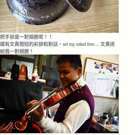
把手就是一對翅膀呢！！
還有文貴簡短的彩排和對話，set my mind free… 文貴送
給我一對翅膀！