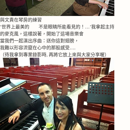
與文貴在琴房的練習
’世界上最美的 不是眼睛所能看見的！…’我拿起主持
的麥克風，這樣說著，開始了這場音樂會
當我們一起演出序曲：送你這對翅膀，
我難以形容流竄在心中的那股感受….
（待我拿到專業錄影時, 再將它放上來與大家分享喔）