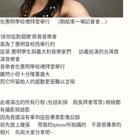
在惠明學校禮拜堂舉行 （剛結束一場記者會…）
'送你這對翅膀'慈善音樂會
是為了惠明盲校而舉行的
這是 惠明學生與義大利音樂家們 訪義巡演的台灣首
演音樂會
音樂會在惠明學校禮拜堂舉行
雖然小但十分隆重盛大
而它所留給人的感動更是難以言喻
此場演出的所有行程 (包括彩排 局長拜會等等) 統統都
有攝影與錄影
因為我還沒有拿到這些專業影像記錄
就先放上幾張 用我的Iphone所拍攝的 不是很專業的
相片 先與大家分享吧~