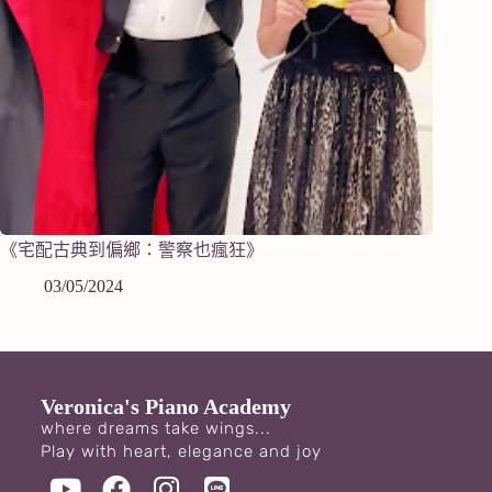
《宅配古典到偏鄉：警察也瘋狂》
03/05/2024
Veronica's Piano Academy
where dreams take wings...
Play with heart, elegance and joy