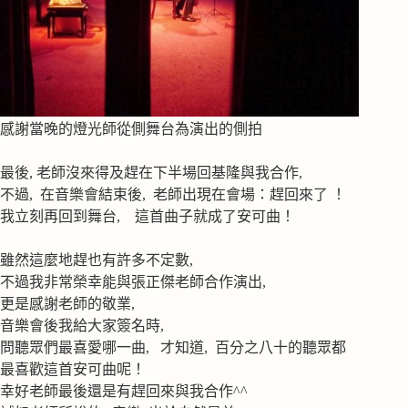
感謝當晚的燈光師從側舞台為演出的側拍
最後, 老師沒來得及趕在下半場回基隆與我合作,
不過, 在音樂會結束後, 老師出現在會場：趕回來了 ！
我立刻再回到舞台, 這首曲子就成了安可曲！
雖然這麼地趕也有許多不定數,
不過我非常榮幸能與張正傑老師合作演出,
更是感謝老師的敬業,
音樂會後我給大家簽名時,
問聽眾們最喜愛哪一曲, 才知道, 百分之八十的聽眾都
最喜歡這首安可曲呢！
幸好老師最後還是有趕回來與我合作^^