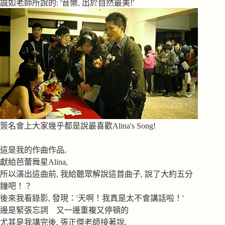
誠如老師所說的: '音樂, 出於自然最美!'
簽名會上大家幾乎都是說最喜歡Alina's Song!
這是我的作曲作品,
獻給芭蕾舞星Alina,
所以演出這曲前, 我給聽眾解說這首曲子, 說了大約五分
鐘吧！？
後來我看錄影, 發現：'天啊！我真是太不會講話啦！'
邊是緊張忘詞 又一邊重複又停頓的
尤其是我講完後, 張正傑老師接著說,