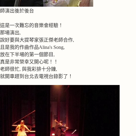
師演出後於後台
這是一次難忘的音樂會經驗！
那場演出,
說好要與大提琴家張正傑老師合作,
且是我的作曲作品Alina's Song,
放在下半場的第一個節目,
真是非常榮幸又開心呢！！
老師很忙, 與我彩排十分鐘,
就開車趕到台北去電視台錄影了！