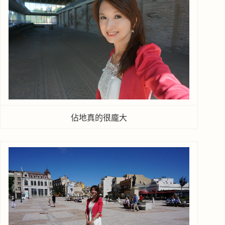
佔地真的很龐大