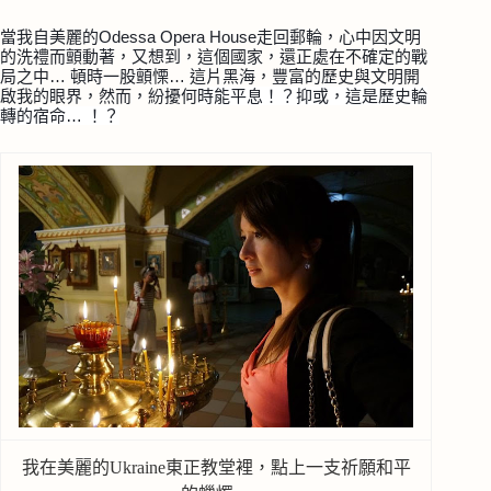
當我自美麗的Odessa Opera House走回郵輪，心中因文明
的洗禮而顫動著，又想到，這個國家，還正處在不確定的戰
局之中… 頓時一股顫慄…
這片黑海，豐富的歷史與文明開
時能平息！？抑或，這是歷史輪
啟我的眼界，然而，紛擾何
轉的宿命… ！？
我在美麗的Ukraine東正教堂裡，點上一支祈願和平