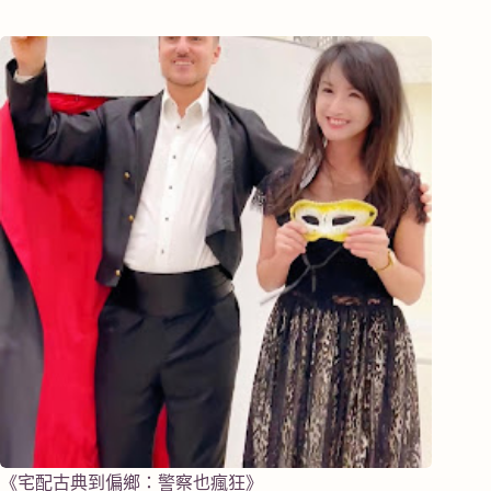
《宅配古典到偏鄉：警察也瘋狂》