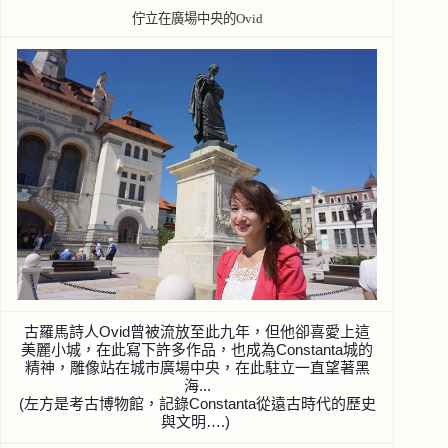
佇立在廣場中央的Ovid
古羅馬詩人Ovid曾被流放至此九年，但他卻喜愛上這
美
麗小城，在此寫下許多作品，也成為Constanta城
的
精神，雕像站在城市廣場中央，在此駐立一直望著黑
海.
..
(左方是考古博物館，記錄Constanta從遠古時代
的歷史
與文明….)