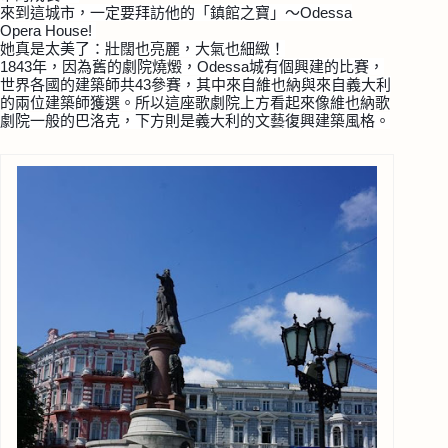
來到這城市，一定要拜訪他的「鎮館之寶」～Odessa
Opera House!
她真是太美了：壯闊也亮麗，大氣也細緻！
1843年，因為舊的劇院燒燬，Odessa城有個興建
的比賽，
世界各國的建築師共43參賽，其中來自維也納與
來自義大利
的兩位建築師獲選。所以這座歌劇院上方看起來
像維也納歌
劇院一般的巴洛克，下方則是義大利的文藝復興
建築風格。