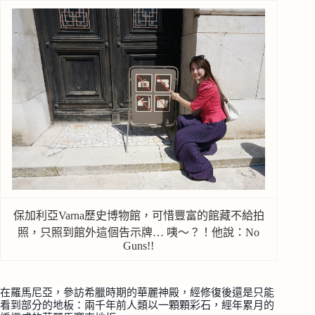
保加利亞Varna歷史博物館，可惜豐富的館藏不給拍
照，只照到館外這個告示牌… 咦～？！他說：No
Guns!!
在羅馬尼亞，參訪希臘時期的華麗神殿，經修復後還是只能
看到部分的地板：兩千年前人類以一顆顆彩石，經年累月的