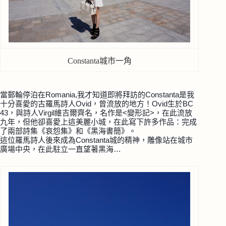
Constanta城市一角
當郵輪停泊在Romania,我才知道即將拜訪的Con
stanta是我
十分喜愛的古羅馬詩人Ovid，曾流放
的地方！Ovid生於BC
43，與詩人Virgil維吉爾齊名，名作是<變形記>，在此流放
九
年，但他卻喜愛上這美麗小城，在此寫下許多作品：完成
了
兩部詩集《哀怨集》和《黑海書簡》。
這位羅馬詩人後來成為Constanta城的精神，雕像
站在城市
廣場中央，在此駐立一直望著黑海…