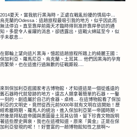
2014夏天，當我航行黑海時，正處在
戰亂紛擾的情局中
…
烏克蘭的Odessa：這趟旅程最吸引我的地方，似乎因此而
無法停泊。直至靠岸前兩天才臨時得到准許靠岸參訪的通
知，多麼令人雀躍的消息，卻透露出，這戰火綿延至今，似
乎未歇息…
在郵輪上望向這片黑海，憶起這趟旅程所踏上的綺麗王國：
保加利亞、羅馬尼亞、烏克蘭、土耳其… 他們因黑海的孕育
而繁榮，也在這進行過無數的征戰廝殺.
…
來到保加利亞逛國家考古博物館，才知道這是一個從遙遠的
舊石器時代就發跡的地方。遠古人類拿著簡單的石器，一鑿
一刻的，創造屬於自己的食器、桌椅…
在這博物館看了保加
利亞的文明史，竟然從西元前500
0年就有文明在這開始！歷
經希臘時期、羅馬人的統治，進
入保加利亞第一帝國時期，
然後是拜粘庭帝國與奧圖曼土耳
其佔領，留下珍貴文物說明
著這些歷史興衰，我也在這裡知
道，原來『黃金』正是在保
加利亞發現的呢！！好豐富的一
趟博物館知性之旅啊～