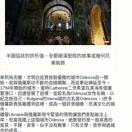
半圓弧狀的拱形強，全都繪滿聖經的故事或幾何花
案裝飾
來到烏克蘭，才明白這貴族般優雅的城市Odessa自一開
始，就與俄羅斯切不斷的血緣關聯…而這牽扯綿延至今。
1794年開始的城市，當時Catherine二世希望
在黑海有個重
要港口，迅速發展了這裡，並起名為Odes
sa(女性名稱，以
紀念她自己。Bulgaria的Va
rna城的古名是Odessos。)許多
俄羅斯貴族搬遷
到這裡，成為一個非常細緻、充滿文化的城
市。
儘管Ukraine與俄羅斯現今緊張的情勢讓我們差點無法上
岸，但當我踏上這個城市Odessa，她散發的是一股高貴的
氣質，平靜、安寧，似乎沒有戰事、只有文學，曾參與過城
市的成長…