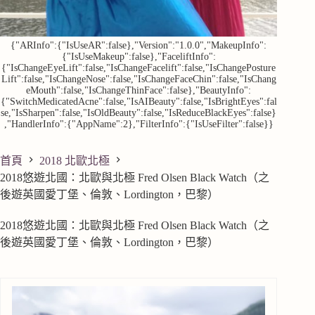
{"ARInfo":{"IsUseAR":false},"Version":"1.0.0","MakeupInfo":
{"IsUseMakeup":false},"FaceliftInfo":
{"IsChangeEyeLift":false,"IsChangeFacelift":false,"IsChangePosture
Lift":false,"IsChangeNose":false,"IsChangeFaceChin":false,"IsChang
eMouth":false,"IsChangeThinFace":false},"BeautyInfo":
{"SwitchMedicatedAcne":false,"IsAIBeauty":false,"IsBrightEyes":fal
se,"IsSharpen":false,"IsOldBeauty":false,"IsReduceBlackEyes":false}
,"HandlerInfo":{"AppName":2},"FilterInfo":{"IsUseFilter":false}}
首頁
2018 北歐北極
2018悠遊北國：北歐與北極 Fred Olsen Black Watch（之
後遊英國愛丁堡、倫敦、Lordington，巴黎）
2018悠遊北國：北歐與北極 Fred Olsen Black Watch（之
後遊英國愛丁堡、倫敦、Lordington，巴黎）