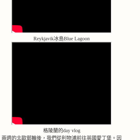
Reykjavik冰島Blue Lagoon
格陵蘭的day vlog
兩週的北歐郵輪後，我們從利物浦前往英國愛丁堡。因