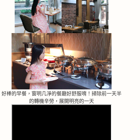
好棒的早餐，窗明几淨的餐廳好舒服唷！掃除前一天半
的轉機辛勞，展開明亮的一天