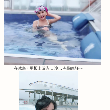
在冰島，甲板上游泳… 冷… 有點瘋狂～