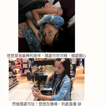
悠悠是我最棒的旅伴，隨處可吃可睡，隨處開心
然後隨處可玩！悠悠在機場，到處直播 😅