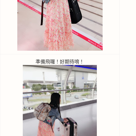
準備飛囉！好期待唷！