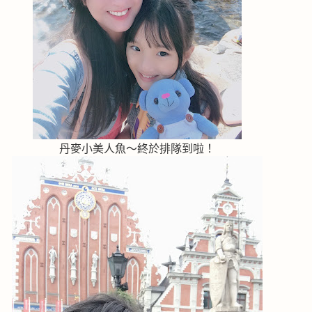
丹麥小美人魚～終於排隊到啦！