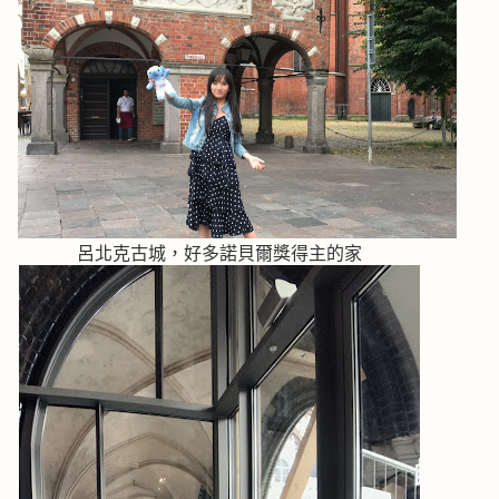
呂北克古城，好多諾貝爾獎得主的家