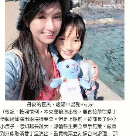
丹麥的夏天，暖陽中感受Hygge
（後記：按照慣例，本來郵輪演出後，要直接前往愛丁
堡藝術節演出兩場獨奏會。但是上船前，背部長了個小
小痘子，怎知越長越大，郵輪醫生完全束手無策，嚴重
到只能取消愛丁堡演出，重買機票立刻返台灣處理… 那