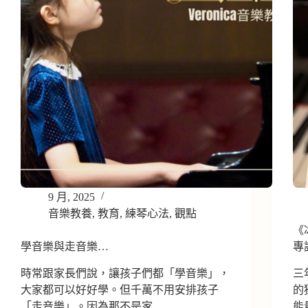
9 月, 2025
音樂教養
,
教育
,
練琴心法
,
觀點
《
學音樂與走音樂…
專
時常跟家長們說，讓孩子們都「學音樂」，
三
大家都可以好好學。但千萬不用安排孩子
的
「走音樂」。因為那不是家…
能