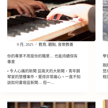
9 月, 2025
教育
,
觀點
,
音樂教養
你的專業不用是你的職業… 也能持續保有
學
專業
剛
• 令人心痛的新聞 這兩天的大新聞，青年鋼
悠
琴家的墜樓事件，覺得非常痛心。一直不知
程
該如何書寫這新聞… 但一…