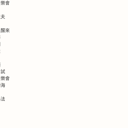
音樂會
拉夫
上醒來
海
洲
法
類
考試
音樂會
的海
心法