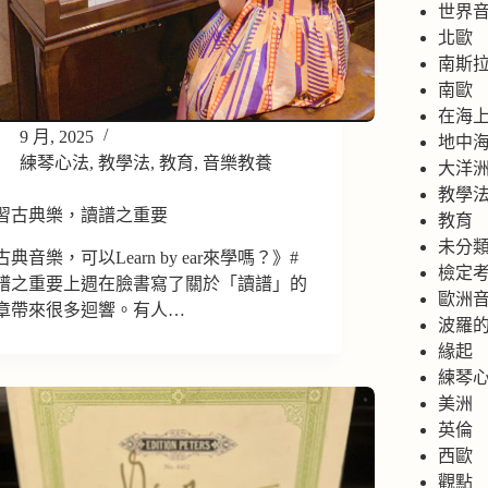
世界
北歐
南斯
南歐
在海
9 月, 2025
地中
練琴心法
,
教學法
,
教育
,
音樂教養
大洋
教學
習古典樂，讀譜之重要
教育
未分
古典音樂，可以Learn by ear來學嗎？》#
檢定
譜之重要上週在臉書寫了關於「讀譜」的
歐洲
章帶來很多迴響。有人…
波羅
緣起
練琴
美洲
英倫
西歐
觀點