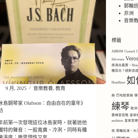
郵輪
非洲
音樂
標籤
ABRSM
Cunard
O
Ver
Silversea
席演出嘉賓，Headl
種耳朵？絕對音
如
Headliner
9 月, 2025
音樂教養
,
教育
曲
巴哈創意曲
彈
冰島鋼琴家 Olafsson：自由自在的童年》
練琴
歐洲
訪
要練習音階
皇家
audition
皇家音
年前第一次發現這位冰島家時，就著迷他
獨特的聲音：一股寬廣、冷洌、同時有種
術
郵輪巡演，大洋洲，
量溫度；樂思理性又充…