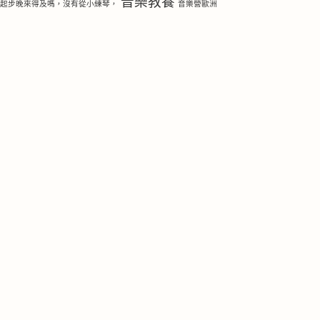
音樂教養
琴起步晚來得及嗎，沒有從小練琴，
音樂營歐洲