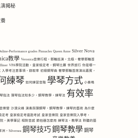
巡演揭秘
教養
Silver Nova
nline-Performance grades
Pinnacles
Queen Anne
onica教學
Veronica音樂行程，郵輪巡演，北極，奢華郵輪首
iner
VPA學院活動，皇家檢定考，鋼琴比賽
世界旅行
你是哪一
感
入學考注意事項，錄取率
初級鋼琴曲
奢華郵輪首席演出嘉賓，
何練琴
學琴方式
如何練習音階
小奏鳴
有效率
琴指法
彈琴指法知多少，鋼琴教學，練琴法
音樂營
沙漠尖峰
演奏與彈鋼琴，鋼琴教學，練琴的藝術
為什麼
檢定考
皇家檢定考遠距考試
皇家音樂院
皇家音樂院入學考，
樂院，美學筆記
相對音感
節拍器怎麼用
練琴法，教學法
聆聽的藝
鋼琴教學
鋼琴技巧
鋼琴
Silversea