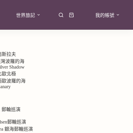
世界旅記
我的帳號
 南斯拉夫
7峽灣波羅的海
ilver Shadow
 北歐北極
9 西歐波羅的海
anary
rd 郵輪巡演
e
 Olsen郵輪巡演
ersea 銀海郵輪巡演