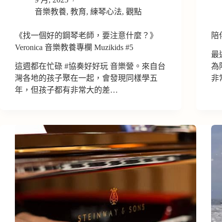
音樂教養
,
教育
,
練琴心法
,
觀點
《找一個好的鋼琴老師，要注意什麼？》
陪
Veronica 音樂教養專欄 Muzikids #5
最
這週都在忙碌 #協奏好好玩 音樂營。來自台
為
灣各地的孩子聚在一起，會發現同樣學五
非
年，但孩子都有非常大的差…