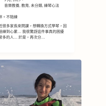
音樂教養
,
教育
,
未分類
,
練琴心法
伴。不陪練
近很多家長來問課，想轉換方式學琴，因
陪練到心累… 我很驚訝這件事真的困擾
常多的人… 於是，再次分…