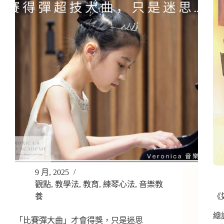
9 月, 2025
觀點
,
教學法
,
教育
,
練琴心法
,
音樂教
養
《
總
「比賽彈大曲」才會得獎，只是迷思