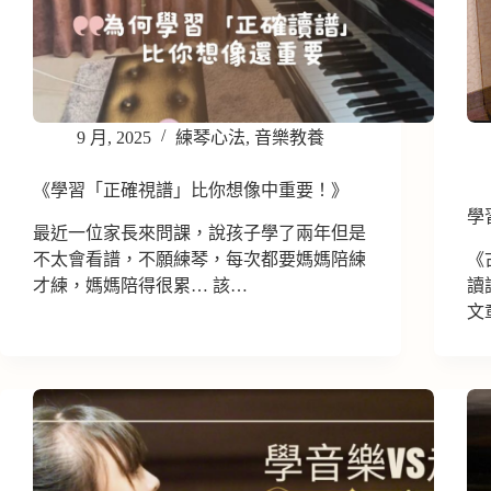
9 月, 2025
練琴心法
,
音樂教養
《學習「正確視譜」比你想像中重要！》
學
最近一位家長來問課，說孩子學了兩年但是
不太會看譜，不願練琴，每次都要媽媽陪練
《
才練，媽媽陪得很累… 該…
讀
文