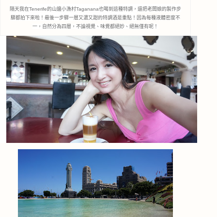
隔天我在Tenerife的山邊小漁村Taganana也喝到這種特調，還把老闆娘的製作步
驟都拍下來啦！最後一步驟
一層又濃又甜的特調酒是重點！
因為每種液體密度不
一，自然分為四層，不論視覺、味覺都絕妙、絕無僅有呢！