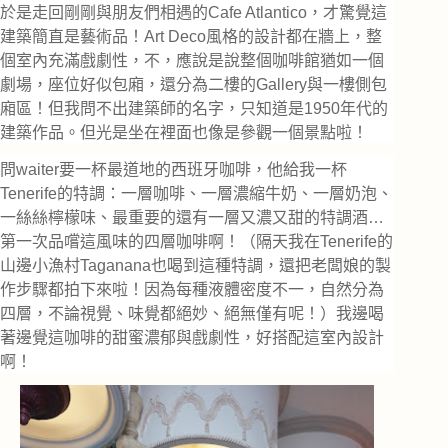
於是走回剛剛與朋友們相遇的Cafe Atlantico，才驚覺這
建築簡直是藝術品！Art Deco風格的設計都在牆上，整
個室內充滿戲劇性，不，應說是說整個咖啡館猶如一個
劇場，座位好似包廂，還分為二樓的Gallery與一樓側包
廂區！但我問不出建築師的名字，只知道是1950年代的
建築作品。但光是坐在裡面也像是參觀一個景點啦！
問waiter要一杯最道地的西班牙咖啡，他給我一杯
Tenerife的特調：一層咖啡、一層濃縮牛奶、一層奶泡、
一絲絲檸檬味、最重要的還有一層又濃又甜的特調酒…
第一次品嚐這風味的四層咖啡啊！（隔天我在Tenerife的
山邊小漁村Taganana也喝到這種特調，還把老闆娘的製
作步驟都拍下來啦！因為每種液體密度不一，自然分為
四層，不論視覺、味覺都絕妙、絕無僅有呢！）我邊喝
著邊覺這咖啡的甜蜜濃郁與戲劇性，好搭配這室內設計
啊！