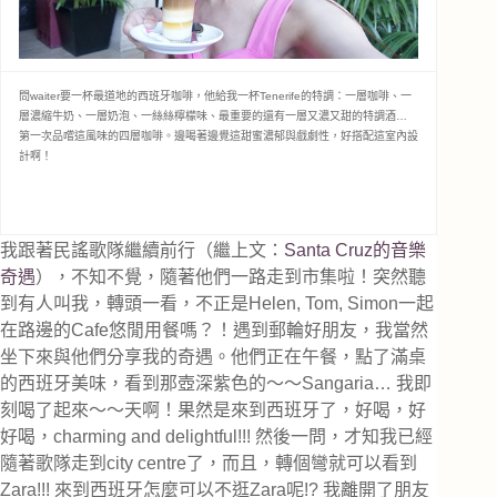
問waiter要一杯最道地的西班牙咖啡，他給我一杯Tenerife的特調：一層咖啡、一
層濃縮牛奶、一層奶泡、一絲絲檸檬味、最重要的還有一層又濃又甜的特調酒…
第一次品嚐這風味的四層咖啡。邊喝著邊覺這甜蜜濃郁與戲劇性，好搭配這室內設
計啊！
我跟著民謠歌隊繼續前行（繼上文：
Santa Cruz的音樂
奇遇
），不知不覺，隨著他們一路走到市集啦！
突然聽
到有人叫我，轉頭一看，不正是Helen, Tom, Simon一起
在路邊的Cafe悠閒用餐嗎？！遇到郵輪好朋友，我當然
坐下來與他們分享我的奇遇。他們正在午餐，點了滿桌
的西班牙美味，看到那壺深紫色的～～Sangaria…
我即
刻喝了起來～～
天啊！果然是來到西班牙了，好喝，好
好喝，charming and delightful!!! 然後一問，才知我已經
隨著歌隊走到city centre了，而且，轉個彎就可以看到
Zara!!! 來到西班牙怎麼可以不逛Zara呢!? 我離開了朋友