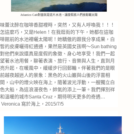
Atlantico Cafe對面就是這片水池，讓度假旅人們放鬆曬太陽
味蕾沈醉在咖啡香甜裡時，突然，又有人呼喚我！！！
怎這麼巧，又是Helen！在我逛街的下午，她都在這咖
啡館前的水池裡曬太陽呢！她驕傲的跟我分享成果，白
皙的皮膚曬得紅通通，果然是英國女孩啊～Sun bathing
對他們來說還真是度假的象徵、身心地享受！我們一起
望著水池用餐，聊著表演、旅行、音樂與人生，直到月
亮升起，在暖風中，緩緩步行回郵輪。伴著我們的是眼
前越夜越迷人的景象：黑色的火山巖與山後的浮雲相
間，山中的燈火映在海上，隨著波光浮動，一艘獨立白
色大船，為這浪漫夜色，帥氣的添上一筆。我們揮別祥
和溫暖的城市Santa Cruz，期待明天更多的奇遇…
Veronica 寫於海上，2015/7/5