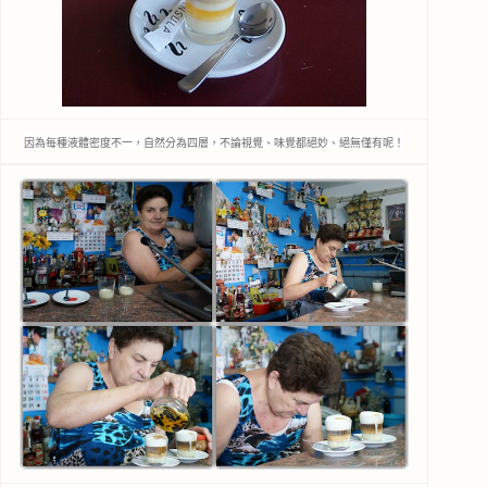
因為每種液體密度不一，自然分為四層，不論視覺、味覺都絕妙、絕無僅有呢！