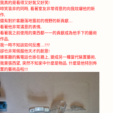
我真的是看得又好氣又好笑!
啼笑皆非的同時, 看著室友非常得意的向我炫燿他的新
作,
還有對於客廳落地窗前的視野的新貢獻…
看著他非常滿意的表情,
看著我之前使用的東西都一一的貢獻成為他手下的藝術
作品,
我一時不知該如何反應…???
卻也非常佩服他天才的創意!
連客廳的舊電話也掛在牆上, 變成另一種當代裝置藝術,
我東張西望, 突然不知家中什麼是物品. 什麼是他特別佈
置的藝術品啦!!!