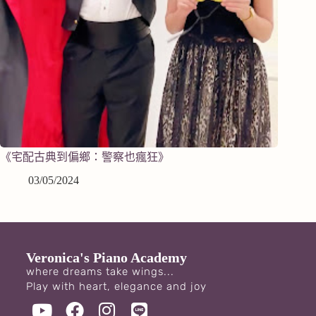
《宅配古典到偏鄉：警察也瘋狂》
03/05/2024
Veronica's Piano Academy
where dreams take wings...
Play with heart, elegance and joy