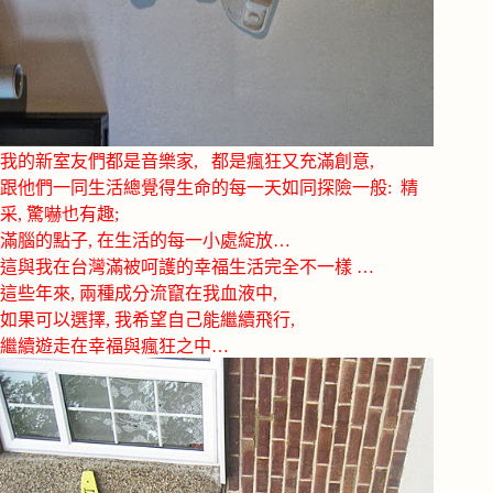
我的新室友們都是音樂家, 都是瘋狂又充滿創意,
跟他們一同生活總覺得生命的每一天如同探險一般: 精
采, 驚嚇也有趣;
滿腦的點子, 在生活的每一小處綻放…
這與我在台灣滿被呵護的幸福生活完全不一樣 …
這些年來, 兩種成分流竄在我血液中,
如果可以選擇, 我希望自己能繼續飛行,
繼續遊走在幸福與瘋狂之中…