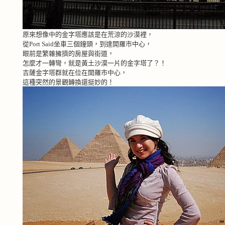
原來想像中的金字塔應該是在荒涼的沙漠裡，
從
Port Said
坐車三個鐘頭，到達開羅市中心，
眼前是繁雜擁擠的房屋與街道，
怎麼才一轉彎，就是黃土沙漠一片的金字塔了？！
吉薩金字塔群就在位在開羅市中心，
這種突然的景觀轉換還挺妙的！