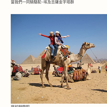
當我們一同騎駱駝~埃及吉薩金字塔群
塔前騎駱駝