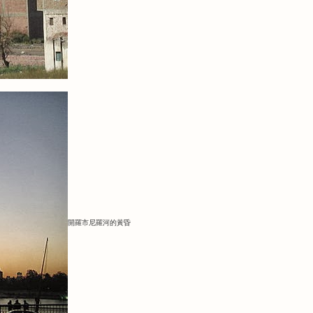
開羅市尼羅河的黃昏