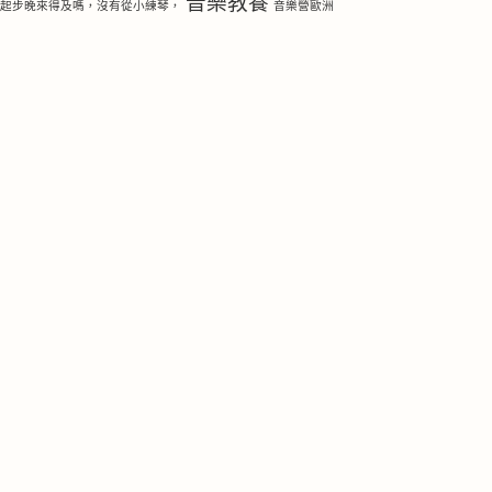
音樂教養
琴起步晚來得及嗎，沒有從小練琴，
音樂營歐洲