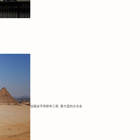
吉薩金字塔群有三座, 最大是的古夫金