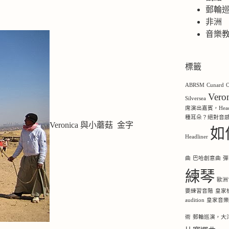
郵輪
非洲
音樂
標籤
ABRSM
Cunard
O
Ver
Silversea
席演出嘉賓，Headl
種耳朵？絕對音
Veronica 與小蘑菇 金字
如
Headliner
曲
巴哈創意曲
彈
練琴
歐洲
要練習音階
皇家
audition
皇家音
術
郵輪巡演，大洋洲，