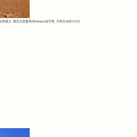
大, 最右方是曼考(Menkaure)金字塔, 只有古夫的1/10大