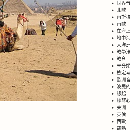
世界
北歐
南斯
南歐
在海
地中
大洋
教學
教育
未分
檢定
歐洲
波羅
緣起
練琴
美洲
英倫
西歐
觀點