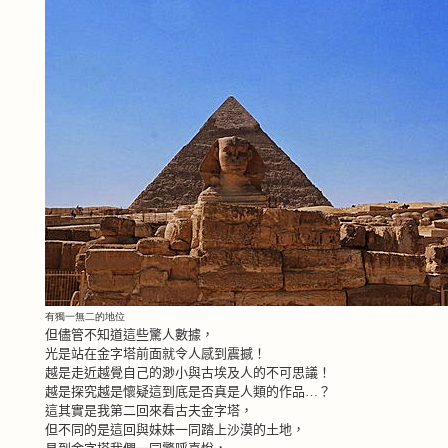
有獨一無二的地位
但儘管不知道這些驚人數據，
光是站在金字塔前面就令人感到震撼！
越是走近越覺自己的渺小與古埃及人的不可思議！
越是探究越是懷疑這到底是否真是人類的作品…？
這其實是我第二回來看古夫金字塔，
但不同的是這回與妹妹一同踏上沙漠的土地，