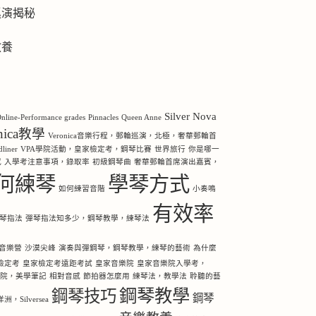
巡演揭秘
教養
Silver Nova
nline-Performance grades
Pinnacles
Queen Anne
onica教學
Veronica音樂行程，郵輪巡演，北極，奢華郵輪首
iner
VPA學院活動，皇家檢定考，鋼琴比賽
世界旅行
你是哪一
感
入學考注意事項，錄取率
初級鋼琴曲
奢華郵輪首席演出嘉賓，
何練琴
學琴方式
如何練習音階
小奏鳴
有效率
琴指法
彈琴指法知多少，鋼琴教學，練琴法
音樂營
沙漠尖峰
演奏與彈鋼琴，鋼琴教學，練琴的藝術
為什麼
檢定考
皇家檢定考遠距考試
皇家音樂院
皇家音樂院入學考，
樂院，美學筆記
相對音感
節拍器怎麼用
練琴法，教學法
聆聽的藝
鋼琴教學
鋼琴技巧
鋼琴
Silversea