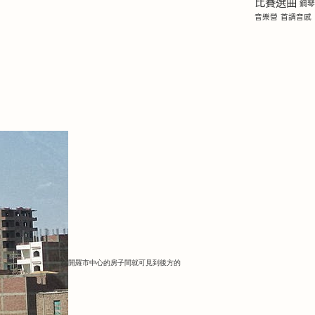
比賽選曲
鋼
音樂營
首調音感
開羅市中心的房子間就可見到後方的