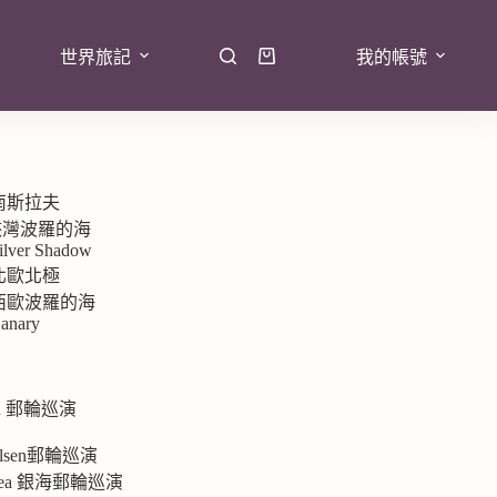
世界旅記
我的帳號
 南斯拉夫
7峽灣波羅的海
ilver Shadow
 北歐北極
9 西歐波羅的海
anary
rd 郵輪巡演
e
 Olsen郵輪巡演
ersea 銀海郵輪巡演