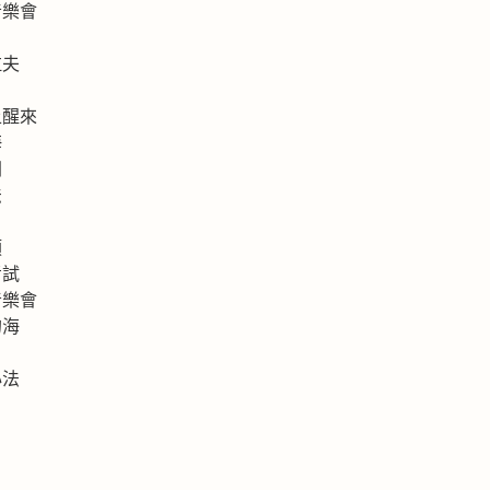
音樂會
拉夫
上醒來
海
洲
法
類
考試
音樂會
的海
心法