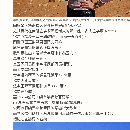
字塔(最左方), 正中央是考夫拉(Khafra金字塔,考夫拉是古夫之子 )考夫拉金字塔因地勢最高看起來最
關於金字塔的偉大與神秘真是說也說不完，
尤其實為在吉薩金字塔區裡最大的那一座：古夫金字塔
(Khufu)
它建於埃及第四王朝
(
約西元前兩千五百年
)
，
四邊側面正對著東西南北四極，
底座是毫無瑕疵的正四方形，
數學家指出，若以金字塔中心為圓心，
高度為半徑劃一圓，
其圓周周長與金字塔底部周長相等﹔
而天文學家指出，
金字塔內窄室的通風孔道呈
37.28
度，
指向天龍星座，
法老王墓室通風孔道呈
38.28
度，
指向獵戶座﹔
高
146.59
公尺，總重量近七百萬噸，
(
每塊石頭重二點五噸 數量超過
250
萬塊
)
它可以容納整座梵帝岡的聖彼得大教堂！
而拿破崙也估計，石塊總量可以築成一道高兩公尺厚三十公分，
環繞法國邊界的石牆！