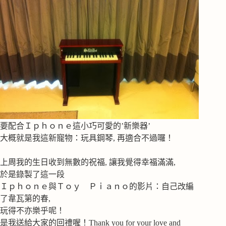
要配合Ｉｐｈｏｎｅ這小巧可愛的’新樂器’
大概就是我這新寵物：玩具鋼琴, 再適合不過囉！
上周我的生日收到無數的祝福, 讓我覺得幸福滿滿,
於是錄製了這一段
Ｉｐｈｏｎｅ與Ｔｏｙ Ｐｉａｎｏ的影片：自己改編
了韋瓦第的春,
玩得不亦樂乎呢！
是我送給大家的回禮喔！Thank you for your love and