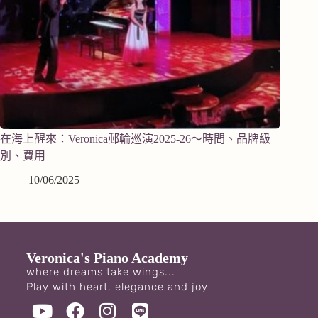
在海上醒來：Veronica郵輪巡演2025-26～時間、品牌級
別、費用
10/06/2025
Veronica's Piano Academy
where dreams take wings...
Play with heart, elegance and joy