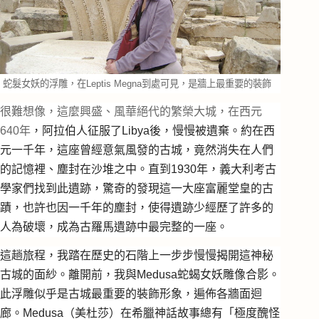
蛇髮女妖的浮雕，在Leptis Megna到處可見，是牆上最重要的裝飾
很難想像，這麼興盛、風華絕代的繁榮大城，在西元
640年
，阿拉伯人征服了Libya後，慢慢被遺棄。約在西
元一千年，這座曾經意氣風發的古城，竟然消失在人們
的記憶裡、塵封在沙堆之中。直到1930年，義大利考古
學家們找到此遺跡，驚奇的發現這一大座富麗堂皇的古
蹟，也許也因一千年的塵封，使得遺跡少經歷了許多的
人為破壞，成為古羅馬遺跡中最完整的一座。
這趟旅程，我踏在歷史的石階上一步步慢慢揭開這神秘
古城的面紗。離開前，我與Medusa蛇蝎女妖雕像合影。
此浮雕似乎是古城最重要的裝飾形象，遍佈各牆面迴
廊。Medusa（美杜莎）在希臘神話故事總有「極度醜怪