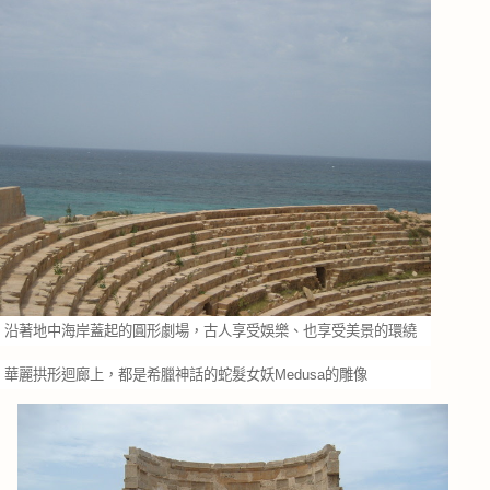
沿著地中海岸蓋起的圓形劇場，古人享受娛樂、也享受美景的環繞
華麗拱形迴廊上，都是希臘神話的蛇髮女妖Medusa的雕像