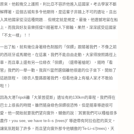
原來，他較晚交上護照，利比亞不容許他進入這國家。考古學家不斷
解釋著，這個古城有多令他期待，是這輩子非踏上不可的遺址，且出
入其他國家從沒這種問題… 但規定就是規定，最後，他遺憾地留在船
上，而我與好友音樂搭擋Yi隨著眾人下郵輪，果然，深深感受這國家
「不太一樣」！！
一出了船，就有幾位身著綠色制服的「保鏢」跟隨著我們，不像之前
的西班牙或馬爾他，在這裏，我們
不能自由走動，大家得按照
路徑上
車，而且車上還有另一位綠衣「保鏢」（還帶著槍呢），隨時「看
管」我們的一舉一動。我與Yi當然選個離他很遠的位子坐下，開始了
這趟旅程。（綠衣人整路跟著我們，但看他身上有槍人家才不敢拍
啦！）
因為大港Tripoli離「大萊普提斯」遺址有約130km的車程，我們得在
巴士上很長的時間。雖然隨身綠色保鏢很恐怖，但是隨車導遊很可
愛，他一開始就要我們望向窗外，驕傲的說：'其實我們可以種植很多
農作，you see, we have te-li–s (trees)!' 導遊帶有阿拉伯腔的英文，
讓氣氛輕鬆了許多，而且望向窗外那令他驕傲的'Te-Li–s'(trees)，天