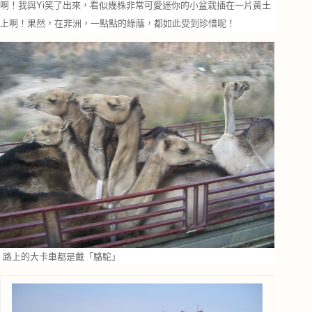
啊！我與Yi笑了出來，看似幾株非常可愛迷你的小盆栽插在一片黃土
上啊！果然，在非洲，一點點的綠蔭，都如此受到珍惜呢！
路上的大卡車都是戴「駱駝」