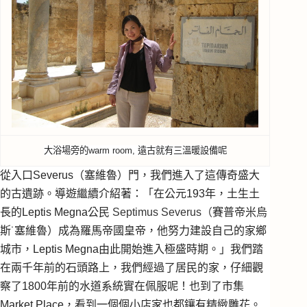
大浴場旁的warm room, 遠古就有三溫暖設備呢
從入口Severus（塞維魯）門，我們進入了這傳奇盛大
的古遺跡。導遊繼續介紹著：「在公元193年，土生土
長的Leptis Megna公民
Septimus Severus（
賽普帝米烏
斯˙塞維魯）
成為羅馬帝國皇帝，他努
力建設自己的家鄉
城市，Leptis Megna
由此開始進入極盛時期。」我們踏
在兩千年前的石頭路上，我們經過了居民的家，仔細觀
察了1800年前的水道系統實在佩服呢！也到了市集
Market Place，看到一個個小店家也都鑲有精緻雕花。