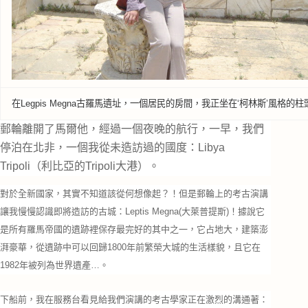
在Legpis Megna古羅馬遺址，一個居民的房間，我正坐在‘柯林斯’風格的柱
郵輪離開了馬爾他，經過一個夜晚的航行，一早，我們
停泊在北非，一個我從未造訪過的國度：Libya
Tripoli（利比亞的Tripoli大港）。
對於全新國家，其實不知道該從何想像起？！但是郵輪上的考古演講
讓我慢慢認識即將造訪的古城：Leptis Megna(大萊普提斯)！據說它
是所有羅馬帝國的遺跡裡保存最完好的其中之一，它占地大，建築澎
湃豪華，從遺跡中可以回歸1800年前繁榮大城的生活樣貌，且它在
1982年被列為世界遺產…。
下船前，我在服務台看見給我們演講的考古學家正在激烈的溝通著：