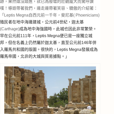
跡，果然還沒踏進，就已為廢墟的壯觀龐大而驚呼讚
嘆！導遊帶著我們，邊走邊帶著笑容、驕傲的介紹著：
「Leptis Megna自西元前一千年，斐尼基(
Phoenicians)
殖民者在地中海邊建城，
公元前4世紀，迦太基
(Carthage)
成為地中海
強國時，此城也因此非常繁榮。
早在公元前111年，Leptis Megna便已是一座獨立城
邦，但在名義上仍然屬於迦太基，直至公元前146年
併
入羅馬共和國的
版圖。
很快的，Leptis Megna發展成為
羅馬帝國，北非的大城與貿易據點。
」