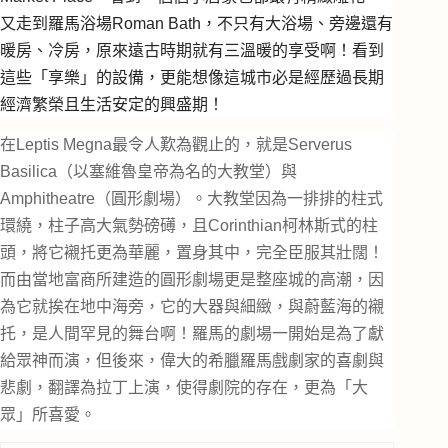
又走到羅馬浴場Roman Bath，不只有大浴場、旁邊還有
暖房、冷房，原來遠古時期就有三溫暖的享受啊！看到
這些「享樂」的設備，更能想像這城市必是經歷過長期
經濟繁榮且生活安定的興盛期
！
在Leptis Megna最令人歎為觀止的，就是Serverus
Basilica（以塞維魯皇帝為名的大教堂）與
Amphitheatre（圓形劇場）。大教堂因為一排排的柱式
環繞，柱子高大氣勢磅礡，
且Corinthian柯林斯式的柱
頭，將它襯托更為華麗，置身其中，完全臣服其
壯闊！
而由當地富商所建造的圓形劇場更是整座城的高潮，因
為它就挨在地中海旁，它的大器與細緻，與蔚藍海的襯
托，是人間罕見的舞台啊！羅馬的劇場一開始是為了獻
給眾神而演，但後來，偉大的希臘羅馬戲劇家的喜劇與
悲劇，翻譯為拉丁上演，使得劇院的存在，更為「大
眾」所喜愛。