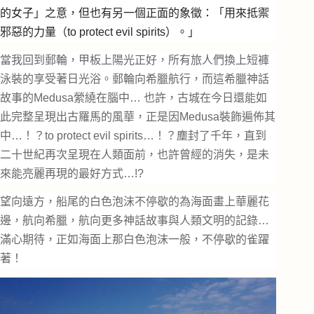
的女子」之意，但也有另一個正面的象徵：「用來抵禦
邪惡的力量（to protect evil spirits）。」
當我回到郵輪，甲板上陽光正好，所有旅人們換上短褲
泳裝的享受著日光浴。郵輪向希臘航行，而這希臘神話
故事的Medusa縈繞在腦中… 也許，古城在今日還能如
此完整呈現出古羅馬的風華，正是因Medusa裝飾遍佈其
中…！？to protect evil spirits…！？塵封了千年，直到
二十世紀再次呈現在人類面前，也許曾經的消失，是未
來能亮麗再現的最好方式…!?
望向遠方，船尾的白色泡沫不停歇的為海面畫上華麗花
邊，航向希臘，航向更多神話故事與人類文明的記錄…
滿心期待，正如海面上那白色泡沫一般，不停歇的雀躍
著！