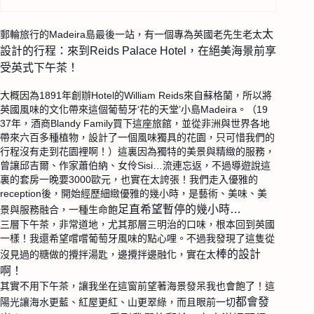
太
郵輪旅行的Madeira島最後一站，有一個專為英國老先生老太
設計的行程：來到Reids Palace Hotel，在絕美海景前享
受英式下午茶！
大概因為1891年創辦Hotel的William Reids來自蘇格蘭，所以將
英國風味的文化帶來這個葡萄牙‘花的天堂’小島Madeira。（19
37年，酒商Blandy Family買下這座旅館，並從非洲與世界各地
帶來六百
多種植物，設計了一個風味獨具的花園，只可惜我們的
行程
沒有走到花園裡啊！）這裏因為獨特的美景與精緻的服務，
曾讓邱吉爾、作家蕭伯納、女伶Sisi…流連忘返，
不過導遊說這
裏的套房一晚要3000歐元，也實在太誇張
！我們走入優雅的
reception後，開始經歷細緻優
雅的幾小時，是藝術、美味、美
足直希望暫停的幾小時…
景與服務融合，一種生命飽
三層下午茶，非常道地，尤其那層三明治的口味，根本回到
英國
一樣！我還希望嚐嚐葡萄牙風味的點心哩。不過我發現
了這隻從
棒的設計
沒見過的糖做的攪拌湯匙，邊攪拌邊融化，實在太
啊！
其實不用下午茶，讓我坐在這窗前望著海景發呆我也會飽了
！這
都會發
陽光讓海水更藍、紅屋更紅、山更翠綠，而且眼前一切