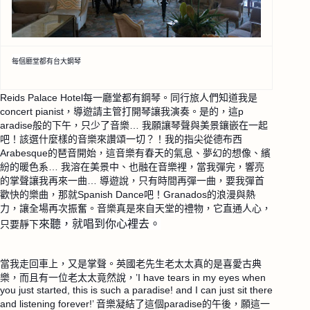
每個廳堂都有台大鋼琴
Reids Palace Hotel每一廳堂都有鋼琴。同行旅人們知道我是
concert pianist，導遊請主管打開琴讓我演奏。是的，這p
aradise般的下午，只少了音樂… 我願讓琴聲與美景鑲嵌在一起
吧！該選什麼樣的音樂來讚頌
一切？！我的指尖從德布西
Arabesque的琶音開始
，這音樂有春天的氣息、夢幻的想像、繽
紛的暖色系…
我溶在美景中、也融在音樂裡，當我彈完，響亮
的掌聲讓我
再來一曲… 導遊說，只有時間再彈一曲，要我彈首
歡快的樂曲，那就S
panish Dance吧！Granados的浪漫與熱
力，讓全場再
次振奮。音樂真是來自天堂的禮物，它直通人心，
來聽，就唱到你心裡去。
只要靜下
當我走回車上，又是掌聲。英國老先生老太太真的是喜愛古
典
樂，而且有一位老太太竟然說，’I have tears in my eyes when
you just started, this is such a paradise! and I can just sit there
and listening forever!’ 音樂凝結了這個paradise的午後，願這一