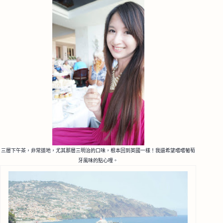
三層下午茶，非常道地，尤其那層三明治的口味，根本回到
英國一樣！我還希望嚐嚐葡萄
牙風味的點心哩。