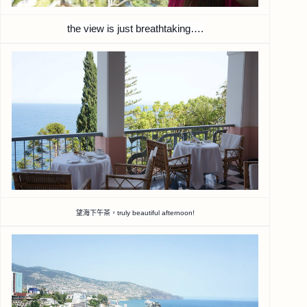
the view is just breathtaking….
望海下午茶，truly beautiful afternoon!